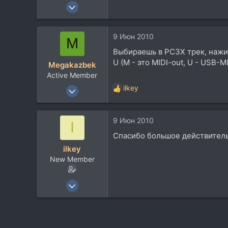
9 Июн 2010
3
0
9 Июн 2010
M
0
Выбираешь в PC3X трек, нажим
U (M - это MIDI-out, U - USB-M
Megakazbek
Active Member
14 Дек 2004
ilkey
Р
719
е
а
93
9 Июн 2010
к
I
28
ц
Спасибо большое действитель
и
ilkey
и
New Member
:
9 Июн 2010
3
0
0