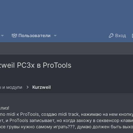
Пользователи
Вход
weil PC3x в ProTools
 и модули
Kurzweil
лиз!
о midi к ProTools, создаю midi track, нажимаю на нем кнопк
ет, и ProTools записывает, но когда захожу в секвенсор клав
о все грувы нужно самому играть???, думаю должен быть вых