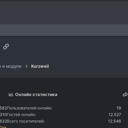
sApp
Электронная почта
Ссылка
 и модули
Kurzweil
Онлайн статистика
.582
Пользователей онлайн
19
.310
Гостей онлайн
12.527
.832
Всего посетителей
12.546
Dirk