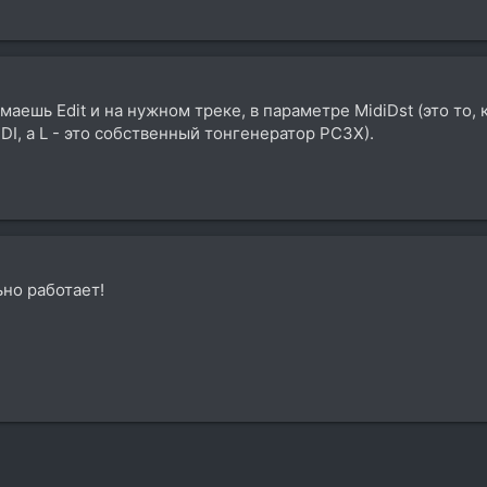
аешь Edit и на нужном треке, в параметре MidiDst (это то,
IDI, а L - это собственный тонгенератор PC3X).
но работает!