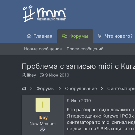
Главная
Форумы
Что нового?
Новые сообщения
Поиск сообщений
Проблема с записью midi с Kurz
А
Д
ilkey
9 Июн 2010
в
а
т
т
Форумы
Оборудование
Синтезаторы
о
а
р
н
9 Июн 2010
I
т
а
е
ч
Кто разбирается,подскажите п
м
а
Я подсоединяю Kurzweil PC3x п
ilkey
ы
л
синтезатора то midi сигнал ид
New Member
а
не двигается !!!!! Выходит чт