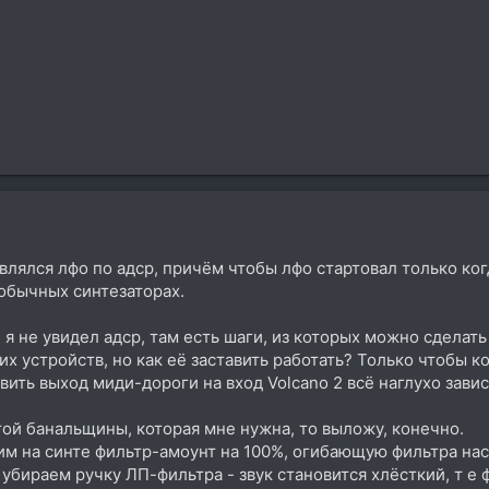
лялся лфо по адср, причём чтобы лфо стартовал только ког
 в обычных синтезаторах.
2 я не увидел адср, там есть шаги, из которых можно сделать
х устройств, но как её заставить работать? Только чтобы к
вить выход миди-дороги на вход Volcano 2 всё наглухо завис
ой банальщины, которая мне нужна, то выложу, конечно.
вим на синте фильтр-амоунт на 100%, огибающую фильтра наст
- убираем ручку ЛП-фильтра - звук становится хлёсткий, т е 