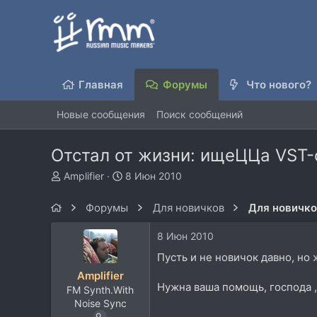
Главная
Форумы
Что нового?
Новые сообщения
Поиск сообщений
Отстал от жизни: ищеЦЦа VST
А
Д
Amplifier
8 Июн 2010
в
а
т
т
Форумы
Для новичков
Для новичк
о
а
р
н
8 Июн 2010
т
а
е
ч
Пусть и не новичок давно, но
м
а
Amplifier
ы
л
Нужна ваша помощь, господа ,
FM Synth.With
а
Noise Sync