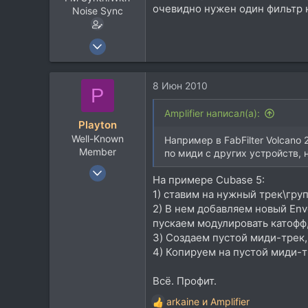
очевидно нужен один фильтр н
Noise Sync
23 Ноя 2005
410
58
8 Июн 2010
P
28
Мурманская
Amplifier написал(а):
Playton
vkontakte.ru
Well-Known
Например в FabFilter Volcano
Member
по миди с других устройств, 
13 Мар 2008
На примере Cubase 5:
347
1) ставим на нужный трек\груп
420
2) В нем добавляем новый Env
63
пускаем модулировать катофф
3) Создаем пустой миди-трек,
4) Копируем на пустой миди-т
Всё. Профит.
arkaine
и
Amplifier
Р