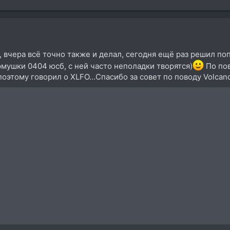
ь, вчера всё точно также и делал, сегодня ещё раз решил поп
 эмушки 0404 юсб, с ней часто неполадки творятся)
По пов
поэтому говорил о XLFO...Спасибо за совет по поводу Volcan