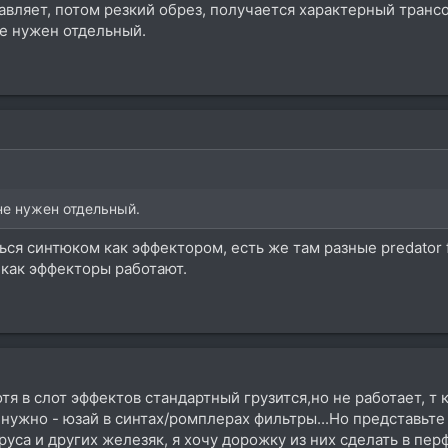
тавляет, потом резкий обрез, получается характерный тран
не нужен отдельный.
не нужен отдельный.
ься синтюком как эффектором, есть же там разные predator f
 как эффекторы работают.
хотя в слот эффектов стандартный грузится,но не работает, т 
 нужно - юзай в синтах/ромплерах фильтры...Но представьте
са и других железяк, я хочу дорожку из них сделать в перфо