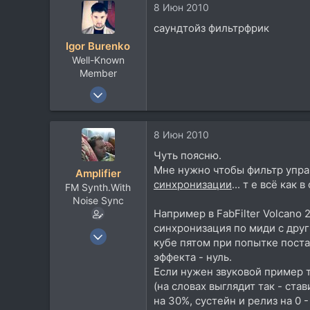
8 Июн 2010
63
саундтойз фильтрфрик
Igor Burenko
Well-Known
Member
26 Июн 2005
1.717
330
8 Июн 2010
83
Чуть поясню.
42
Мне нужно чтобы фильтр управ
Amplifier
Odessa
синхронизации
... т е всё как
FM Synth.With
Noise Sync
Например в FabFilter Volcano 
синхронизация по миди с други
23 Ноя 2005
кубе пятом при попытке поста
410
эффекта - нуль.
58
Если нужен звуковой пример т
(на словах выглядит так - ста
28
на 30%, сустейн и релиз на 0 
Мурманская