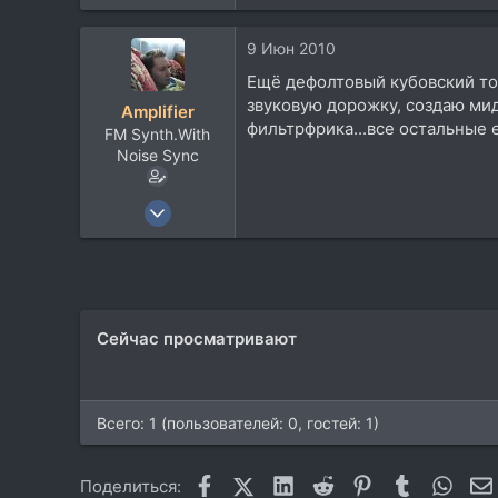
9 Июн 2010
Ещё дефолтовый кубовский тони
звуковую дорожку, создаю ми
Amplifier
фильтрфрика...все остальные 
FM Synth.With
Noise Sync
23 Ноя 2005
410
58
28
Мурманская
Сейчас просматривают
vkontakte.ru
Всего: 1 (пользователей: 0, гостей: 1)
Facebook
X (Twitter)
LinkedIn
Reddit
Pinterest
Tumblr
What
Поделиться: