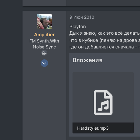
е
а
9 Июн 2010
к
ц
Playton
и
Дык я знаю, как это всё делат
Amplifier
и
что в кубике (пеняю на дрова
FM Synth.With
:
где он добавляется сначала - 
Noise Sync
Вложения
23 Ноя 2005
410
58
28
Мурманская
vkontakte.ru
Hardstyler.mp3
719,3 KB · Просмотры: 54