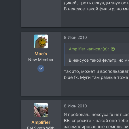
дикей, треть секунды звук ос
vkontakte.ru
В нексусе такой фильтр, но м
8 Июн 2010
Amplifier написал(а):
Mac's
New Member
В нексусе такой фильтр, но м
23 Авг 2008
так это, может и воспользоват
256
blue fx. Муги там разные тоже
49
0
Kiev
8 Июн 2010
Я пробовал...нексуса fx нет...
ВЫ спросите - накой оно тебе
Amplifier
засемплированные семплы виру
FM Synth.With