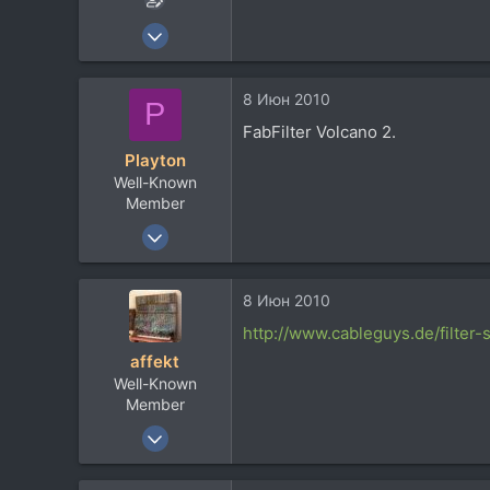
23 Ноя 2005
410
58
8 Июн 2010
P
28
FabFilter Volcano 2.
Мурманская
Playton
vkontakte.ru
Well-Known
Member
13 Мар 2008
347
420
8 Июн 2010
63
http://www.cableguys.de/filter-
affekt
Well-Known
Member
17 Дек 2008
1.093
147