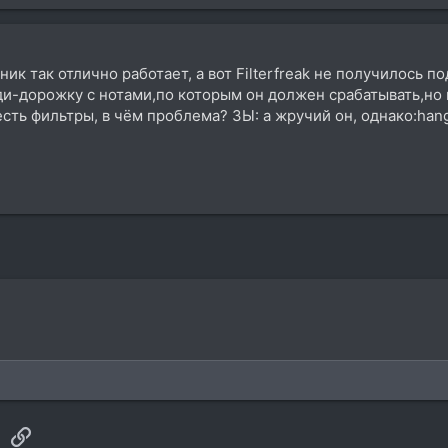
к так отлично работает, а вот Filterfreak не получилось п
ди-дорожку с нотами,по которым он должен срабатывать,но
есть фильтры, в чём проблема? ЗЫ: а жручий он, однако:han
sApp
Электронная почта
Ссылка