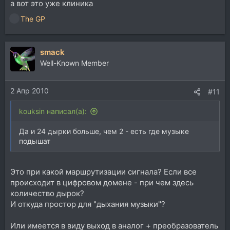
а вот это уже клиника
The GP
Р
е
а
smack
к
ц
Well-Known Member
и
и
2 Апр 2010
:
#11
kouksin написал(а):
Да и 24 дырки больше, чем 2 - есть где музыке
подышат
Это при какой маршрутизации сигнала? Если все
происходит в цифровом домене - при чем здесь
количество дырок?
И откуда простор для "дыхания музыки"?
Или имеется в виду выход в аналог + преобразователь