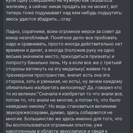
купи одну совершенно не нужную как оказалось
железяку, а сейчас никак продать ее не может, вот
теперь тоже подумывает над кем нибудь подшутить:
авось удастся збадрить...:cray:
Ладно, соратники, всем огромное мерси за совет да
юмор незлобливый. Понятное дело-все пробовать
надо и сравнивать, просто иногда действительно нет
времени и денег, а иногда (положив руку на одно
весьма значимое место, приходиться признать) и
попросту банально лень. Ну а если все же с третьей
стороны взглянуть на эту медальку( живем то в
трехмерном пространстве, значит есть она эта
сторона, хоть и узенькая, но есть), ну зачем каждому
обязательно изобретать велосипед? Да, говорил кто
то из великих:"Сначала я изобретал то что знали все,
потом то, что знали не многие, а потом то, что было
неведомо никому". Но ведь становиться великими
звукорежессерами, думаю, здесь собираются не
многие. Большинство же здесь именно для того, что
бы воспользоваться огромным опытом, уже
накопленным в области звукозаписи и сведя к