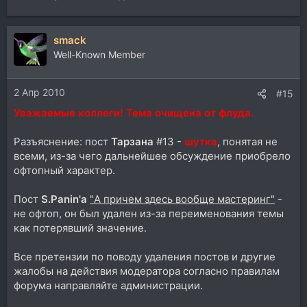
smack
Well-Known Member
2 Апр 2010
#15
Уважаемые коллеги! Тема очищена от флуда.
Разъяснение: пост
Тарзана
#13 -
шутка
, понятая не
всеми, из-за чего дальнейшее обсуждение приобрело
офтопный характер.
Пост
S.Panin'a
"А причем здесь вообще мастеринг"
-
не офтоп, он был удален из-за переименования темы
как потерявший значение.
Все претензии по поводу удаления постов и другие
жалобы на действия модератора согласно правилам
форума направляйте администрации.