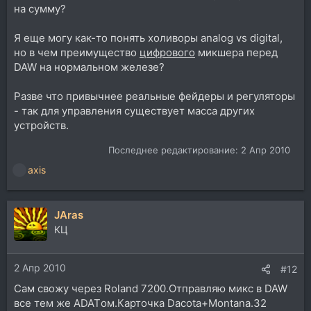
на сумму?
Я еще могу как-то понять холиворы analog vs digital,
но в чем преимущество
цифрового
микшера перед
DAW на нормальном железе?
Разве что привычнее реальные фейдеры и регуляторы
- так для управления существует масса других
устройств.
Последнее редактирование:
2 Апр 2010
axis
Р
е
а
JAras
к
ц
КЦ
и
и
2 Апр 2010
:
#12
Сам свожу через Roland 7200.Отправляю микс в DAW
все тем же ADATом.Карточка Dacota+Montana.32