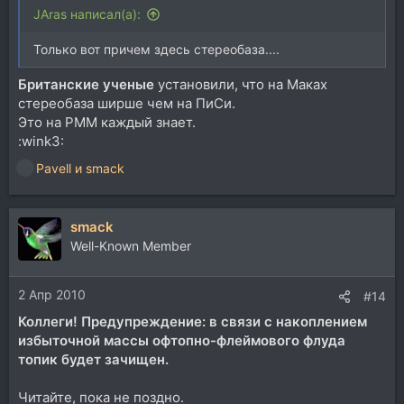
JAras написал(а):
Только вот причем здесь стереобаза....
Британские ученые
установили, что на Маках
стереобаза ширше чем на ПиСи.
Это на РММ каждый знает.
:wink3:
Pavell
и
smack
Р
е
а
smack
к
ц
Well-Known Member
и
и
2 Апр 2010
:
#14
Коллеги! Предупреждение: в связи с накоплением
избыточной массы офтопно-флеймового флуда
топик будет зачищен.
Читайте, пока не поздно.