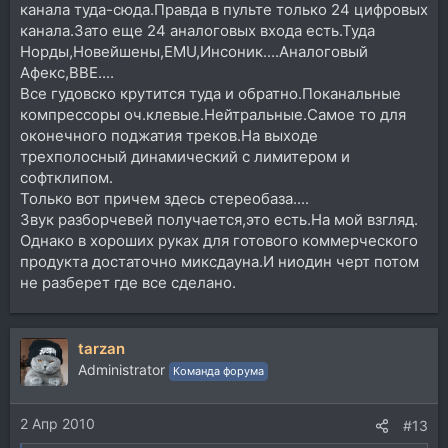
канала туда-сюда.Правда в пульте только 24 цифровых
канала.Зато еще 24 аналоговых входа есть.Туда
Норды,Новейшены,EMU,Инсоник....Аналоговый
Афекс,ВВЕ....
Все гудовско крутится туда и обратно.Поканальные
компрессоры оч.клевые.Нейтральные.Самое то для
оконечного поджатия треков.На выходе
трехполосный динамический с лимитером и
софтклипом.
Только вот причем здесь стереобаза....
Звук разборчевей получается,это есть.На мой взгляд.
Однако в хороших руках для готового коммерческого
продукта достаточно миксдауна.И ниодин черт потом
не разберет где все сделано.
tarzan
Administrator
Команда форума
2 Апр 2010
#13