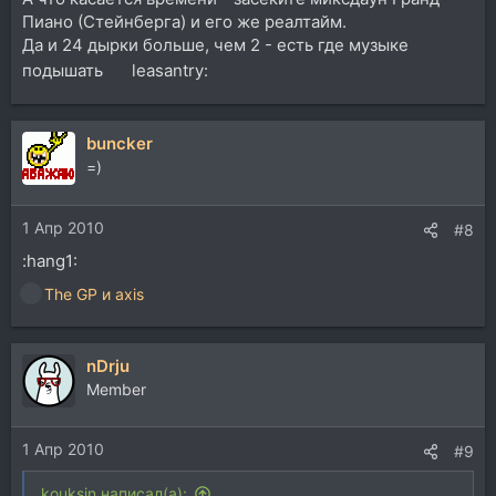
Пиано (Стейнберга) и его же реалтайм.
Да и 24 дырки больше, чем 2 - есть где музыке
подышать
leasantry:
buncker
=)
1 Апр 2010
#8
:hang1:
The GP
и
axis
Р
е
а
nDrju
к
ц
Member
и
и
1 Апр 2010
:
#9
kouksin написал(а):