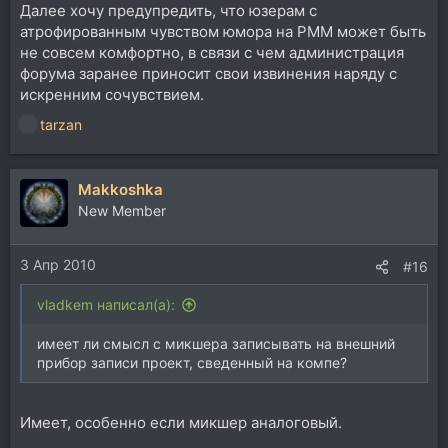
Далее хочу предупредить, что юзерам с
атрофированным чувством юмора на РММ может быть
не совсем комфортно, в связи с чем администрация
форума заранее приносит свои извинения наряду с
искренним сочувствием.
tarzan
Р
е
а
Makkoshka
к
ц
New Member
и
и
3 Апр 2010
:
#16
vladkem написал(а):
имеет ли смысл с микшера записывать на внешний
прибор записи проект, сведенный на компе?
Имеет, особенно если микшер аналоговый.