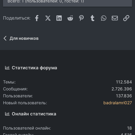
Всего: 1 (пользователей: 0, гостей: 1)
Facebook
X (Twitter)
LinkedIn
Reddit
Pinterest
Tumblr
WhatsApp
Электр
Сс
Поделиться:
Для новичков
Статистика форума
Темы
112.584
Сообщения
2.726.396
Пользователи
137.836
Новый пользователь
badralamri027
Онлайн статистика
Пользователей онлайн
18
Гостей онлайн
4.516