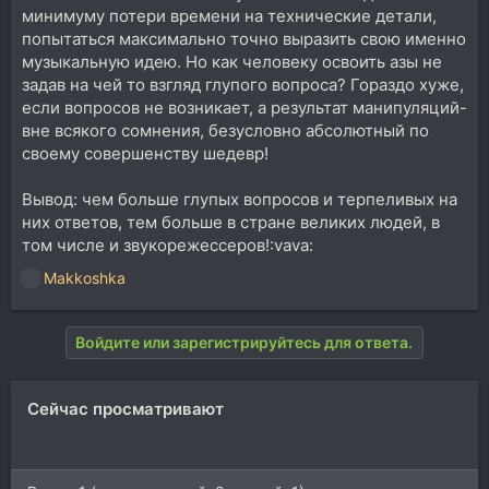
минимуму потери времени на технические детали,
попытаться максимально точно выразить свою именно
музыкальную идею. Но как человеку освоить азы не
задав на чей то взгляд глупого вопроса? Гораздо хуже,
если вопросов не возникает, а результат манипуляций-
вне всякого сомнения, безусловно абсолютный по
своему совершенству шедевр!
Вывод: чем больше глупых вопросов и терпеливых на
них ответов, тем больше в стране великих людей, в
том числе и звукорежессеров!:vava:
Makkoshka
Р
е
а
Войдите или зарегистрируйтесь для ответа.
к
ц
и
Сейчас просматривают
и
: