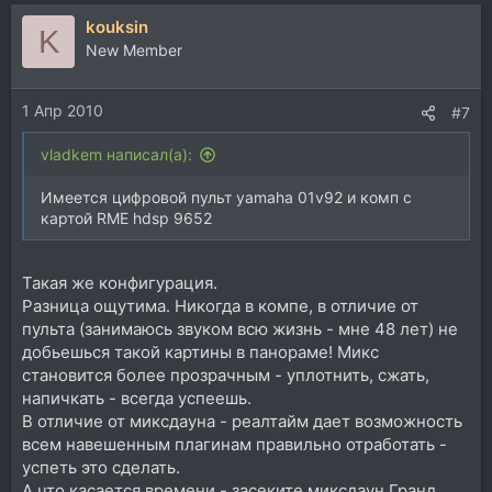
kouksin
K
New Member
1 Апр 2010
#7
vladkem написал(а):
Имеется цифровой пульт yamaha 01v92 и комп с
картой RME hdsp 9652
Такая же конфигурация.
Разница ощутима. Никогда в компе, в отличие от
пульта (занимаюсь звуком всю жизнь - мне 48 лет) не
добьешься такой картины в панораме! Микс
становится более прозрачным - уплотнить, сжать,
напичкать - всегда успеешь.
В отличие от миксдауна - реалтайм дает возможность
всем навешенным плагинам правильно отработать -
успеть это сделать.
А что касается времени - засеките миксдаун Гранд