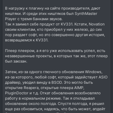
В нагрузку к плагину на сайте производителя, дают
ништяки. И среди этих ништяков был SynthMaster
Player с тремя банками звуков.
Так я заимел себе продукт от KV331. Кстати, Novation
своим клиентам, кто приобрел у них железо, до сих
пор раздает софт, но это совершенно другая история,
возвращаемся к KV331.
Плеер плеером, а я его уже использовать успел, есть
незавершенные проекты, в которых так же, этот плеер
был заюзан.
Затем, из-за одного глючного обновления Windows,
из-за которого, любой софт, который задействует ASIO
драйвер, уводил винду в BSOD. Это могло быть
открытие Reaperа, открытые плеера AIMP,
PluginDoctor и т.д. Откат обновления возобновляло
работу в нормальном режиме. Так я откладывал
обновление около полгода. Спустя полгода, я решил
еще раз обновиться, надеясь, что быть может, апдейт