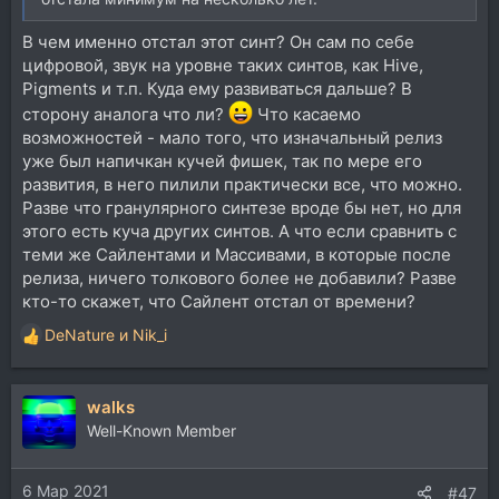
В чем именно отстал этот синт? Он сам по себе
цифровой, звук на уровне таких синтов, как Hive,
Pigments и т.п. Куда ему развиваться дальше? В
сторону аналога что ли?
Что касаемо
возможностей - мало того, что изначальный релиз
уже был напичкан кучей фишек, так по мере его
развития, в него пилили практически все, что можно.
Разве что гранулярного синтезе вроде бы нет, но для
этого есть куча других синтов. А что если сравнить с
теми же Сайлентами и Массивами, в которые после
релиза, ничего толкового более не добавили? Разве
кто-то скажет, что Сайлент отстал от времени?
DeNature
и
Nik_i
Р
е
а
walks
к
ц
Well-Known Member
и
и
6 Мар 2021
:
#47