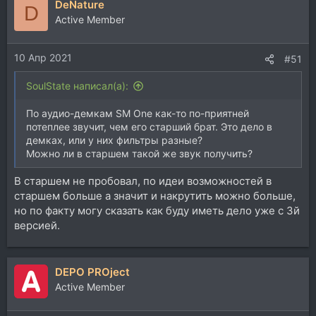
DeNature
к
D
ц
Active Member
и
и
10 Апр 2021
:
#51
SoulState написал(а):
По аудио-демкам SM One как-то по-приятней
потеплее звучит, чем его старший брат. Это дело в
демках, или у них фильтры разные?
Можно ли в старшем такой же звук получить?
В старшем не пробовал, по идеи возможностей в
старшем больше а значит и накрутить можно больше,
но по факту могу сказать как буду иметь дело уже с 3й
версией.
DEPO PROject
Active Member