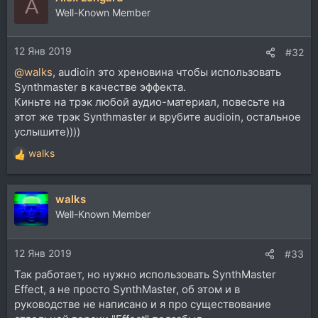
A
Well-Known Member
12 Янв 2019
#32
@walks
, audioin это хреновина чтобы использовать
Synthmaster в качестве эффекта.
Киньте на трэк любой аудио-материал, повесьте на
этот же трэк Synthmaster и врубите audioin, остальное
услышите))))
walks
Р
е
а
walks
к
ц
Well-Known Member
и
и
12 Янв 2019
:
#33
Так работает, но нужно использовать SynthMaster
Effect, а не просто SynthMaster, об этом и в
руководстве не написано и я про существование