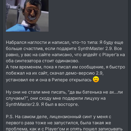
Набрался наглости и написал, что-то типа: Я буду еще
больше счастлив, если подарите SynthMaster 2.9. Все
равно, у вас на сайте написано, что апдейт с Player'а на
оба синтезатора стоит одинаково.
А тем временем, пока я писал им сообщение, я быстро
побежал на их сайт, скачал демо-версию 2.9,
установил ее и она в Рипере открылась
Ну они не стали мне писать, "да вы батенька не ах...ли
случаем?", они сходу мне подарили лицуху на
SynthMaster2.9. Я был в восторге.
P.S. На самом деле, лицензионный синт у меня с
первого раза тоже не запустился, была такая же
проблема, как и с Player'ом и опять пошел записывать