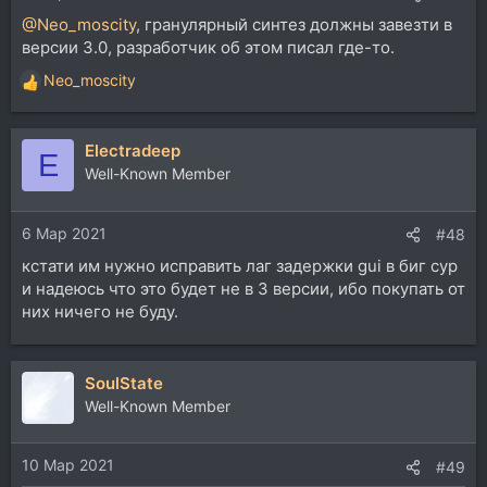
@Neo_moscity
, гранулярный синтез должны завезти в
версии 3.0, разработчик об этом писал где-то.
Neo_moscity
Р
е
а
Electradeep
к
E
ц
Well-Known Member
и
и
6 Мар 2021
:
#48
кстати им нужно исправить лаг задержки gui в биг сур
и надеюсь что это будет не в 3 версии, ибо покупать от
них ничего не буду.
SoulState
Well-Known Member
10 Мар 2021
#49