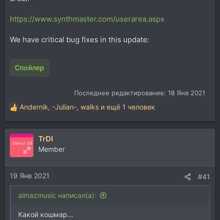
https://www.synthmaster.com/userarea.aspx
We have critical bug fixes in this update:
Спойлер
Последнее редактирование:
18 Янв 2021
Andernik
,
-Julian-
,
walks
и ещё 1 человек
Р
е
а
TrDI
к
ц
Member
и
и
19 Янв 2021
:
#41
almazmusic написал(а):
Какой кошмар...