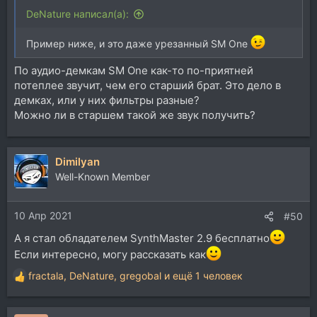
DeNature написал(а):
Пример ниже, и это даже урезанный SM One
По аудио-демкам SM One как-то по-приятней
потеплее звучит, чем его старший брат. Это дело в
демках, или у них фильтры разные?
Можно ли в старшем такой же звук получить?
Dimilyan
Well-Known Member
10 Апр 2021
#50
А я стал обладателем SynthMaster 2.9 бесплатно
Если интересно, могу рассказать как
fractala
,
DeNature
,
gregobal
и ещё 1 человек
Р
е
а