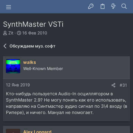
SynthMaster VSTi
А
Д
Zit
16 Фев 2010
в
а
т
т
Обсуждаем муз. софт
о
а
р
н
т
а
walks
е
ч
Well-Known Member
м
а
ы
л
а
12 Янв 2019
#31
Кто-нибудь пользуется Audio-In осциллятором в
SynthMaster 2.9? Не могу понять как его использовать,
направляю на Синтмастер аудио сигнал по 3\4 входу (в
Рипере), и ничего. Мануал не помогает.
Alex Longard