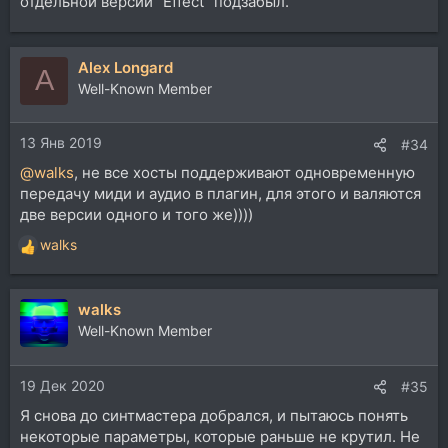
отдельной версии "Effect" подзабыл.
Alex Longard
A
Well-Known Member
13 Янв 2019
#34
@walks
, не все хосты поддерживают одновременную
передачу миди и аудио в плагин, для этого и валяются
две версии одного и того же))))
walks
Р
е
а
walks
к
ц
Well-Known Member
и
и
19 Дек 2020
:
#35
Я снова до синтмастера добрался, и пытаюсь понять
некоторые параметры, которые раньше не крутил. Не