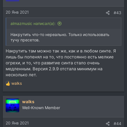
20 Янв 2021
#43
almazmusic написал(а):
Накрутить что-то нереально. Только использовать
тучу пресетов.
Накрутить там можно так же, как и в любом синте. Я
лишь бы попенял на то, что постоянно есть мелкие
огрехи, и то, что развитие синта стало очень
медленным. Версия 2.9.9 отстала минимум на
несколько лет.
walks
Р
е
а
walks
к
ц
Well-Known Member
и
и
20 Янв 2021
:
#44