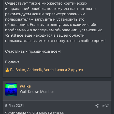
Существует также множество критических
исправлений ошибок, поэтому мы настоятельно
рекомендуем нашим зарегистрированным
пользователям загрузить и установить это
обновление. Если вы столкнулись с какими-либо
проблемами в последнем обновлении, установщик
v2.9.8 все еще находится в вашей области
пользователя, вы можете вернуть его в любое время!
Счастливых праздников всем!
Бюлент
RJ Baker
,
Andernik
,
Verda Lumo
и 2 других
Р
е
а
walks
к
ц
Well-Known Member
и
и
5 Янв 2021
:
#37
SynthMaster 2.9.9 New Features