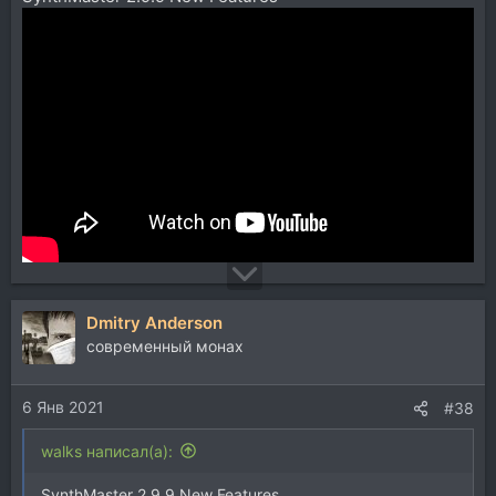
Dmitry Anderson
современный монах
6 Янв 2021
#38
walks написал(а):
SynthMaster 2.9.9 New Features