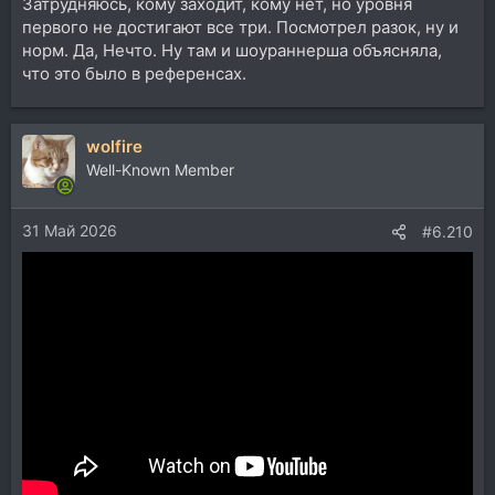
Затрудняюсь, кому заходит, кому нет, но уровня
первого не достигают все три. Посмотрел разок, ну и
норм. Да, Нечто. Ну там и шоураннерша объясняла,
что это было в референсах.
wolfire
Well-Known Member
31 Май 2026
#6.210