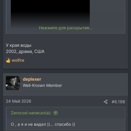
Нажмите для раскрытия...
У края воды
2002, драма, США
wolfire
Р
е
а
deplexer
к
ц
Well-Known Member
и
и
24 Май 2026
:
#6.198
Zerocool написал(а):
О , а я и не видел ))... спасибо ))