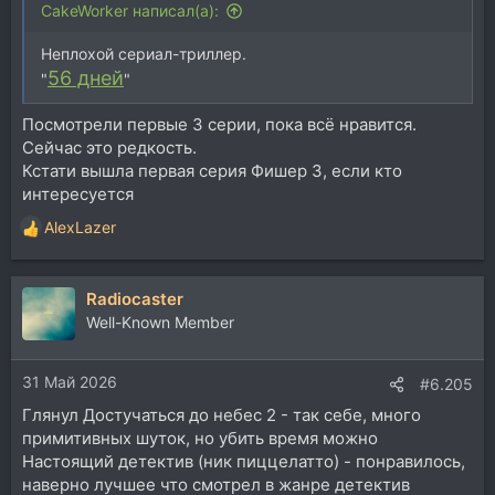
CakeWorker написал(а):
Неплохой сериал-триллер.
56 дней
"
"
Посмотрели первые 3 серии, пока всё нравится.
Сейчас это редкость.
Кстати вышла первая серия Фишер 3, если кто
интересуется
AlexLazer
Р
е
а
Radiocaster
к
ц
Well-Known Member
и
и
31 Май 2026
:
#6.205
Глянул Достучаться до небес 2 - так себе, много
примитивных шуток, но убить время можно
Настоящий детектив (ник пиццелатто) - понравилось,
наверно лучшее что смотрел в жанре детектив