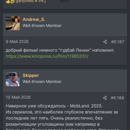
ganymed
и
VR.j
Р
е
а
Andrew_S.
к
ц
Well-Known Member
и
и
9 Май 2026
:
#6.187
добрый фильм! немного "гудбай Ленин" напомнил.
https://www.kinopoisk.ru/film/11985351/
Skipper
Well-Known Member
10 Май 2026
#6.188
Наверное уже обсуждалось - MobLand. 2025.
Из сериалов, это наиболее глубокое впечатление за
последние лет пять. Очень реалистично, без
романтизации уголовщины (как например в