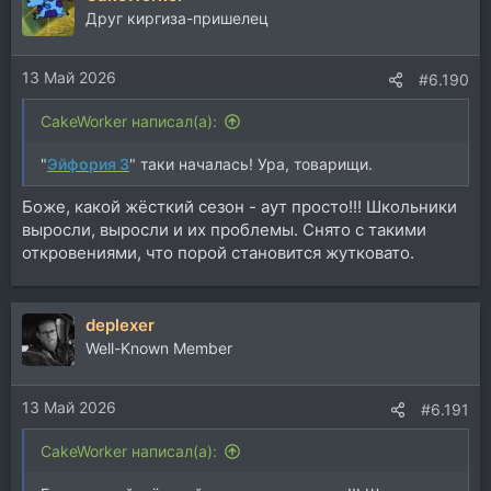
ц
Друг киргиза-пришелец
и
и
13 Май 2026
:
#6.190
CakeWorker написал(а):
"
Эйфория 3
" таки началась! Ура, товарищи.
Боже, какой жёсткий сезон - аут просто!!! Школьники
выросли, выросли и их проблемы. Снято с такими
откровениями, что порой становится жутковато.
deplexer
Well-Known Member
13 Май 2026
#6.191
CakeWorker написал(а):