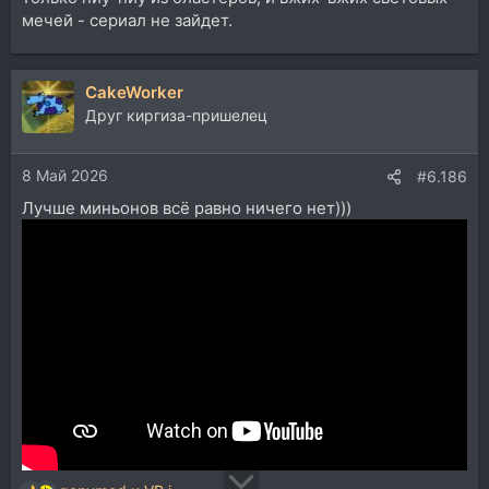
мечей - сериал не зайдет.
CakeWorker
Друг киргиза-пришелец
8 Май 2026
#6.186
Лучше миньонов всё равно ничего нет)))