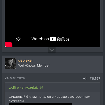
deplexer
Well-Known Member
24 Май 2026
#6.197
wolfire написал(а):
шикарный фильм попался с хорошо выстроенным
сюжетом