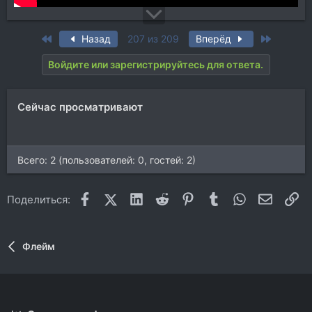
First
Last
Назад
207 из 209
Вперёд
Войдите или зарегистрируйтесь для ответа.
Сейчас просматривают
Всего: 2 (пользователей: 0, гостей: 2)
Facebook
X (Twitter)
LinkedIn
Reddit
Pinterest
Tumblr
WhatsApp
Электр
Сс
Поделиться:
Флейм