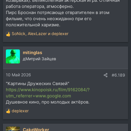
Козырьках). Великолепная актёрская игра. Отличная
работа оператора, атмосферно.
Пирс Броснан потрясающе отвратителен в этом
фильме, что очень неожиданно при его
положительной харизме.
SoNick
,
AlexLazer
и
deplexer
Р
е
а
mitinglas
к
ц
дМитрий Зайцев
и
и
10 Май 2026
:
#6.189
"Картины Дружеских Связей"
https://www.kinopoisk.ru/film/9162084/?
utm_referrer=www.google.com
Душевное кино, про молодых актёров.
deplexer
Р
е
а
CakeWorker
к