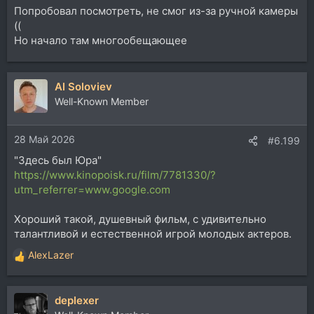
Попробовал посмотреть, не смог из-за ручной камеры
((
Но начало там многообещающее
Al Soloviev
Well-Known Member
28 Май 2026
#6.199
"Здесь был Юра"
https://www.kinopoisk.ru/film/7781330/?
utm_referrer=www.google.com
Хороший такой, душевный фильм, с удивительно
талантливой и естественной игрой молодых актеров.
AlexLazer
Р
е
а
deplexer
к
ц