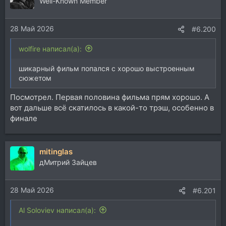
Well-Known Member
и
и
28 Май 2026
:
#6.200
wolfire написал(а):
шикарный фильм попался с хорошо выстроенным
сюжетом
Посмотрел. Первая половина фильма прям хорошо. А
вот дальше всё скатилось в какой-то трэш, особенно в
финале
mitinglas
дМитрий Зайцев
28 Май 2026
#6.201
Al Soloviev написал(а):