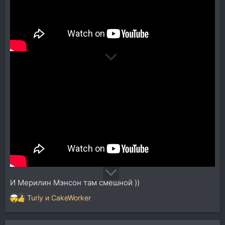
И Мерилин Мэнсон там смешной ))
Turiy
и
CakeWorker
Р
е
а