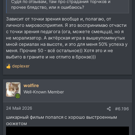
Судя по отзывам, там про страдания торчков и
прочее блядство, или я ошибаюсь?
Зависит от точки зрения вообще и, полагаю, от
личного мировосприятия. Я это воспринимаю отчасти
с точки зрения педагога (ога, можете смеяцца), но я
не морализатор. А актёрская игра в вышеупомянутых
мной сериалах на высоте, и это для меня 50% успеха у
меня. Прочие 50 - всё остальное)) Хотя это и не
выбито в граните и не отлито в бронзе)))
deplexer
Р
е
а
wolfire
к
ц
Well-Known Member
и
и
24 Май 2026
:
#6.196
шикарный фильм попался с хорошо выстроенным
сюжетом