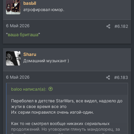
basЫl
к
ц
атрофировал юмор.
и
и
6 Май 2026
:
#6.182
"
ваша бриташа
"
Sharu
Домашний музыкант )
6 Май 2026
#6.183
baloo написал(а):
Переболел в детстве StarWars, все видел, надоело до
жути в свое время все это
Их серии понравился очень изгой-один.
Как то не смотрел вообще никаких сериальных
продолжений. Но уговорили глянуть мандолорец, за