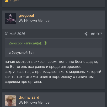
Р
е
а
gregobal
к
ц
Well-Known Member
и
и
31 Май 2026
:
#6.207
Zerocool написал(а):
с безумной Бэт
начал смотреть сиквел, время конечно беспощадно,
но Бэт огонь все равно и вроде интересное
закручивается, а про младшенького маршалы который
как то так - его мытания в перемешку с типичным
сериком про органы.
drumwizard
Well-Known Member