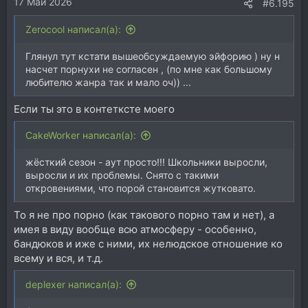
17 Май 2026
#6.195
Zerocool написал(а):
Глянул тут кстати вышеобсуждаемую эйфорию ) ну н
насчет порнухи не согласен , (по мне как большому
любителю жанра так и мало оч)) ...
Если ты это в контетксте моего
CakeWorker написал(а):
жёсткий сезон - аут просто!!! Школьники выросли,
выросли и их проблемы. Снято с такими
откровениями, что порой становится жутковато.
То я не про порно (как такового порно там и нет), а
имея в виду вообще всю атмосферу - особенно,
бандюков и иже с ними, их нелюдское отношение ко
всему и вся, и т.д.
deplexer написал(а):