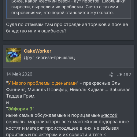
Боже, какой жёсткий сезон - аут просто!!! Школьники
выросли, выросли и их проблемы. Снято с такими
откровениями, что порой становится жутковато.
Судя по отзывам там про страдания торчков и прочее
блядство или я ошибаюсь?
CakeWorker
Друг киргиза-пришелец
14 Май 2026
#6.192
"
У Марго проблемы с деньгами
" - прекрасные Эль
Фаннинг, Мишель Пфайфер, Николь Кидман... Забавная
Таддеа Грэм.
и
"
Эйфория 3
"
ныне самые обсуждаемые и порицаемые
массой
сериалы: морализаторы всех мастей как подорванные
костят и матерят происходящее в них, не забывая
пройтись и по актёрам и их совести и тяге к