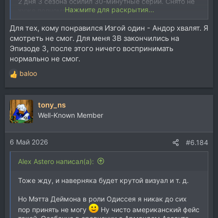
2 дня 3 сезона осилил 30-минутные серии. Снято не
Нажмите для раскрытия...
хуже полнометражек же.
Для тех, кому понравился Изгой один - Андор хвалят. Я
Вопрос, стоит ли из серии что то еще смотреть? Там
смотреть не смог. Для меня ЗВ закончились на
же Книги Боба Фета вышли, еще Асока, Андор.. ка
кслшал вроде все это более провальные сериалы.
Эпизоде 3, после этого ничего воспринимать
Стоит смотреть? Не фанат star wars как бы но вот
нормально не смог.
параллели на удивление зашли в случае мандалорца)
baloo
Р
е
а
tony_ns
к
ц
Well-Known Member
и
и
6 Май 2026
:
#6.184
Alex Astero написал(а):
Тоже жду, и наверняка будет крутой визуал и т. д.
Но Мэтта Деймона в роли Одиссея я никак до сих
пор принять не могу
Ну чисто американский фейс