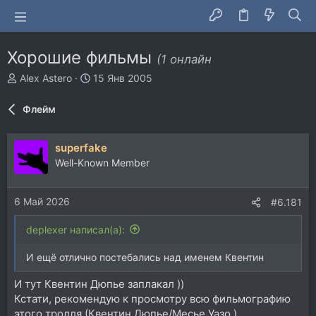
Хорошие фильмы
(1 онлайн
А
Д
Alex Astero
15 Янв 2005
в
а
т
т
Флейм
о
а
р
н
т
а
superfake
е
ч
Well-Known Member
м
а
ы
л
а
6 Май 2026
#6.181
deplexer написал(а):
И ещё отлично постебались над именем Квентин
И тут Квентин Дюпье заплакал ))
Кстати, рекомендую к просмотру всю фильмографию
этого тролля (Квентин Дюпье/Месье Уазо ),