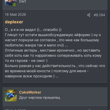
Dart
16 Май 2026
#6.194
deplexer
О , а я и не видел ))... спасибо ))
Глянул тут кстати вышеобсуждаемую эйфорию ) ну н
насчет порнухи не согласен , (по мне как большому
любителю жанра так и мало оч)) ...
Отличные актеры , местами иронично , но заставить
себя хоть как то нарративно сопереживать хоть кому
то из героев - не смог )
Больно разная у нас действительность , что сейчас что
во времена моей юности ) поэтому для меня -
наверное всеж проходняк ) ...
CakeWorker
Друг киргиза-пришелец