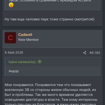
такой. Особенно в сравнении с Армандом Ассанте
Ну там еще человек паук тоже странно смотрится))
Cadwell
C
New Member
6 Май 2026
#6.185
baloo написал(а):
Андор
Мне понравился. Понравился тем что показывают
вселенную ЗВ со стороны жизни обычных людей, их
быт и проблемы. Так же много времени уделяется
освещению диктатуры и власти. Тем кому интересны
только пиу-пиу из бластеров, и вжих-вжих световых