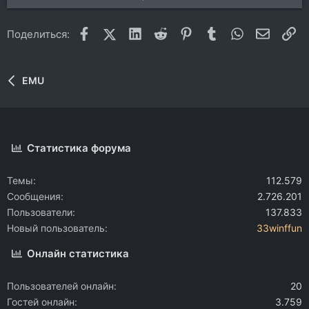
Facebook
X (Twitter)
LinkedIn
Reddit
Pinterest
Tumblr
WhatsApp
Электр
Сс
Поделиться:
EMU
Статистика форума
Темы
112.579
Сообщения
2.726.201
Пользователи
137.833
Новый пользователь
33winffun
Онлайн статистика
Пользователей онлайн
20
Гостей онлайн
3.759