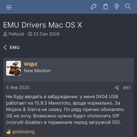
EMU Drivers Mac OS X
А
Д
Pellucid
23 Сен 2009
в
а
т
т
EMU
о
а
р
н
т
а
Wl@d
е
ч
New Member
м
а
ы
л
а
5 Янв 2020
#61
Не буду вводить в забдуждение: у меня 0404 USB
работает на 10.9.5 Mavericks, вроде нормально. За
Mojave & Sierra не скажу. По ряду причин обновлять
OS не хочу. Возможно нужно будет отключить SIP
(«csrutil disable» в терминале перед загрузкой OS).
gustavjung
Р