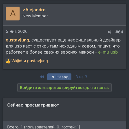
а
>Alejandro
к
A
ц
New Member
и
и
5 Янв 2020
:
#64
gustavjung
,
существует еще неофициальный драйвер
для usb карт с открытым исходным кодом, пишут, что
работает в более свежих версиях макоси -
e-mu usb
Wl@d
и
gustavjung
Р
е
а
First
Назад
3 из 3
к
ц
Войдите или зарегистрируйтесь для ответа.
и
и
:
Сейчас просматривают
Всего: 1 (пользователей: 0, гостей: 1)