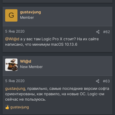
е
а
gustavjung
к
G
ц
Member
и
и
5 Янв 2020
:
#62
@Wl@d
а у вас там Logic Pro X стоит? На их сайте
написано, что минимум macOS 10.13.6
Wl@d
New Member
5 Янв 2020
#63
gustavjung
, правильно, самые последние версии софта
ориентированы, как правило, на новые ОС. Logic-ом
сейчас не пользуюсь.
gustavjung
Р
е