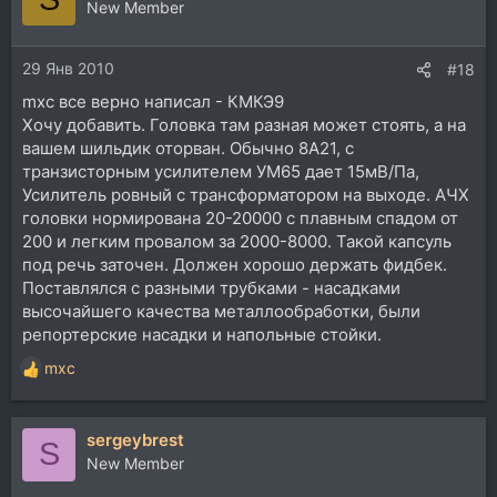
ц
New Member
и
и
29 Янв 2010
:
#18
mxc все верно написал - КМКЭ9
Хочу добавить. Головка там разная может стоять, а на
вашем шильдик оторван. Обычно 8А21, с
транзисторным усилителем УМ65 дает 15мВ/Па,
Усилитель ровный с трансформатором на выходе. АЧХ
головки нормирована 20-20000 с плавным спадом от
200 и легким провалом за 2000-8000. Такой капсуль
под речь заточен. Должен хорошо держать фидбек.
Поставлялся с разными трубками - насадками
высочайшего качества металлообработки, были
репортерские насадки и напольные стойки.
mxc
Р
е
а
sergeybrest
к
S
ц
New Member
и