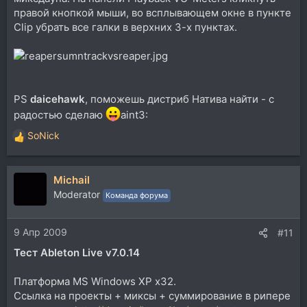
правой кнопкой мыши, во всплывающем окне в пункте
Clip убрать все галки в верхних 3-х пунктах.
PS
daicehawk
, поможешь дистриб Натива найти - с
радостью сделаю
aint3:
SoNick
Р
е
а
Michail
к
ц
Moderator
Команда форума
и
и
9 Апр 2009
:
#11
Тест Ableton Live v7.0.14
Платформа MS Windows XP x32.
Ссылка на проекты + миксы + суммирование в рипере