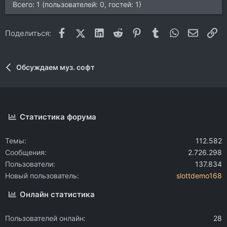
Всего: 1 (пользователей: 0, гостей: 1)
Facebook
X (Twitter)
LinkedIn
Reddit
Pinterest
Tumblr
WhatsApp
Электр
Сс
Поделиться:
Обсуждаем муз. софт
Статистика форума
Темы
112.582
Сообщения
2.726.298
Пользователи
137.834
Новый пользователь
slottdemo168
Онлайн статистика
Пользователей онлайн
28