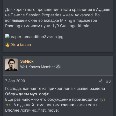
Для коректного проведения теста сравнения в Аудишн
на Панеле Session Properties жмём Advanced. Во
всплывшем окне во вкладке Mixing в параметре
Panning отмечаем пункт L/R Cut Logarithmic.
Dix
и
tarzan
Р
е
а
SoNick
к
ц
Well-Known Member
и
и
7 Апр 2009
:
#6
Господа, данная тема прикреплена к шапке раздела
Обсуждаем муз. софт
.
Еще раз напомню что обсуждение производится
тут
=>>
. А в данной теме постим
только
сами тесты.
Вполне логично.:first_move: