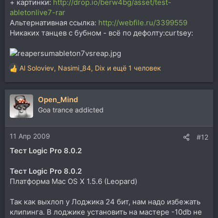
+ картинки:
http://drop.io/berw4bg/asset/test-
abletonlive7-rar
Альтернативная ссылка:
http://webfile.ru/3399559
Никаких танцев с бубном - всё по дефолту:curtsey:
Al Soloviev
,
Nasimi_84
,
Dix
и ещё 1 человек
Р
е
а
Open_Mind
к
ц
Goa trance addicted
и
и
11 Апр 2009
:
#12
Тест Logic Pro 8.0.2
Тест Logic Pro 8.0.2
Платформа Mac OS X 1.5.6 (Leopard)
Так как выхлоп у Лоджика 24 бит, нам надо избежать
клипинга. В лоджике установить на мастере -10db не