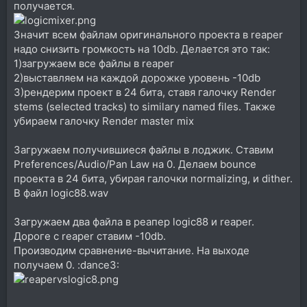
получается.
Значит всем файлам оригинального проекта в reaper
надо снизить громкость на 10db. Делается это так:
1)загружаем все файлы в reaper
2)выставляем на каждой дорожке уровень -10db
3)рендерим проект в 24 бита, ставя галочку Render
stems (selected tracks) to similary named files. Также
убираем галочку Render master mix
Загружаем получившиеся файлы в лоджик. Ставим
Preferences/Audio/Pan Law на 0. Делаем bounce
проекта в 24 бита, убирая галочки normalizing, и dither.
В файл logic88.wav
Загружаем два файла в реапер logic88 и reaper.
Дороге с reaper ставим -10db.
Производим сравнение-вычитание. На выходе
получаем 0. :dance3: