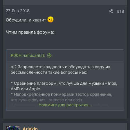
27 Янв 2018
#18
Обсудили, и хватит
Чтим правила форума:
P00H написал(а):
п.2 Запрещается задавать и обсуждать в виду их
бессмысленности такие вопросы как:
* Сравнение платформ, что лучше для музыки - Intel,
AMD или Apple
* Неподкреплённое примерами тестов сравнение,
что лучше звучит - железо или софт
Нажмите для раскрытия...
* Сравнение, какой хост профессиональней или
лучше звучит - Cubase (Nuendo), Logic или Sonar или
т.п
.
Arlekin