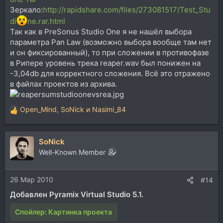
Зеркало:
http://rapidshare.com/files/273081517/Test_Stu
di
ne.rar.html
Так как в PreSonus Studio One я не нашёл выбора
параметра Pan Law (возможно выбора вообще там нет
и он фиксированный), то при сложении в противофазе
в Рипере уровень трека reaper.wav был понижен на
-3,04db для корректного сложения. Всё это отражено
в файлах проектов из архива.
Open_Mind
,
SoNick
и
Nasimi_84
Р
е
а
SoNick
к
ц
Well-Known Member
и
и
26 Мар 2010
:
#14
Добавлен Pyramix Virtual Studio 5.1.
Спойлер:
Картинка проекта