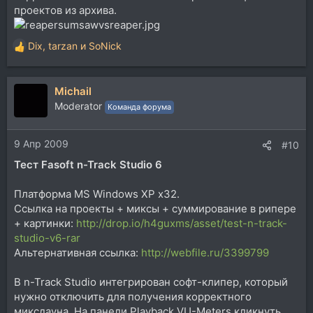
проектов из архива.
Dix
,
tarzan
и
SoNick
Р
е
а
Michail
к
ц
Moderator
Команда форума
и
и
9 Апр 2009
:
#10
Тест Fasoft n-Track Studio 6
Платформа MS Windows XP x32.
Ссылка на проекты + миксы + суммирование в рипере
+ картинки:
http://drop.io/h4guxms/asset/test-n-track-
studio-v6-rar
Альтернативная ссылка:
http://webfile.ru/3399799
В n-Track Studio интегрирован софт-клипер, который
нужно отключить для получения корректного
миксдауна. На панели Playback VU-Meters кликнуть