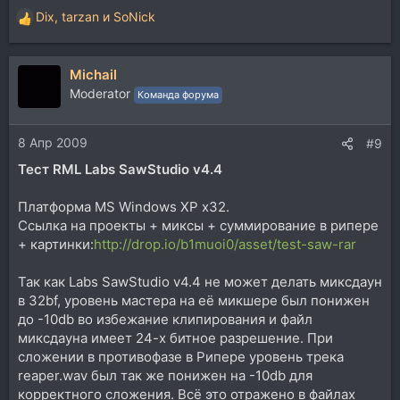
Dix
,
tarzan
и
SoNick
Р
е
а
Michail
к
ц
Moderator
Команда форума
и
и
8 Апр 2009
:
#9
Тест RML Labs SawStudio v4.4
Платформа MS Windows XP x32.
Ссылка на проекты + миксы + суммирование в рипере
+ картинки:
http://drop.io/b1muoi0/asset/test-saw-rar
Так как Labs SawStudio v4.4 не может делать миксдаун
в 32bf, уровень мастера на её микшере был понижен
до -10db во избежание клипирования и файл
миксдауна имеет 24-х битное разрешение. При
сложении в противофазе в Рипере уровень трека
reaper.wav был так же понижен на -10db для
корректного сложения. Всё это отражено в файлах