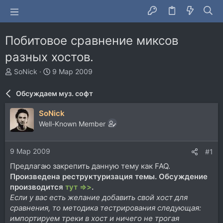
Побитовое сравнение миксов
разных хостов.
А
Д
SoNick
9 Мар 2009
в
а
т
т
Обсуждаем муз. софт
о
а
р
н
SoNick
т
а
Well-Known Member
е
ч
м
а
ы
л
9 Мар 2009
#1
а
Предлагаю закрепить данную тему как FAQ.
Произведена реструктуризация темы. Обсуждение
производится
тут =>>
.
Если у вас есть желание добавить свой хост для
сравнения, то методика тестрирования следующая:
импортируем треки в хост и ничего не трогая