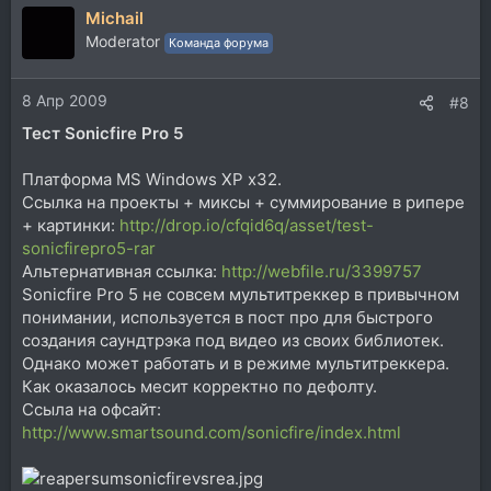
Michail
к
ц
Moderator
Команда форума
и
и
8 Апр 2009
:
#8
Тест Sonicfire Pro 5
Платформа MS Windows XP x32.
Ссылка на проекты + миксы + суммирование в рипере
+ картинки:
http://drop.io/cfqid6q/asset/test-
sonicfirepro5-rar
Альтернативная ссылка:
http://webfile.ru/3399757
Sonicfire Pro 5 не совсем мультитреккер в привычном
понимании, используется в пост про для быстрого
создания саундтрэка под видео из своих библиотек.
Однако может работать и в режиме мультитреккера.
Как оказалось месит корректно по дефолту.
Ссыла на офсайт:
http://www.smartsound.com/sonicfire/index.html