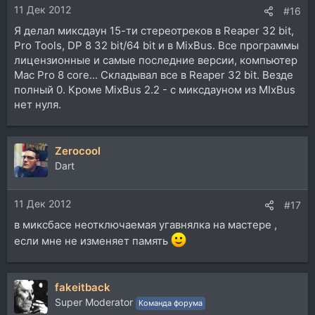
11 Дек 2012
:
#16
Я делал миксдаун 15-ти стереотреков в Reaper 32 bit,
Pro Tools, DP 8 32 bit/64 bit и в MixBus. Все программы
лицензионные и самые последние версии, компьютер
Mac Pro 8 core... Складывал все в Reaper 32 bit. Везде
полный 0. Кроме MixBus 2.2 - с миксдауном из MIxBus
нет нуля.
Zerocool
Dart
11 Дек 2012
#17
в миксбасе неотключаемая угавнялка на мастере ,
если мне не изменяет память
fakeitback
Super Moderator
Команда форума