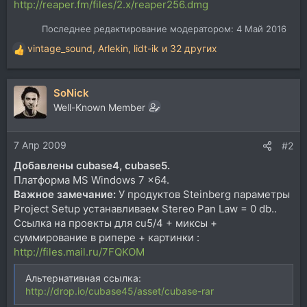
http://reaper.fm/files/2.x/reaper256.dmg
Последнее редактирование модератором:
4 Май 2016
vintage_sound
,
Arlekin
,
lidt-ik
и 32 других
Р
е
а
SoNick
к
ц
Well-Known Member
и
и
7 Апр 2009
:
#2
Добавлены cubase4, cubase5.
Платформа MS Windows 7 x64.
Важное замечание:
У продуктов Steinberg параметры
Project Setup устанавливаем Stereo Pan Law = 0 db..
Ссылка на проекты для cu5/4 + миксы +
суммирование в рипере + картинки :
http://files.mail.ru/7FQKOM
Альтернативная ссылка:
http://drop.io/cubase45/asset/cubase-rar