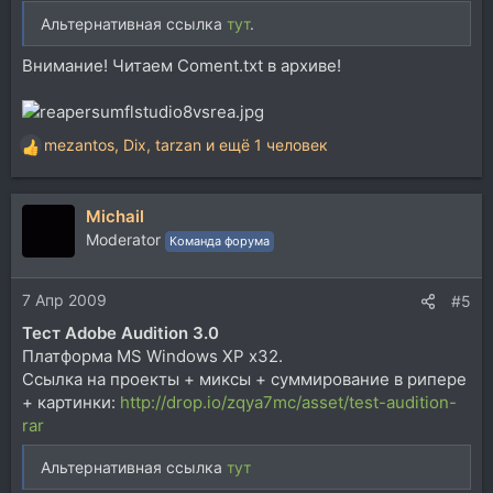
Альтернативная ссылка
тут
.
Внимание! Читаем Coment.txt в архиве!
mezantos
,
Dix
,
tarzan
и ещё 1 человек
Р
е
а
Michail
к
ц
Moderator
Команда форума
и
и
7 Апр 2009
:
#5
Тест Adobe Audition 3.0
Платформа MS Windows XP x32.
Ссылка на проекты + миксы + суммирование в рипере
+ картинки:
http://drop.io/zqya7mc/asset/test-audition-
rar
Альтернативная ссылка
тут