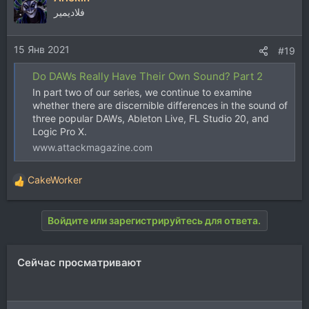
فلاديمير
15 Янв 2021
#19
Do DAWs Really Have Their Own Sound? Part 2
In part two of our series, we continue to examine
whether there are discernible differences in the sound of
three popular DAWs, Ableton Live, FL Studio 20, and
Logic Pro X.
www.attackmagazine.com
CakeWorker
Р
е
а
Войдите или зарегистрируйтесь для ответа.
к
ц
и
Сейчас просматривают
и
: