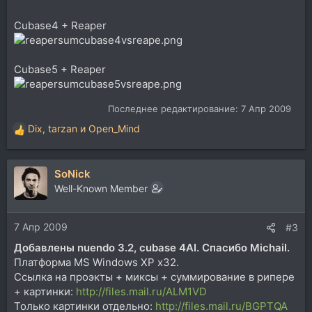
Cubase4 + Reaper
Cubase5 + Reaper
Последнее редактирование:
7 Апр 2009
Dix
,
tarzan
и
Open_Mind
Р
е
а
SoNick
к
ц
Well-Known Member
и
и
7 Апр 2009
:
#3
Добавлены nuendo 3.2, cubase 4AI. Спасибо Michail.
Платформа MS Windows XP x32.
Ссылка на проэкты + миксы + суммирование в рипере
+ картинки:
http://files.mail.ru/ALM1VD
Только картинки отдельно:
http://files.mail.ru/BGPTQA