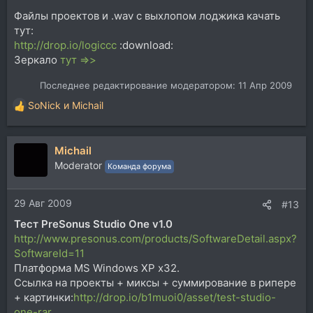
Файлы проектов и .wav с выхлопом лоджика качать
тут:
http://drop.io/logiccc
:download:
Зеркало
тут =>>
Последнее редактирование модератором:
11 Апр 2009
SoNick
и
Michail
Р
е
а
Michail
к
ц
Moderator
Команда форума
и
и
29 Авг 2009
:
#13
Тест PreSonus Studio One v1.0
http://www.presonus.com/products/SoftwareDetail.aspx?
SoftwareId=11
Платформа MS Windows XP x32.
Ссылка на проекты + миксы + суммирование в рипере
+ картинки:
http://drop.io/b1muoi0/asset/test-studio-
one-rar