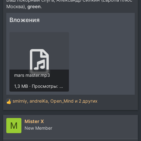
Москва),
green
.
Вложения
mars master.mp3
1,3 MB · Просмотры: 205
smirniy
,
andreiKa
,
Open_Mind
и 2 других
Р
е
а
Mister X
к
M
ц
New Member
и
и