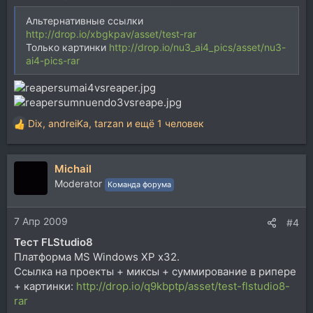
Альтернативные ссылки
http://drop.io/xbgkpav/asset/test-rar
Только картинки
http://drop.io/nu3_ai4_pics/asset/nu3-
ai4-pics-rar
Dix
,
andreiKa
,
tarzan
и ещё 1 человек
Р
е
а
Michail
к
ц
Moderator
Команда форума
и
и
7 Апр 2009
:
#4
Тест FLStudio8
Платформа MS Windows XP x32.
Ссылка на проекты + миксы + суммирование в рипере
+ картинки:
http://drop.io/q9kbptp/asset/test-flstudio8-
rar