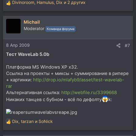
Divinoroom
,
Hamulus
,
Dix
и 2 других
Р
е
а
Michail
к
ц
Moderator
Команда форума
и
и
8 Апр 2009
:
#7
Тест WaveLab 5.0b
Платформа MS Windows XP x32.
Ссылка на проекты + миксы + суммирование в рипере
+ картинки:
http://drop.io/mlafyb9/asset/test-wavelab-
rar
Альтернативная ссылка:
http://webfile.ru/3399668
Никаких танцев с бубном - всё по дефолту
k:
Dix
,
tarzan
и
SoNick
Р
е
а