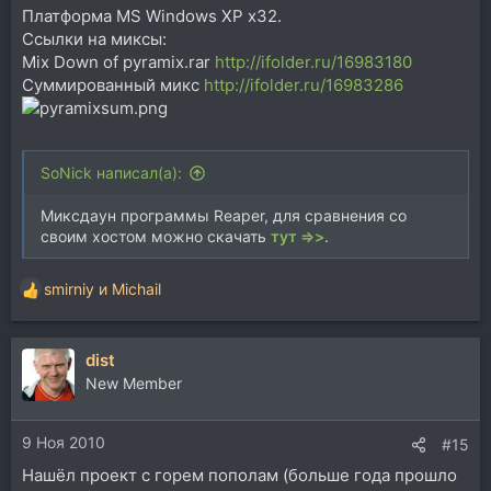
Платформа MS Windows XP x32.
Ссылки на миксы:
Mix Down of pyramix.rar
http://ifolder.ru/16983180
Суммированный микс
http://ifolder.ru/16983286
SoNick написал(а):
Миксдаун программы Reaper, для сравнения со
своим хостом можно скачать
тут =>>
.
smirniy
и
Michail
Р
е
а
dist
к
ц
New Member
и
и
9 Ноя 2010
:
#15
Нашёл проект с горем пополам (больше года прошло