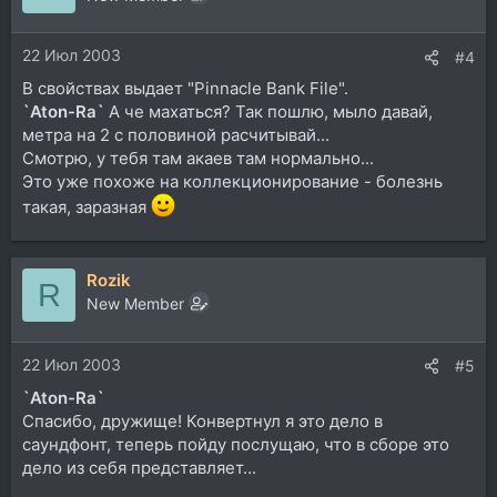
22 Июл 2003
#4
В свойствах выдает "Pinnacle Bank File".
`Aton-Ra`
А че махаться? Так пошлю, мыло давай,
метра на 2 с половиной расчитывай...
Смотрю, у тебя там акаев там нормально...
Это уже похоже на коллекционирование - болезнь
такая, заразная
Rozik
R
New Member
22 Июл 2003
#5
`Aton-Ra`
Спасибо, дружище! Конвертнул я это дело в
саундфонт, теперь пойду послущаю, что в сборе это
дело из себя представляет...