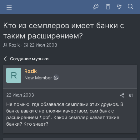
Кто из семплеров имеет банки с
таким расширением?
А
Д
Rozik
22 Июл 2003
в
а
т
т
Создание музыки
о
а
р
н
Rozik
R
т
а
New Member
е
ч
м
а
ы
л
22 Июл 2003
#1
а
Не помню, где обзавелся семплами этих друмов. В
банке вавки с неплохим качеством, сам банк с
расширением *.pbf . Какой семплер хавает такие
банки? Кто знает?