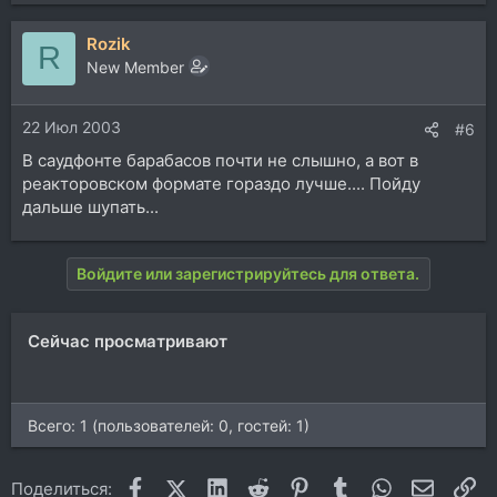
Rozik
R
New Member
22 Июл 2003
#6
В саудфонте барабасов почти не слышно, а вот в
реакторовском формате гораздо лучше.... Пойду
дальше шупать...
Войдите или зарегистрируйтесь для ответа.
Сейчас просматривают
Всего: 1 (пользователей: 0, гостей: 1)
Facebook
X (Twitter)
LinkedIn
Reddit
Pinterest
Tumblr
WhatsApp
Электр
Сс
Поделиться: