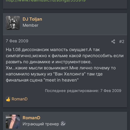
DJ Toljan
Member
7 Фев 2009
#2
На 1.08 диссонансик малость смущает.А так
симпатично,можно к фильме какой приспособить если
развить по динамике и инструментовке.
Хм...какие мысли возьникают.Мне лично почему то
напомнило музыку из "Ван Хелсинга" там где
финальная сцена "meet in heaven"
Последнее редактирование:
7 Фев 2009
RomanD
Р
е
а
RomanD
к
ц
Играющий тренер
и