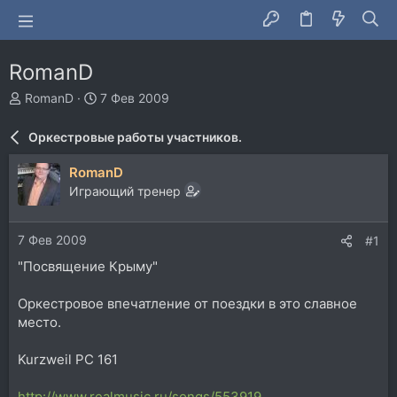
RomanD
А
Д
RomanD
7 Фев 2009
в
а
т
т
Оркестровые работы участников.
о
а
р
н
RomanD
т
а
Играющий тренер
е
ч
м
а
ы
л
7 Фев 2009
#1
а
"Посвящение Крыму"
Оркестровое впечатление от поездки в это славное
место.
Kurzweil PC 161
http://www.realmusic.ru/songs/553919