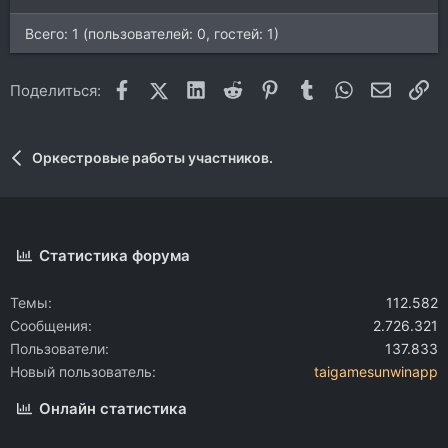
Всего: 1 (пользователей: 0, гостей: 1)
Facebook
X (Twitter)
LinkedIn
Reddit
Pinterest
Tumblr
WhatsApp
Электр
Сс
Поделиться:
Оркестровые работы участников.
Статистика форума
Темы
112.582
Сообщения
2.726.321
Пользователи
137.833
Новый пользователь
taigamesunwinapp
Онлайн статистика