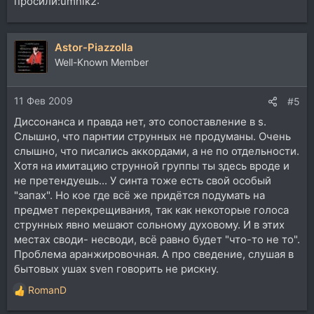
просили:umnik2:
Astor-Piazzolla
Well-Known Member
11 Фев 2009
#5
Диссонанса и правда нет, это сопоставление в s.
Слышно, что парнтии струнных не продуманы. Очень
слышно, что писались аккордами, а не по отдельности.
Хотя на имитацию струнной группы ты здесь вроде и
не претендуешь... У синта тоже есть свой особый
"запах". Но кое где всё же придётся подумать на
предмет перекрещивания, так как некоторые голоса
струнных явно мешают сольному духовому. И в этих
местах своди- несводи, всё равно будет "что-то не то".
Проблема аранжировочная. А про сведение, слушая в
бытовых ушах sven говорить не рискну.
RomanD
Р
е