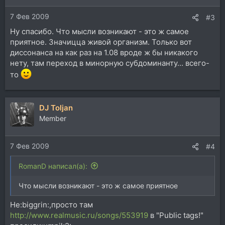
и
7 Фев 2009
:
#3
Ну спасибо. Что мысли возникают - это ж самое
приятное. Значицца живой организм. Только вот
диссонанса на как раз на 1.08 вроде ж бы никакого
нету, там переход в минорную субдоминанту... всего-
то
DJ Toljan
Member
7 Фев 2009
#4
RomanD написал(а):
Что мысли возникают - это ж самое приятное
Не:biggrin:,просто там
http://www.realmusic.ru/songs/553919
в "Public tags!"