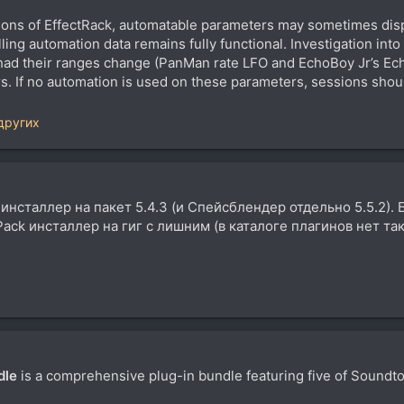
ons of EffectRack, automatable parameters may sometimes displ
ling automation data remains fully functional. Investigation into
had their ranges change (PanMan rate LFO and EchoBoy Jr’s Ech
. If no automation is used on these parameters, sessions should
других
е инсталлер на пакет 5.4.3 (и Спейсблендер отдельно 5.5.2). 
Pack инсталлер на гиг с лишним (в каталоге плагинов нет та
dle
is a comprehensive plug-in bundle featuring five of Soundto