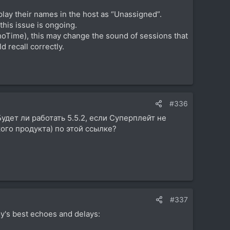
ay their names in the host as “Unassigned”.
 this issue is ongoing.
oTime), this may change the sound of sessions that
 recall correctly.
#336
Будет ли работать 5.5.2, если Суперплейт не
кого продукта) по этой ссылке?
#337
y's best echoes and delays: