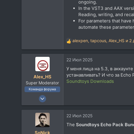
ongoing.
In the VST3 and AAX versi
Reading, writing, and recal
For parameters that have 
automate these parameters
alexpen
,
tapcous
,
Alex_HS
и 2 
Р
е
а
22 Июл 2025
к
ц
У меня лица на 5.3, в аккаунт
и
устанавливать? И что за Echo 
Alex_HS
и
Soundtoys Downloads
Super Moderator
:
Команда форума
19 Ноя 2002
21.717
33.739
22 Июл 2025
113
The
Soundtoys Echo Pack Bun
59
SoNick