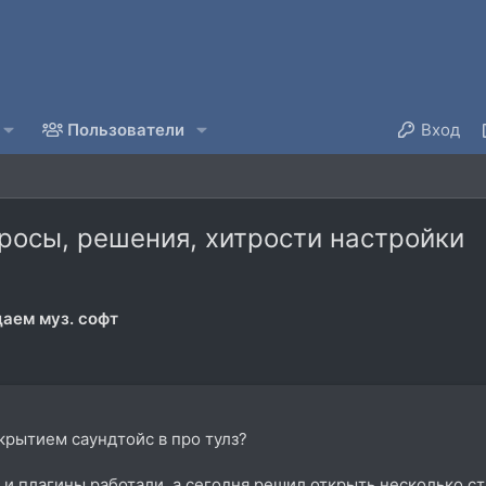
Пользователи
Вход
просы, решения, хитрости настройки
аем муз. софт
крытием саундтойс в про тулз?
 и плагины работали, а сегодня решил открыть несколько ст