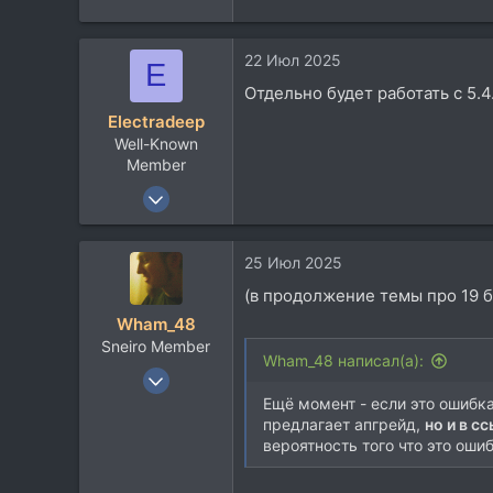
113
42
22 Июл 2025
E
Moscow (Rus)
Отдельно будет работать с 5.4
Electradeep
Well-Known
Member
8 Май 2015
527
267
25 Июл 2025
63
(в продолжение темы про 19 б
Wham_48
Sneiro Member
Wham_48 написал(а):
15 Дек 2006
9.080
Ещё момент - если это ошибка
предлагает апгрейд,
но и в с
6.445
вероятность того что это ошиб
113
47