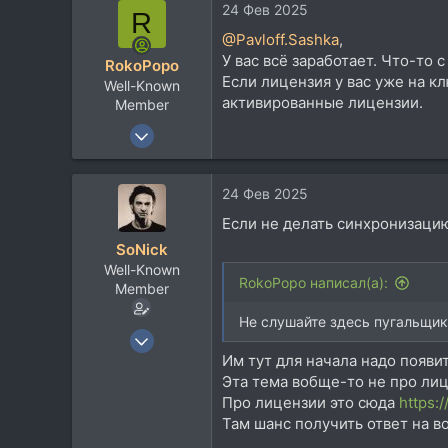
24 Фев 2025
R
113
@Pavloff.Sashka
,
У вас всё заработает. Что-то 
RokoPopo
Если лицензия у вас уже на к
Well-Known
активированные лицензии.
Member
7 Окт 2017
699
496
24 Фев 2025
63
Если не делать синхронизацию 
SoNick
Well-Known
RokoPopo написал(а):
Member
Не слушайте здесь пугальщик
22 Сен 2004
Им тут для начала надо появит
15.783
Эта тема вобще-то не про лиц
10.260
Про лицензии это сюда
https:
113
Там шанс получить ответ на во