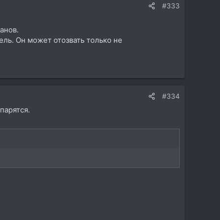
#333
анов.
ель. Он может отозвать только не
#334
парятся.