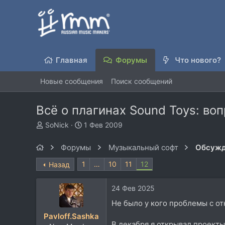
Главная
Форумы
Что нового?
Новые сообщения
Поиск сообщений
Всё о плагинах Sound Toys: во
А
Д
SoNick
1 Фев 2009
в
а
т
т
Форумы
Музыкальный софт
Обсужд
о
а
р
н
1
…
10
11
12
Назад
т
а
е
ч
24 Фев 2025
м
а
ы
л
Не было у кого проблемы с от
а
Pavloff.Sashka
В декабря я открывал проекты