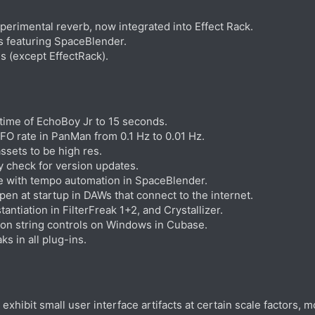
erimental reverb, now integrated into Effect Rack.
s featuring SpaceBlender.
ns (except EffectRack).
ime of EchoBoy Jr to 15 seconds.
FO rate in PanMan from 0.1 Hz to 0.01 Hz.
sets to be high res.
y check for version updates.
e with tempo automation in SpaceBlender.
pen at startup in DAWs that connect to the internet.
antiation in FilterFreak 1+2, and Crystallizer.
 on string controls on Windows in Cubase.
s in all plug-ins.
xhibit small user interface artifacts at certain scale factors, mo