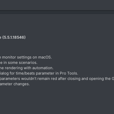
(5.5.1.18546)
in monitor settings on macOS.
e in some scenarios.
ine rendering with automation.
alog for time/beats parameter in Pro Tools.
parameters wouldn’t remain red after closing and opening the G
rameter changes.