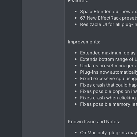
Features:
SpaceBlender, our new exp
67 New EffectRack preset
Resizable UI for all plug-i
Improvements:
Extended maximum delay t
Extends bottom range of L
Updates preset manager as
Plug-ins now automaticall
Fixed excessive cpu usag
Fixes crash that could hap
Fixes possible pops on inst
Fixes crash when clicking
Fixes possible memory leak
Known Issue and Notes:
On Mac only, plug-ins may e