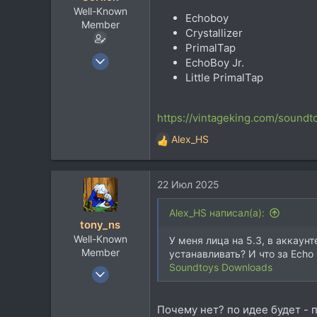
Москва
Well-Known
Echoboy
Member
Crystallizer
PrimalTap
22 Сен 2004
EchoBoy Jr.
15.783
Little PrimalTap
10.260
113
https://vintageking.com/sound
Alex_HS
Р
е
а
22 Июл 2025
к
ц
и
Alex_HS написал(а):
tony_ns
и
Well-Known
:
У меня лица на 5.3, в аккаунт
Member
устанавливать? И что за Echo
Soundtoys Downloads
10 Мар 2004
4.381
1.291
Почему нет? по идее будет - п