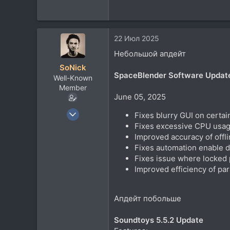
22 Июл 2025
Небольшой апдейт
SoNick
SpaceBlender Software Update 
Well-Known
Member
June 05, 2025
22 Сен 2004
Fixes blurry GUI on certa
15.783
Fixes excessive CPU usag
Improved accuracy of offl
10.260
Fixes automation enable di
113
Fixes issue where locked 
Improved efficiency of pa
Апдейт побольше
Soundtoys 5.5.2 Update