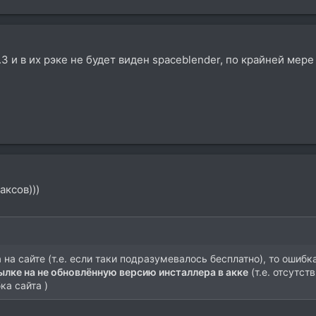
.3 и в их рэке не будет виден spaceblender, по крайней мере 
аксов)))
 на сайте (т.е. если таки подразумевалось бесплатно), то ошибк
сылке на не обновлённую версию инсталлера в акке
(т.е. отсутс
ка сайта )