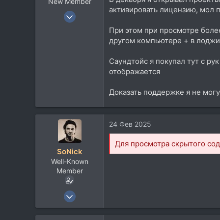
New Member
активировать лицензию, мол п
20 Май 2013
11
При этом при просмотре более
2
другом компьютере + в лоджи
3
Саундтойс я покупал тут с ру
34
отображается
Москва
Доказать поддержке я не могу
24 Фев 2025
Для просмотра скрытого с
SoNick
Well-Known
Member
22 Сен 2004
15.783
10.260