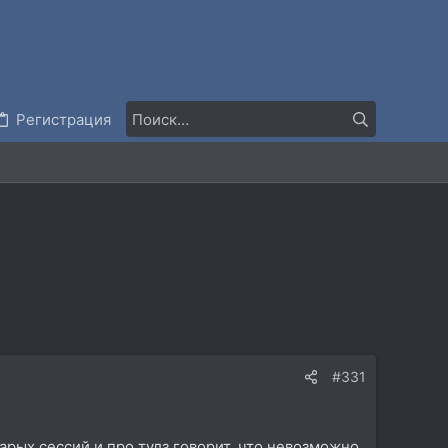
Регистрация
#331
арых сессий и про тулз говорит, что невозможно