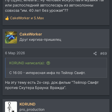
или распоследний автослесарь из автоколонны
совхоза "им. 40 лет без урожая"??
CakeWorker
и
S.Max
Р
е
а
CakeWorker
к
ц
Друг киргиза-пришелец
и
и
6 Мар 2026
:
#69
KORUND написал(а):
С 16:00 - интересная инфа по Тейлор Свифт.
На эту тему есть 2х-сер. док.фильм "Тейлор Свифт
против Скутера Брауна: Вражда".
KORUND
pro_production