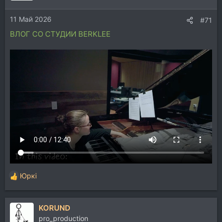
11 Май 2026
#71
ВЛОГ СО СТУДИИ BERKLEE
Юркi
Р
е
а
KORUND
к
ц
pro_production