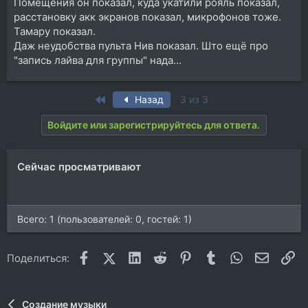
Помещения он показал, куда укатили рояль показал,
расстановку акк экранов показал, микрофонов тоже.
Тамару показал.
Даж неудобства пульта Нив показал. Што ещё про
"запись лайва для группы" нада...
First
Назад
3 из 3
Войдите или зарегистрируйтесь для ответа.
Сейчас просматривают
Всего: 1 (пользователей: 0, гостей: 1)
Facebook
X (Twitter)
LinkedIn
Reddit
Pinterest
Tumblr
WhatsApp
Электр
Сс
Поделиться:
Создание музыки