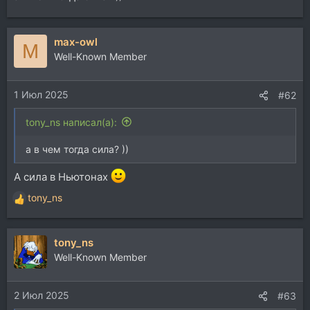
max-owl
M
Well-Known Member
1 Июл 2025
#62
tony_ns написал(а):
а в чем тогда сила? ))
А сила в Ньютонах
tony_ns
Р
е
а
tony_ns
к
ц
Well-Known Member
и
и
2 Июл 2025
:
#63