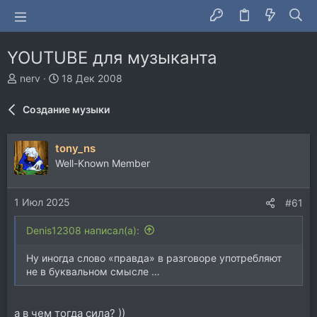
YOUTUBE для музыканта
А
Д
nerv
18 Дек 2008
в
а
т
т
Создание музыки
о
а
р
н
т
а
tony_ns
е
ч
Well-Known Member
м
а
ы
л
а
1 Июл 2025
#61
Denis12308 написал(а):
Ну иногда слово «правда» в разговоре употребляют
не в буквальном смысле …
а в чем тогда сила? ))