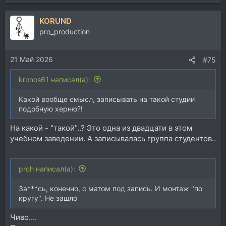
е
а
KORUND
к
ц
pro_production
и
и
21 Май 2026
:
#75
kronos61 написал(а):
Какой вообще смысл, записывать на такой студии
подобную херню?!
На какой - "такой"..? Это одна из двадцати в этом
учебном заведении. А записывалась группа студентов..
prch написал(а):
За***сь, конечно, с матом под запись. И монтаж "по
кругу". Не зашло
Чиво....