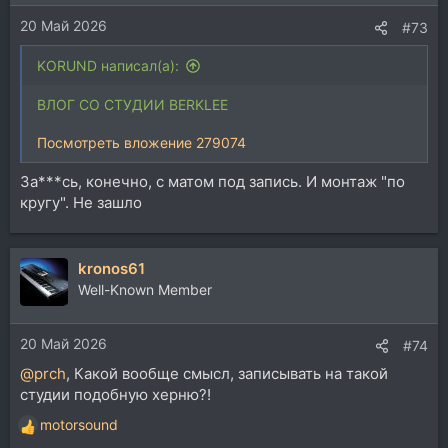
20 Май 2026
#73
KORUND написал(а):
ВЛОГ СО СТУДИИ BERKLEE
Посмотреть вложение 279074
За***сь, конечно, с матом под запись. И монтаж "по
кругу". Не зашло
kronos61
Well-Known Member
20 Май 2026
#74
@prch
, Какой вообще смысл, записывать на такой
студии подобную херню?!
motorsound
Р