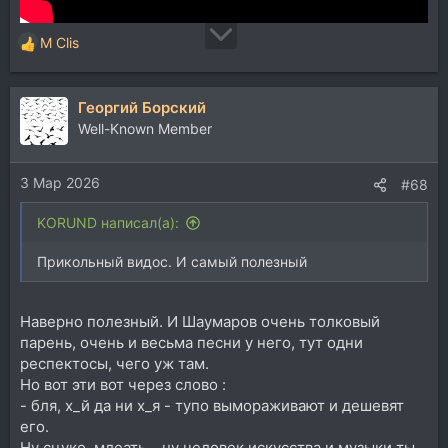
M Clis
Р
е
а
Георгий Борский
к
ц
Well-Known Member
и
и
3 Мар 2026
:
#68
KORUND написал(а):
Прикольный видос. И самый полезный
Наверно полезный. И Шаумаров очень толковый
парень, очень и весьма песни у него, тут одни
респектосы, чего уж там.
Но вот эти вот через слово :
- бля, х_й да ни х_я - тупо вымораживают и дешевят
его.
Ну сцуко, млеать... ну человек искусства и музыки ты