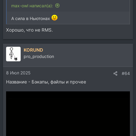
max-owl написал(а):
А сила в Ньютонах
Хорошо, что не RMS.
KORUND
pro_production
8 Июл 2025
#64
Название - Бэкапы, файлы и прочее