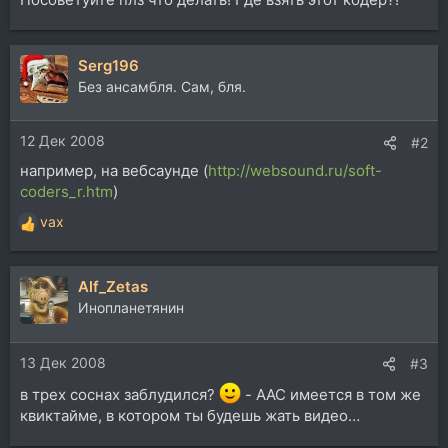
Serg196
Без ансамбля. Сам, бля.
12 Дек 2008
#2
например, на вебсаунде (
http://websound.ru/soft-
coders_r.htm
)
vax
Р
е
а
Alf_Zetas
к
ц
Инопланетянин
и
и
13 Дек 2008
:
#3
в трех соснах заблудился?
- AAC имеется в том же
квиктайме, в котором ты будешь жать видео…