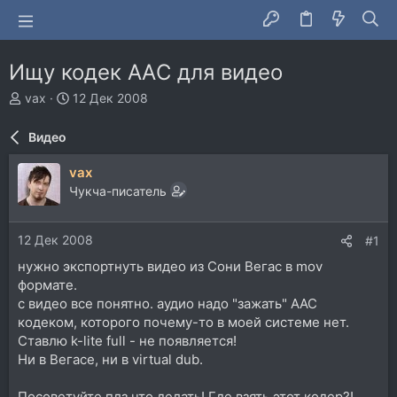
Ищу кодек AAС для видео
А
Д
vax
12 Дек 2008
в
а
т
т
Видео
о
а
р
н
vax
т
а
Чукча-писатель
е
ч
м
а
ы
л
12 Дек 2008
#1
а
нужно экспортнуть видео из Сони Вегас в mov
формате.
с видео все понятно. аудио надо "зажать" ААС
кодеком, которого почему-то в моей системе нет.
Ставлю k-lite full - не появляется!
Ни в Вегасе, ни в virtual dub.
Посоветуйте плз что делать! Где взять этот кодер?!