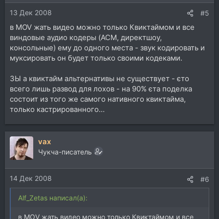
13 Дек 2008
#5
в MOV жать видео можно только Квиктаймом и все
виндовые аудио кодеры (ACM, директшоу,
консольные) ему до одного места - звук кодировать и
муксировать он будет только своими кодеками.
ЗЫ а квиктайм альтернативы не существует - єто
всего лишь развод для лохов - на 90% єта поделка
состоит из того же самого нативного квиктайма,
только кастрированного…
vax
Чукча-писатель
14 Дек 2008
#6
Alf_Zetas написал(а):
в MOV жать видео можно только Квиктаймом и все