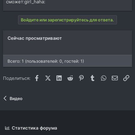
сможет:girl_haha:
Войдите или зарегистрируйтесь для ответа.
Сейчас просматривают
Всего: 1 (пользователей: 0, гостей: 1)
Facebook
X (Twitter)
LinkedIn
Reddit
Pinterest
Tumblr
WhatsApp
Электр
Сс
Поделиться:
Видео
Статистика форума