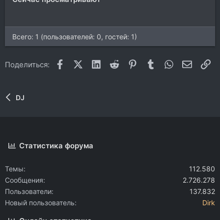
Всего: 1 (пользователей: 0, гостей: 1)
Facebook
X (Twitter)
LinkedIn
Reddit
Pinterest
Tumblr
WhatsApp
Электр
Сс
Поделиться:
DJ
Статистика форума
Темы
112.580
Сообщения
2.726.278
Пользователи
137.832
Новый пользователь
Dirk