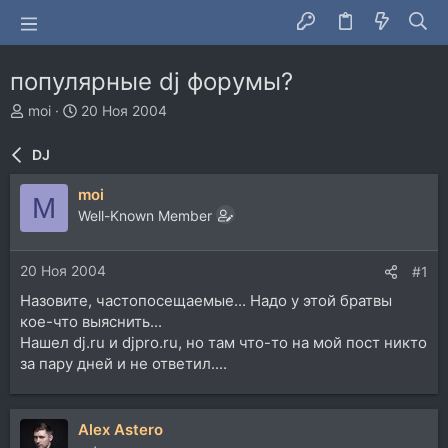
популярные dj форумы?
А
Д
moi
20 Ноя 2004
в
а
т
т
DJ
о
а
р
н
moi
M
т
а
Well-Known Member
е
ч
м
а
ы
л
20 Ноя 2004
#1
а
Назовите, частопосещаемые... Надо у этой братвы
кое-что выяснить...
Нашел dj.ru и djpro.ru, но там что-то на мой пост никто
за пару дней и не ответил....
Alex Astero