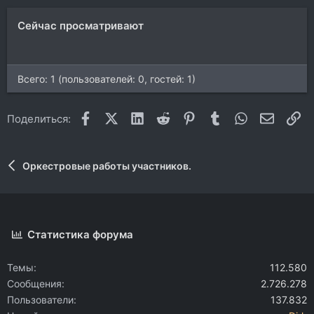
Сейчас просматривают
Всего: 1 (пользователей: 0, гостей: 1)
Facebook
X (Twitter)
LinkedIn
Reddit
Pinterest
Tumblr
WhatsApp
Электр
Сс
Поделиться:
Оркестровые работы участников.
Статистика форума
Темы
112.580
Сообщения
2.726.278
Пользователи
137.832