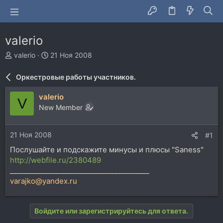
valerio
А
Д
valerio
21 Ноя 2008
в
а
т
т
Оркестровые работы участников.
о
а
р
н
valerio
V
т
а
New Member
е
ч
м
а
ы
л
21 Ноя 2008
#1
а
Послушайте и подскажите минусы и плюсы "Saness"
http://webfile.ru/2380489
________________________________________
varajko@yandex.ru
Войдите или зарегистрируйтесь для ответа.