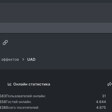
sApp
Электронная почта
Ссылка
 эффектов
UAD
Онлайн статистика
.583
Пользователей онлайн
31
.358
Гостей онлайн
4.644
.838
Всего посетителей
4.675