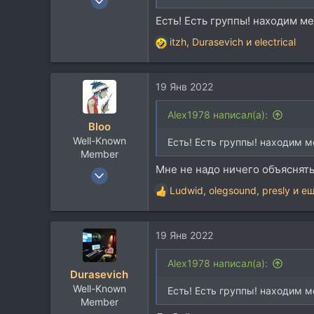
53
Есть! Есть группы! находим ме
21
itzh
,
Durasevich
и
electrical
Р
8
е
48
а
Саров
19 Янв 2022
к
ц
neptunerecords.ru
и
Alex1978 написал(а):
Bloo
и
Well-Known
:
Есть! Есть группы! находим м
Member
Мне не надо ничего объяснять.
27 Авг 2007
836
Ludwid
,
olegsound
,
presly
и ещ
Р
801
е
а
93
19 Янв 2022
к
ц
и
Alex1978 написал(а):
Durasevich
и
Well-Known
:
Есть! Есть группы! находим м
Member