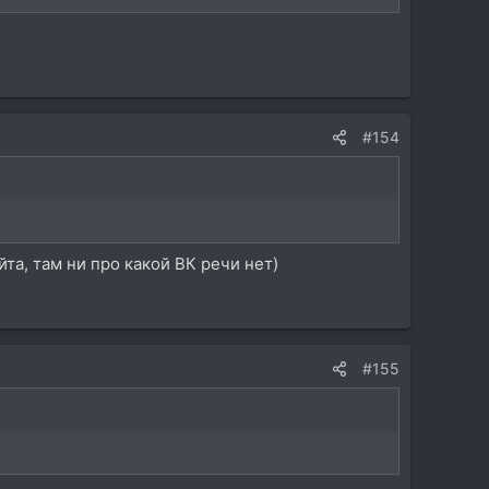
#154
та, там ни про какой ВК речи нет)
#155