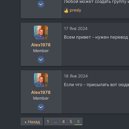
Любой может создать группу 
6 Май 2003
1.208
presly
Р
486
е
а
83
17 Янв 2024
к
48
ц
Всем привет - нужен перевод 
Москва
и
Alex1978
и
Member
:
6 Мар 2014
53
21
18 Янв 2024
8
Если что - присылать вот сюда
48
Alex1978
Саров
Member
neptunerecords.ru
6 Мар 2014
53
21
1
…
4
5
6
Назад
8