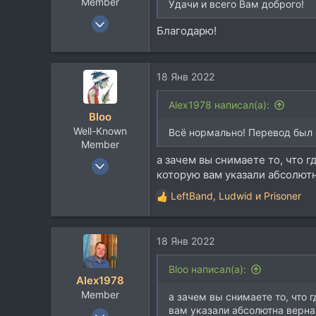
Member
Удачи и всего Вам доброго!
6 Мар 2014
Благодарю!
53
21
8
18 Янв 2022
48
Alex1978 написал(а):
Саров
Bloo
neptunerecords.ru
Well-Known
Всё нормально! Перевод был с
Member
а зачем вы снимаете то, что
27 Авг 2007
которую вам указали абсолютн
836
LeftBand
,
Ludwid
и
Prisoner
801
Р
е
93
а
18 Янв 2022
к
ц
и
Bloo написал(а):
Alex1978
и
Member
:
а зачем вы снимаете то, что
вам указали абсолютна верна.
6 Мар 2014