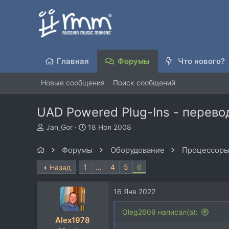
Главная
Форумы
Что нового?
Новые сообщения
Поиск сообщений
UAD Powered Plug-Ins - перево
А
Д
Jan_Gor
18 Ноя 2008
в
а
т
т
Форумы
Оборудование
Процессоры
о
а
р
н
1
…
4
5
6
Назад
т
а
е
ч
16 Янв 2022
м
а
ы
л
Oleg2609 написал(а):
а
Alex1978