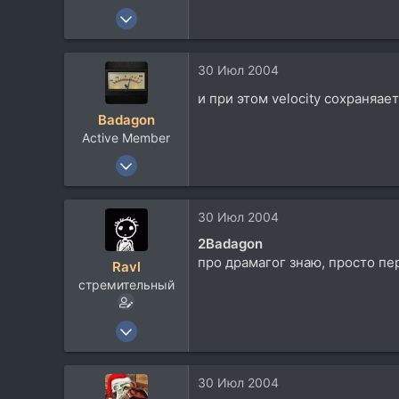
Посетить сайт
13 Ноя 2003
957
77
30 Июл 2004
28
и при этом velocity сохраняае
Tbilisi, Georgia
Badagon
Active Member
13 Ноя 2003
957
77
30 Июл 2004
28
2Badagon
Tbilisi, Georgia
про драмагог знаю, просто пе
Ravl
стремительный
5 Апр 2004
3.801
590
30 Июл 2004
113