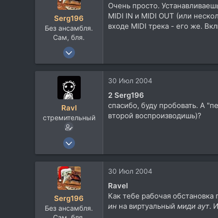
Очень просто. Устанавливаешь
54
MIDI IN и MIDI OUT (или неск
Serg196
Киев
входе MIDI трека - его же. Вкл
Без ансамбля.
comstroller.narod.ru
Сам, бля.
1 Окт 2003
1.790
97
30 Июл 2004
0
2 Serg196
58
спасибо, буду пробовать. А "п
Ravl
Свердловская область
второй воспроизводишь)?
стремительный
Посетить сайт
5 Апр 2004
3.801
590
30 Июл 2004
113
Ravel
54
Как тебе рабочая обстановка 
Serg196
Киев
ин
на виртуальный
миди аут
. 
Без ансамбля.
comstroller.narod.ru
Сам, бля.