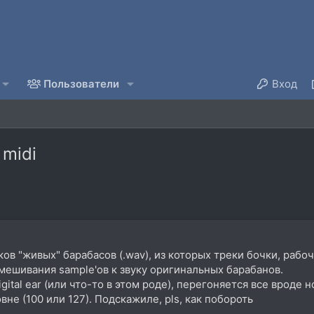
Пользователи
Вход
 midi
еков "живых" барабасов (.wav), из которых треки бочки, рабоч
дмешивания sample'ов к звуку оригинальных барабанов.
igital ear (или что-то в этом роде), перегоняется все врод
овне (100 или 127). Подскажиле, pls, как побороть