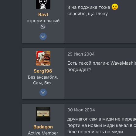
113
и на лоджике тоже
vk.com
спасибо, ща гляну
Ravl
стремительный
5 Апр 2004
3.801
590
29 Июл 2004
113
Есть такой плагин: WaveMashi
54
подойдет?
Serg196
Киев
Без ансамбля.
comstroller.narod.ru
Сам, бля.
1 Окт 2003
1.790
97
30 Июл 2004
0
друмагог сам в миди не перев
58
порти на новый миди канал в 
Badagon
Свердловская область
time переписать на миди.
Active Member