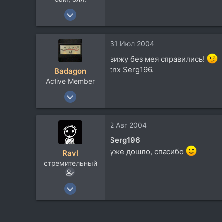
1 Окт 2003
1.790
97
31 Июл 2004
0
вижу без мея справились!
58
tnx Serg196.
Badagon
Свердловская область
Active Member
Посетить сайт
13 Ноя 2003
957
77
2 Авг 2004
28
Serg196
Tbilisi, Georgia
уже дошло, спасибо
Ravl
стремительный
5 Апр 2004
3.801
590