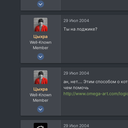
5 Апр 2004
3.801
590
29 Июл 2004
113
Ты на лоджике?
54
Цыхра
Киев
Well-Known
comstroller.narod.ru
Member
19 Июн 2003
7.606
7.454
29 Июл 2004
113
ан, нет.... Этим способом о к
vk.com
чем помочь
Цыхра
http://www.omega-art.com/logi
Well-Known
Member
19 Июн 2003
7.606
7.454
29 Июл 2004