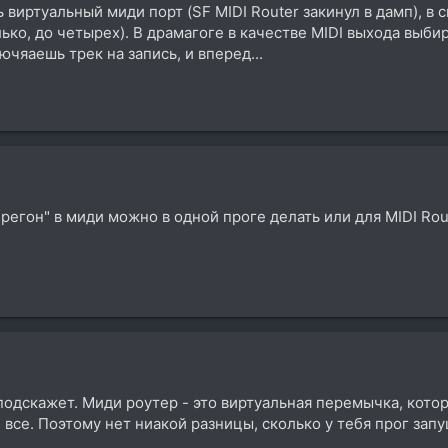
 виртуальный миди порт (SF MIDI Router закинул в дамп), в
олько, до четырех). В драмагоге в качестве MIDI выхода выб
ючяаешь трек на запись, и вперед...
ерегон" в миди можно в одной проге делать или для MIDI Rou
подскажет. Миди роутер - это виртуальная перемычка, кото
И все. Поэтому нет ниакой разницы, сколько у тебя прог зап