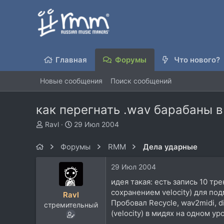
Главная
Форумы
Что нового?
Новые сообщения
Поиск сообщений
как перегнать .wav барабаны в
А
Д
Ravl
29 Июл 2004
в
а
т
т
Форумы
RMM
Дела ударные
о
а
р
н
29 Июл 2004
т
а
е
ч
идея такая: есть запись 10 тр
м
а
сохранением velocity) для по
Ravl
ы
л
Пробовал Recycle, wav2midi, d
стремительный
а
(velocity) в мидях на одном ур