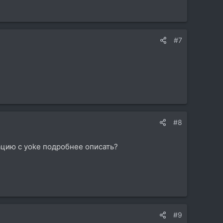
#7
#8
рацию с yoke подробнее описать?
#9