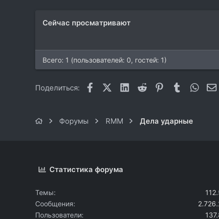
113
54
Сейчас просматривают
Киев
comstroller.narod.ru
Всего: 1 (пользователей: 0, гостей: 1)
Facebook
X (Twitter)
LinkedIn
Reddit
Pinterest
Tumblr
What
Поделиться:
Форумы
RMM
Дела ударные
Статистика форума
Темы
112
Сообщения
2.726
Пользователи
137