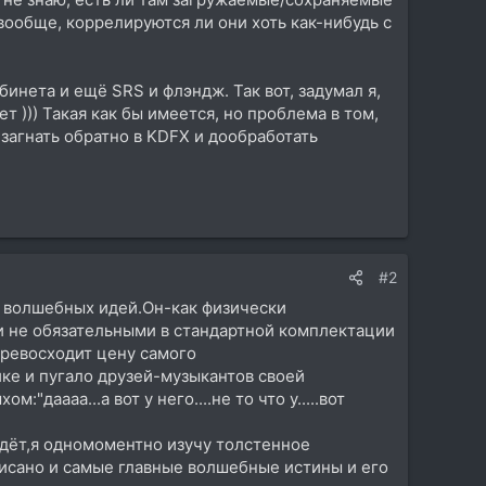
вообще, коррелируются ли они хоть как-нибудь с
инета и ещё SRS и флэндж. Так вот, задумал я,
т ))) Такая как бы имеется, но проблема в том,
 загнать обратно в KDFX и дообработать
#2
и волшебных идей.Он-как физически
 не обязательными в стандартной комплектации
ревосходит цену самого
йке и пугало друзей-музыкантов своей
аааа...а вот у него....не то что у.....вот
адёт,я одномоментно изучу толстенное
писано и самые главные волшебные истины и его