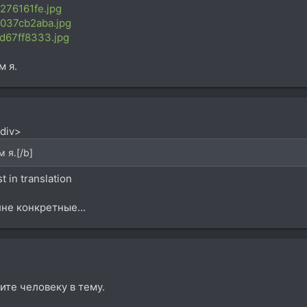
f1276161fe.jpg
86037cb2aba.jpg
c8d67ff8333.jpg
м я.
/div>
 я.[/b]
 in translation
лне конкретные...
ите человеку в тему.