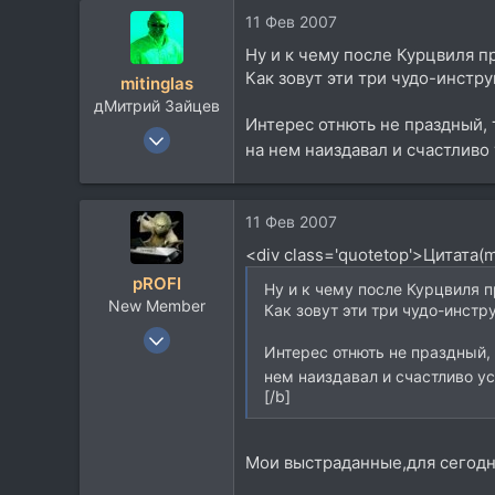
11 Фев 2007
Ну и к чему после Курцвиля п
Как зовут эти три чудо-инстр
mitinglas
дМитрий Зайцев
Интерес отнють не праздный, т
19 Ноя 2004
на нем наиздавал и счастливо 
5.438
5.718
113
11 Фев 2007
55
<div class='quotetop'>Цитата(m
мАсква и ея акрестнасти
pROFI
Ну и к чему после Курцвиля п
mitinglas.livejournal.com
New Member
Как зовут эти три чудо-инстр
11 Май 2006
Интерес отнють не праздный, 
2.723
нем наиздавал и счастливо ус
1.604
[/b]
0
117
Мои выстраданные,для сегодня
Посетить сайт