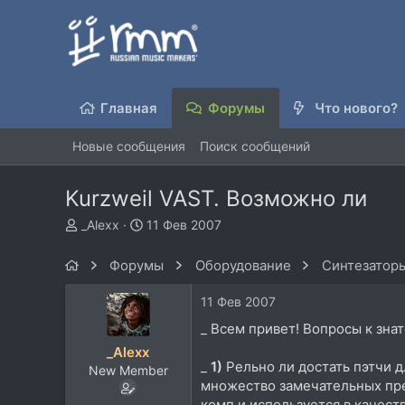
Главная
Форумы
Что нового?
Новые сообщения
Поиск сообщений
Kurzweil VAST. Возможно ли
А
Д
_Alexx
11 Фев 2007
в
а
т
т
Форумы
Оборудование
Синтезаторы
о
а
р
н
11 Фев 2007
т
а
е
ч
_ Всем привет! Вопросы к зна
м
а
_Alexx
ы
л
_
1)
Рельно ли достать пэтчи д
New Member
а
множество замечательных прес
комп и используется в качест