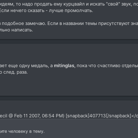
деям, то надо продать ему курцвайл и искать "свой" звук, п
сли нечего сказать - лучше промолчать.
аз подобное замечаю. Если в названии темы присутствуют зн
ельно написать.
ет еще одну медаль, а
mitinglas,
пока что счастливо отдел
 след. раза.
ecil @ Feb 11 2007, 06:54 PM) [snapback]407713[/snapback]</
дите человеку в тему.