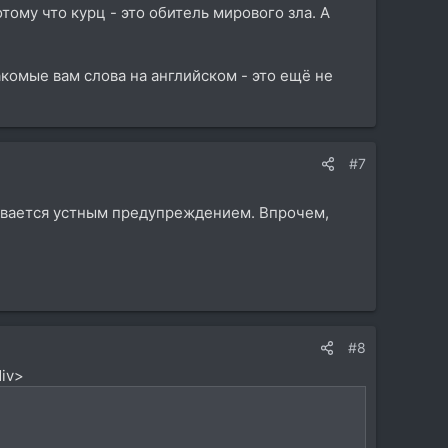
отому что курц - это обитель мирового зла. А
акомые вам слова на английском - это ещё не
#7
ывается устным предупреждением. Впрочем,
#8
div>