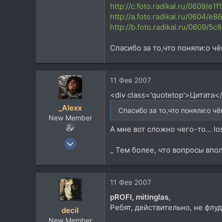
http://c.foto.radikal.ru/0609/e1
http://a.foto.radikal.ru/0604/e
http://b.foto.radikal.ru/0609/5
Спасибо за то,что поняли:о чё
11 Фев 2007
<div class='quotetop'>Цитата<
_Alexx
Спасибо за то,что поняли:о чём
New Member
А мне вот сложно чего-то... lost
21 Дек 2005
_ Тем более, что вопросы впо
238
1
0
11 Фев 2007
42
pROFI,
mitinglas,
www.skynext.ru
Ребят, действительно, не флуд
decil
New Member