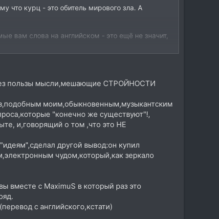
му что курц - это обитель мирового зла. А
ые вам слова на английском - это ещё не значит,
е,без пользы мысли,мешающие СТРОЙНОСТИ
без,подобным моим,обыкновенным,музыкантским
роса,которые "конечно же существуют"!,
те, и,говорящий о том ,что это НЕ
"идеям",сделал другой вывод:он купил
,электронным чудом,который,как зеркало
вы вместе с MaximuS в который раз это
ряд.
перевод с английского,кстати)