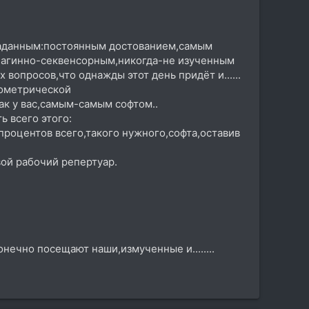
раданным:постоянным достованием,самым
лагинно-секвенсорным,никогда-не изученным
вопросов,что однажды этот день придёт и......
еометрической
ак у вас,самым-самым софтом..
 всего этого:
 процентов всего,такого нужного,софта,оставив
ой рабочий репертуар.
нечно посещают наши,измученные и........