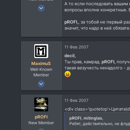
А то если последовать вашим и
3 Авг 2005
вопросы вполне конкретные. Е
3.229
62
pROFI,
, за тобой не первый р
значит, что надо в неё обязат
0
41
Луганск
11 Фев 2007
Посетить сайт
decil,
Ты прав, камрад.
pROFI,
получа
MaximuS
такая везучесть ненадолго - до
Well-Known
Member
19 Фев 2003
3.263
341
11 Фев 2007
83
<div class='quotetop'>Цитата(d
50
pROFI
pROFI,
mitinglas,
New Member
Ребят, действительно, не флу
11 Май 2006