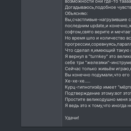
возможности они где-то тааааа
117
Догадываюсь,подобное чувство
Посетить сайт
Объясняю:
Вы,счастливые-нагрузившие 
последним update,и конечно
софтом,свято верите и мечтае
Но время шло и количество вс
прогрессии,соревнуясь,паралл
Что сделал я,имеющий такую 
Я вернул в "turnkey" это вел
себе три "железяки"-инструме
Сейчас только живьём играю,
Вы конечно подумали,что его
Хе-хе-хе.....
Курц-гипнотизёр имеет "мёртв
Подтверждение этому:вот этот
Простите великодушно меня з
Я ведь это к тому,что иногда
Удачи!