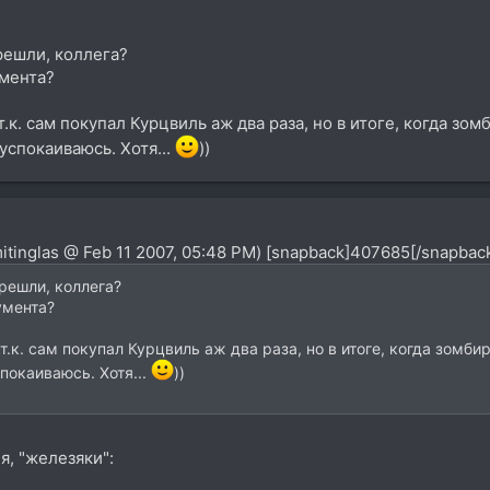
решли, коллега?
умента?
.к. сам покупал Курцвиль аж два раза, но в итоге, когда зо
успокаиваюсь. Хотя...
))
itinglas @ Feb 11 2007, 05:48 PM) [snapback]407685[/snapbac
решли, коллега?
умента?
т.к. сам покупал Курцвиль аж два раза, но в итоге, когда зомби
покаиваюсь. Хотя...
))
, "железяки":