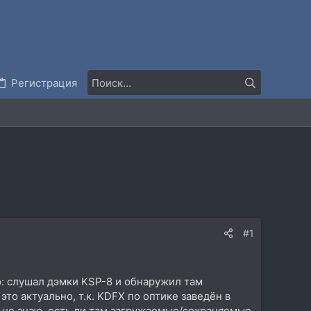
Регистрация
#1
о: слушал дэмки KSP-8 и обнаружил там
то актуально, т.к. KDFX по оптике заведён в
му не знаю, есть ли там загружаемые/сохраняемые