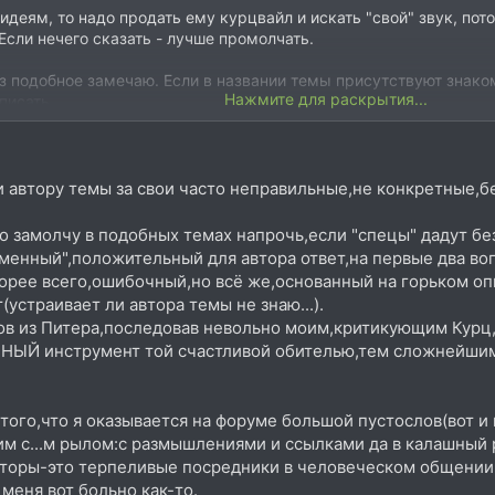
идеям, то надо продать ему курцвайл и искать "свой" звук, пото
Если нечего сказать - лучше промолчать.
аз подобное замечаю. Если в названии темы присутствуют знаком
Нажмите для раскрытия...
писать.
 и автору темы за свои часто неправильные,не конкретны
 замолчу в подобных темах напрочь,если "спецы" дадут 
менный",положительный для автора ответ,на первые два воп
корее всего,ошибочный,но всё же,основанный на горьком опы
страивает ли автора темы не знаю...).
ов из Питера,последовав невольно моим,критикующим Курц,
ПНЫЙ инструмент той счастливой обителью,тем сложнейшим
 того,что я оказывается на форуме большой пустослов(вот и 
оим с...м рылом:с размышлениями и ссылками да в калашный 
аторы-это терпеливые посредники в человеческом общении(
меня вот больно как-то.