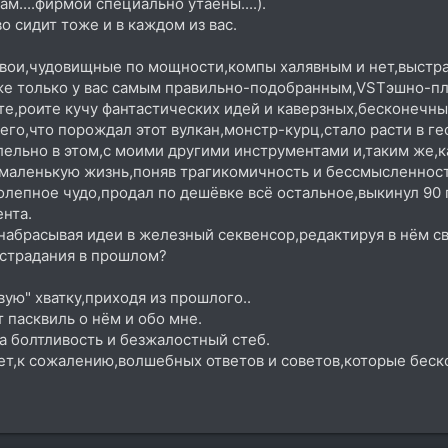
м....фирмой специально утаены....).
 сидит тоже и в каждом из вас.
свои,чудовищные по мощности,компы халявным и нет,выст
,же только у вас самым правильно-подобранным,VSTэшно-п
те,роите кучу фантастических идей и каверзных,бесконечных 
его,что порождал этот вулкан,монстр-курц,стало расти в г
ельно в этом,с моими другими инструментами и,таким же,к
маленькую жизнь,поняв трагикомичность и бессмысленность
иколепное чудо,продал по дешёвке всё остальное,выкинул 90
нта.
набрасывая идеи в железный секвенсор,редактируя в нём св
 страдания в прошлом?
ую" хватку,приходя из прошлого..
 пасквиль о нём и обо мне.
а болтливость и безжалостный стеб.
 нет,к сожалению,волшебных ответов и советов,которые беско