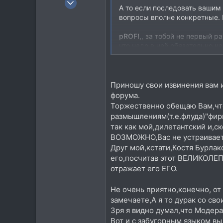
А то если последовать вашим 
2.723
вопросы вполне конкретные. 
1.604
pROFI,
, за тобой не первый р
0
что надо в неё обязательно на
117
[/b]
Посетить сайт
Приношу свои извинения вам
форума.
Торжественно обещаю Вам,что
размышлениям(т.е.флуда)"фир
так как мой,дилетантский и,с
ВОЗМОЖНО,Вас не устраивает(у
Друг мой,кстати,Костя Бурлак
его,посчитав этот ВЕЛИКОЛЕ
отражает его ЕГО.
Не очень приятно,конечно, от
замечаете,А я то дурак со св
Зря я видно думал,что Модер
Вот и с забугорным языком вы 