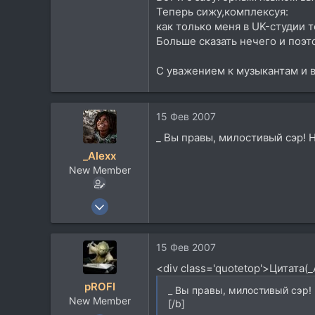
Теперь сижу,комплексуя:
как только меня в UK-студии т
Больше сказать нечего и поэ
С уважением к музыкантам и 
15 Фев 2007
_ Вы правы, милостивый сэр! Н
_Alexx
New Member
21 Дек 2005
238
1
15 Фев 2007
0
<div class='quotetop'>Цитата(
42
pROFI
_ Вы правы, милостивый сэр! 
www.skynext.ru
New Member
[/b]