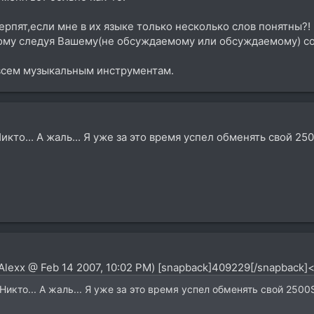
ерпят,если мне в их языке только несколько слов понятны?!
тому следуя Вашему(не обсуждаемому или обсуждаемому) сов
всем музыкальным инструментам.
икто... А жаль... Я уже за это время успел обменять свой 2
_Alexx @ Feb 14 2007, 10:02 PM) [snapback]409229[/snapback]<
Никто... А жаль... Я уже за это время успел обменять свой 2500