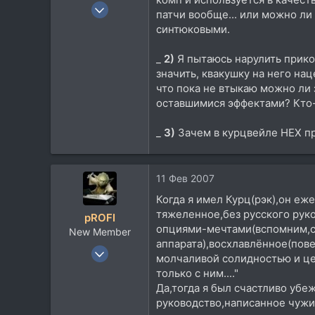
21 Дек 2005
патчи вообще... или можно ли
238
синтюковыми.
1
_
2)
Я пытаюсь нарулить прикол
0
значить, квакушку на него нац
42
что пока не втыкаю можно ли 
www.skynext.ru
оставшимися эффектами? Кто-
_
3)
Зачем в курцвейле HEX пр
11 Фев 2007
Когда я имел Курц(рэк),он е
тяжеленное,без русского рук
pROFI
опциями-мечтами(вспомним,с
New Member
аппарата),восхлавлённое(пове
11 Май 2006
молчаливой солидностью и цено
2.723
только с ним...."
1.604
Да,тогда я был счастливо убе
руководство,написанное чужи
0