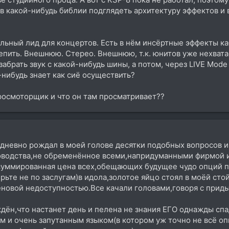
 в какой-нибудь библии подглядеть архитектуру эффектов и 
ьный лид для концертов. Есть в нём инсёртные эффекты каб
епить. Внешнюю. Стерео. Внешнюю, т.к. юнитов уже нехватае
забрать звук с какой-нибудь шины, а потом, через LIVE Mode
нибудь знает как сиё осуществить?
осмоторщик и что он там просматривает??
жедневно рождал в моей голове десятки подобных вопросов 
оводства,не обременённое всеми,напридуманными фирмой и
уммированная цена всех,обещающих будущее чудо опций п
рьте не по заслугам)в идола,золотое яйцо стоял в моёй сто
вой недоступностью.Все качали головами,говоря с придыхом:"д
ждён,что настанет день и пелена не знания ЕГО однажды сп
м и очень запутанным языком(в котором уж точно не всё о