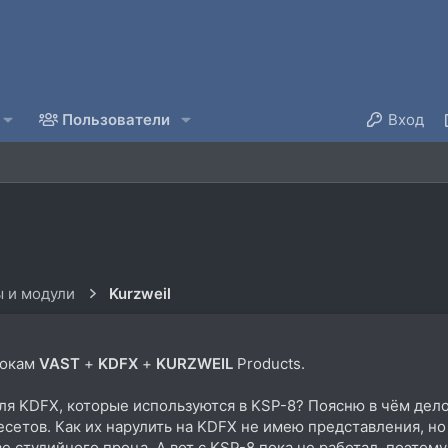
Пользователи
Вход
 и модули
Kurzweil
токам
VAST
+
KDFX
+
KURZWEIL
Products.
ля KDFX, которые используются в KSP-8? Поясню в чём дел
етов. Как их нарулить на KDFX не имею представления, но э
ве студийного проца. А вот с KSP-8 пока не работал, поэто