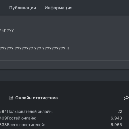
ь
Публикации
Информация
? 61???
?????? ???????? ??? ??????????!!!
Онлайн статистика
.584
Пользователей онлайн
22
.409
Гостей онлайн
6.943
.838
Всего посетителей
6.965