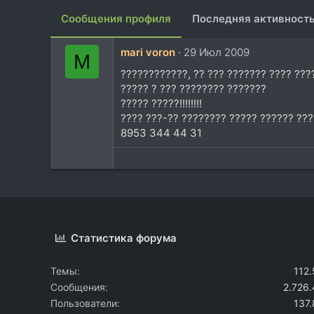
Сообщения профиля
Последняя активност
mari voron
29 Июл 2009
M
????????????, ?? ??? ??????? ???? ???
????? ? ??? ???????? ???????
????? ?????!!!!!!!!
???? ???-?? ???????? ????? ?????? ???
8953 344 44 31
Статистика форума
Темы
112
Сообщения
2.726
Пользователи
137