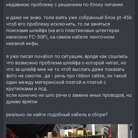
недавнюю проблему с решением по блоку питания.
и даже не знаю. толи взять уже собранный блок pt-45b
чтоб его проблему исключить, то ли заняться
поисками шлейфа (на его пластиковых штектерах
нанесено FC-50P), на самом кабеле ленточном
никакой инфы.
я уже писал novation по ситуации, вроде как сошлись
что возможно проблема шлейфа о которой читал, но
что за шлейф мне не то чтоб выслать даже показать
фото не смогли.. да - речь про ribbon calble, он такой
один между материнской платой и платой с
крутилками и лсд.
если конечно не шло речи о замене иных проводов, но
думаю врятли
реально ли найти подобный кабель в сборе?