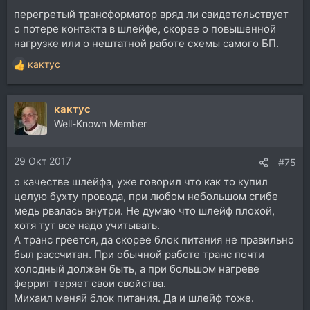
перегретый трансформатор вряд ли свидетельствует
о потере контакта в шлейфе, скорее о повышенной
нагрузке или о нештатной работе схемы самого БП.
кактус
Р
е
а
кактус
к
ц
Well-Known Member
и
и
29 Окт 2017
:
#75
о качестве шлейфа, уже говорил что как то купил
целую бухту провода, при любом небольшом сгибе
медь рвалась внутри. Не думаю что шлейф плохой,
хотя тут все надо учитывать.
А транс греется, да скорее блок питания не правильно
был рассчитан. При обычной работе транс почти
холодный должен быть, а при большом нагреве
феррит теряет свои свойства.
Михаил меняй блок питания. Да и шлейф тоже.