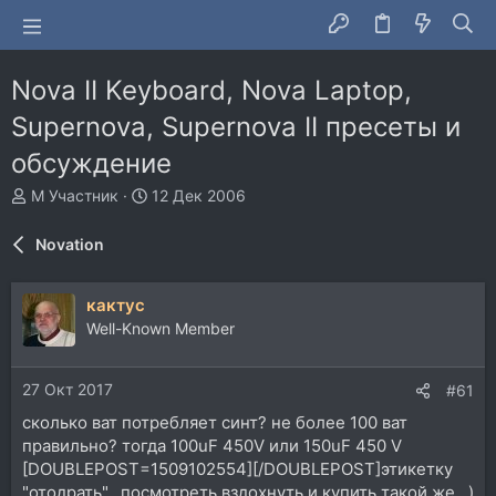
Nova II Keyboard, Nova Laptop,
Supernova, Supernova II пресеты и
обсуждение
А
Д
М Участник
12 Дек 2006
в
а
т
т
Novation
о
а
р
н
т
а
кактус
е
ч
Well-Known Member
м
а
ы
л
а
27 Окт 2017
#61
сколько ват потребляет синт? не более 100 ват
правильно? тогда 100uF 450V или 150uF 450 V
[DOUBLEPOST=1509102554][/DOUBLEPOST]этикетку
"отодрать"...посмотреть вздохнуть и купить такой же...)