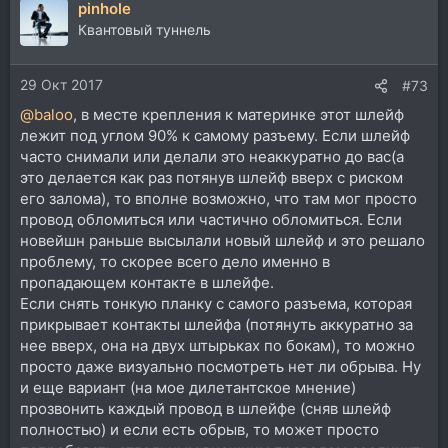
pinhole
к
ц
Квантовый туннель
и
и
29 Окт 2017
:
#73
@baloo
, в месте крепления к материнке этот шлейф
лежит под углом 90% к самому разъему. Если шлейф
часто снимали или делали это неаккуратно до вас(а
это делается как раз потянув шлейф вверх с риском
его залома), то вполне возможно, что там мог просто
провод обломиться или частично обломиться. Если
новейшн раньше высылали новый шлейф и это решало
проблему, то скорее всего дело именно в
пропадающем контакте в шлейфе.
Если снять тонкую планку с самого разъема, которая
прикрывает контакты шлейфа (потянуть аккуратно за
нее вверх, она на двух штырьках по бокам), то можно
просто даже визуально посмотреть нет ли обрыва. Ну
и еще вариант (на мое дилетантское мнение)
прозвонить каждый провод в шлейфе (сняв шлейф
полностью) и если есть обрыв, то может просто