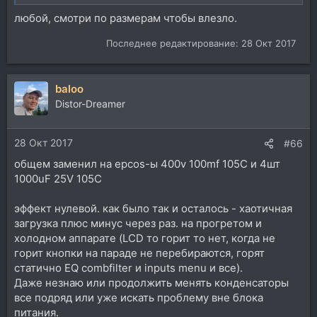
любой, смотри по размерам чтобы влезло.
Последнее редактирование:
28 Окт 2017
baloo
Distor-Dreamer
28 Окт 2017
#66
общем заменил на epcos-ы 400v 100mf 105C и 4шт
1000uF 25V 105С
эффект нулевой. как было так и осталось - хаотичная
загрузка плюс минус через раз. на прогретом и
холодном аппарате (LCD то горит то нет, когда не
горит кнопки на параде не перебираются, горят
статично EQ combfilter и inputs menu и все).
Даже незнаю или продолжить менять конденсаторы
все подряд или уже искать проблему вне блока
питания.