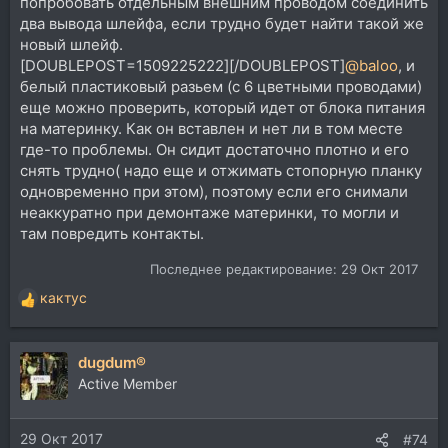
попробовать отдельным внешним проводом соединить
два вывода шлейфа, если трудно будет найти такой же
новый шлейф.
[DOUBLEPOST=1509225222][/DOUBLEPOST]
@baloo
, и
белый пластиковый разьем (с 6 цветными проводами)
еще можно проверить, который идет от блока питания
на материнку. Как он вставлен и нет ли в том месте
где-то проблемы. Он сидит достаточно плотно и его
снять трудно( надо еще и отжимать стопорную планку
одновременно при этом), поэтому если его снимали
неаккуратно при демонтаже материнки, то могли и
там повредить контакты.
Последнее редактирование:
29 Окт 2017
кактус
Р
е
а
dugdum®
к
ц
Active Member
и
и
29 Окт 2017
:
#74