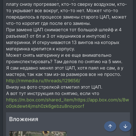
плату снизу прогревает, кто-то сверху воздухом, кто-
то укрывает все вокруг, кто-то нет. Может что-то
повредилось в процессе замены старого ЦАП, может
что-то коротит где после его замены.
При замене ЦАП снимается тот большой шлейф и 4
разъема(1 от бп и 3 от наушников и инпутов) с
материнки. И откручиваются 13 винтов на которых
материнка крепится к корпусу.
Может снять материнку и ее еще внимательно
проинспектировать? Там делов по снятию на 5 мин.
Я сам недавно менял этот ЦАП, хотя паял не сам, а у
мастера, так как там из-за размеров все не просто.
http://rmmedia.ru/threads/129656/
Внизу на фото стрелкой отметил этот ЦАП.
А вот тут инструкция по снятию, если что
https://m.box.com/shared_item/https://app.box.com/s/8w
o0okdewt4jmsh0zk6gebzu8noyoorf
Вложения