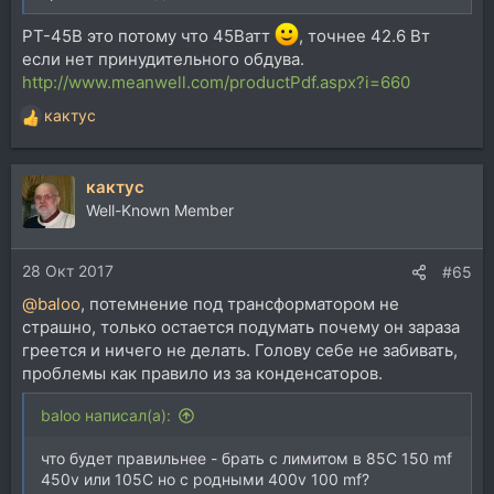
РТ-45В это потому что 45Ватт
, точнее 42.6 Вт
если нет принудительного обдува.
http://www.meanwell.com/productPdf.aspx?i=660
кактус
Р
е
а
кактус
к
ц
Well-Known Member
и
и
28 Окт 2017
:
#65
@baloo
, потемнение под трансформатором не
страшно, только остается подумать почему он зараза
греется и ничего не делать. Голову себе не забивать,
проблемы как правило из за конденсаторов.
baloo написал(а):
что будет правильнее - брать с лимитом в 85С 150 mf
450v или 105С но с родными 400v 100 mf?