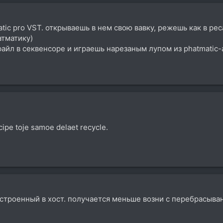
atic pro VST. открываешь в нем свою вавку, режешь как в р
атматику)
айл в секвенсоре и играешь нарезаным лупом из phatmatic-
cipe toje samoe delaet recycle.
, встроенный в хост. получается меньше возни с перебрасыв