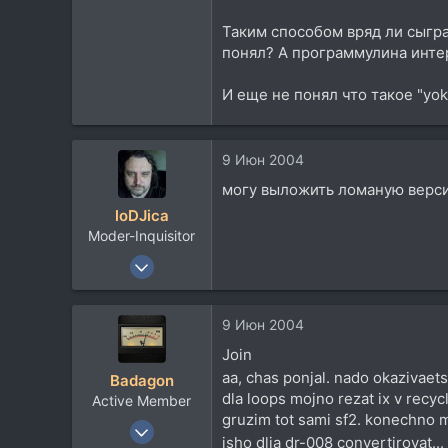
752
1
Таким способом вряд ли сыгра
понял? А программулина инте
0
54
И еще не понял что такое "yok
Екатеринбург
www.vjoin.nm.ru
9 Июн 2004
могу выложить ломаную верси
loDJica
Moder-Inquisitor
16 Янв 2003
5.055
913
9 Июн 2004
113
Join
51
aa, chas ponjal. nado okazivaetsa
Badagon
Москва
dla loops mojno rezat ix v recyc
Active Member
www.adapter.su
gruzim tot sami sf2. konechno m
13 Ноя 2003
isho dlja dr-008 convertirovat...