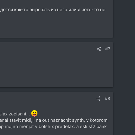
ется как-то вырезать из него или я чего-то не
#7
#8
alax zapisani...
nal stavit midi, i na out naznachit synth, v kotorom
 mojno menjat v bolshix predelax. a esli sf2 bank