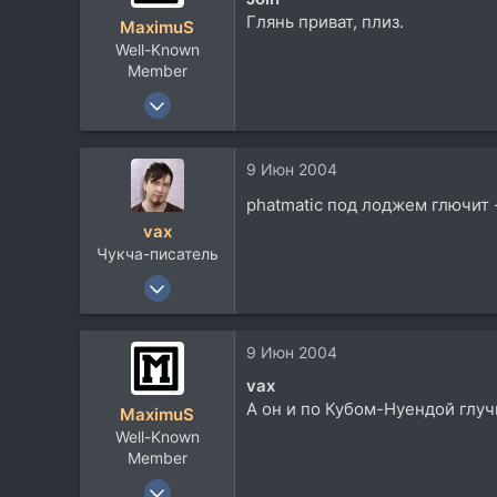
Ukraine,eL.Vi.I.Vi
Глянь приват, плиз.
MaximuS
Well-Known
Member
19 Фев 2003
3.263
341
9 Июн 2004
83
phatmatic под лоджем глючит - 
50
vax
Чукча-писатель
13 Ноя 2002
7.397
4.600
9 Июн 2004
113
vax
47
А он и по Кубом-Нуендой глучи
MaximuS
Kiev/UA
Well-Known
www.andivaxmastering.com
Member
19 Фев 2003