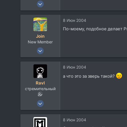
5 Апр 2004
3.801
590
8 Июн 2004
113
По-моему, подобное делает P
54
Join
Киев
New Member
comstroller.narod.ru
6 Авг 2003
752
1
8 Июн 2004
0
а что это за зверь такой?
54
Ravl
Екатеринбург
стремительный
www.vjoin.nm.ru
5 Апр 2004
3.801
590
8 Июн 2004
113