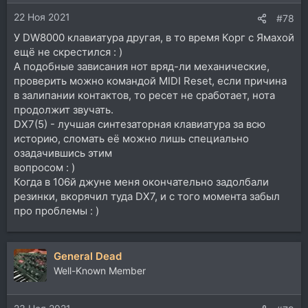
и
22 Ноя 2021
:
#78
У DW8000 клавиатура другая, в то время Корг с Ямахой
ещё не скрестился : )
А подобные зависания нот вряд-ли механические,
проверить можно командой MIDI Reset, если причина
в залипании контактов, то ресет не сработает, нота
продолжит звучать.
DX7(5) - лучшая синтезаторная клавиатура за всю
историю, сломать её можно лишь специально
озадачившись этим
вопросом : )
Когда в 106й джуне меня окончательно задолбали
резинки, вкорячил туда DX7, и с того момента забыл
про проблемы : )
General Dead
Well-Known Member