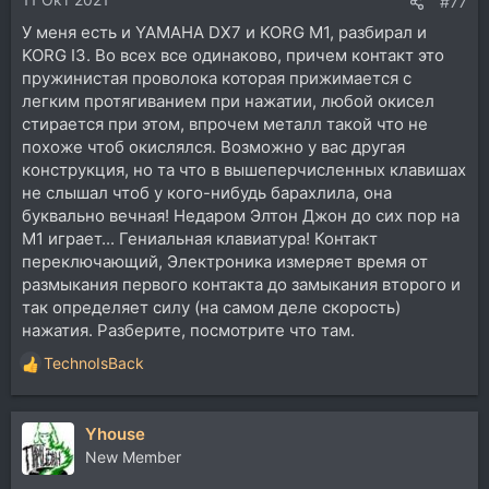
#77
У меня есть и YAMAHA DX7 и KORG M1, разбирал и
KORG I3. Во всех все одинаково, причем контакт это
пружинистая проволока которая прижимается с
легким протягиванием при нажатии, любой окисел
стирается при этом, впрочем металл такой что не
похоже чтоб окислялся. Возможно у вас другая
конструкция, но та что в вышеперчисленных клавишах
не слышал чтоб у кого-нибудь барахлила, она
буквально вечная! Недаром Элтон Джон до сих пор на
М1 играет... Гениальная клавиатура! Контакт
переключающий, Электроника измеряет время от
размыкания первого контакта до замыкания второго и
так определяет силу (на самом деле скорость)
нажатия. Разберите, посмотрите что там.
TechnoIsBack
Р
е
а
Yhouse
к
ц
New Member
и