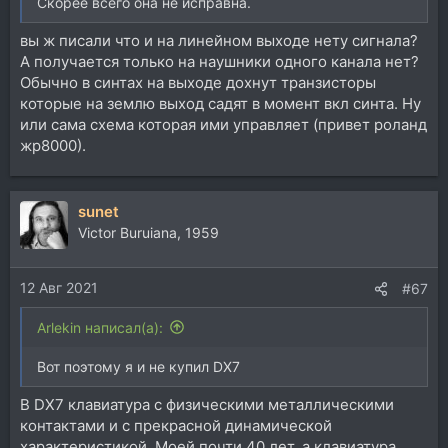
Скорее всего она не исправна.
вы ж писали что и на линейном выходе нету сигнала?
А получается только на наушники одного канала нет?
Обычно в синтах на выходе дохнут транзисторы
которые на землю выход садят в момент вкл синта. Ну
или сама схема которая ими управляет (привет роланд
жр8000).
sunet
Victor Buruiana, 1959
12 Авг 2021
#67
Arlekin написал(а):
Вот поэтому я и не купил DX7
В DX7 клавиатура с физическими металлическими
контактами и с прекрасной динамической
характеристикой. Моей почти 40 лет, а клавиатура