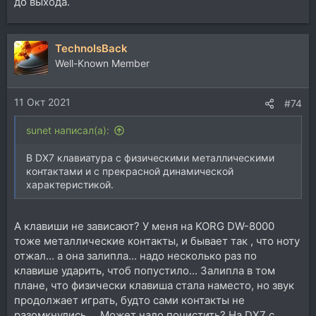
до выхода.
TechnoIsBack
Well-Known Member
11 Окт 2021
#74
sunet написал(а):
В DX7 клавиатура с физическими металлическими
контактами и с прекрасной динамической
характеристикой.
А клавиши не зависают? У меня на KORG DW-8000
тоже металлические контакты, и бывает так , что ноту
отжал... а она залипла... надо несколько раз по
клавише ударить, чтоб попустило... Залипла в том
плане, что физически клавиша стала наместо, но звук
продолжает играть, будто сами контакты не
разомкнулись.... Может надо почистить? На DX7 с