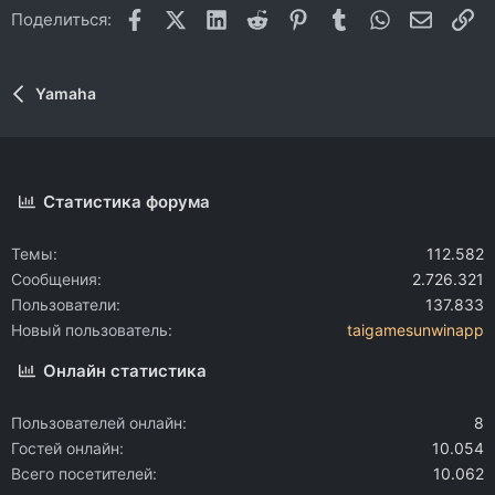
Facebook
X (Twitter)
LinkedIn
Reddit
Pinterest
Tumblr
WhatsApp
Электр
Сс
Поделиться:
Yamaha
Статистика форума
Темы
112.582
Сообщения
2.726.321
Пользователи
137.833
Новый пользователь
taigamesunwinapp
Онлайн статистика
Пользователей онлайн
8
Гостей онлайн
10.054
Всего посетителей
10.062