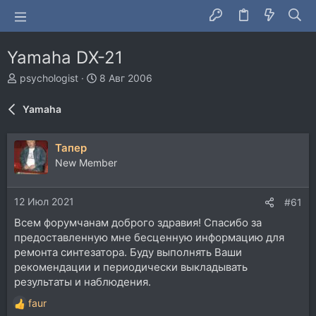
Yamaha DX-21
А
Д
psychologist
8 Авг 2006
в
а
т
т
Yamaha
о
а
р
н
т
а
Тапер
е
ч
New Member
м
а
ы
л
а
12 Июл 2021
#61
Всем форумчанам доброго здравия! Спасибо за
предоставленную мне бесценную информацию для
ремонта синтезатора. Буду выполнять Ваши
рекомендации и периодически выкладывать
результаты и наблюдения.
faur
Р