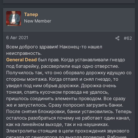
е
а
Тапер
к
ц
New Member
и
и
6 Авг 2021
:
#62
Всем доброго здравия! Наконец-то нашел
неисправность.
General Dead
был прав. Когда устанавливали гнездо
под батарейку, рассверлили еще одно отверстие.
Получилось так, что оно оборвало дорожку идущую со
стороны монтажа. Когда отпаял и снял гнездо, то
увидел под ним обрыв дорожки. Дорожка очень
тонкая, спаять кусочком провода не удалось,
пришлось соединить элементы проводом. Все сразу
же и запустилось. Сразу попросил загрузить банки.
После снятия блокировки, банки установились. Теперь
осталось разобраться почему не работает один канал,
как на линейном выходе, так и на наушниках.
Электролиты стоящие в цепи прохождения звукового
сигнала от генератора до выхода проверил. Рабочие.