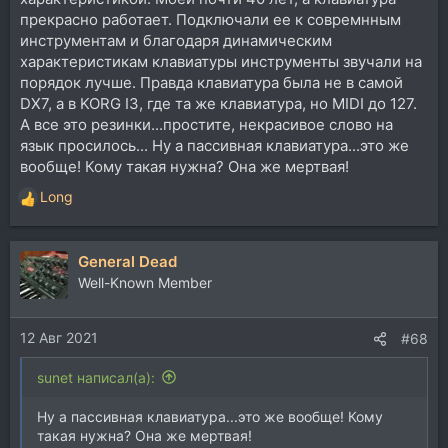
прекрасно работает. Подключали ее к совремнным
инструментам и благодаря динамическим
характеристикам клавиатуры инструменты звучали на
порядок лучше. Правда клавиатура была не в самой
DX7, а в KORG I3, где та же клавиатура, но MIDI до 127.
А все это резинки...простите, некрасивое слово на
язык просилось... Ну а пассивная клавиатура...это же
вообще! Кому такая нужна? Она же мертвая!
Long
Р
е
а
General Dead
к
ц
Well-Known Member
и
и
12 Авг 2021
:
#68
sunet написал(а):
Ну а пассивная клавиатура...это же вообще! Кому
такая нужна? Она же мертвая!