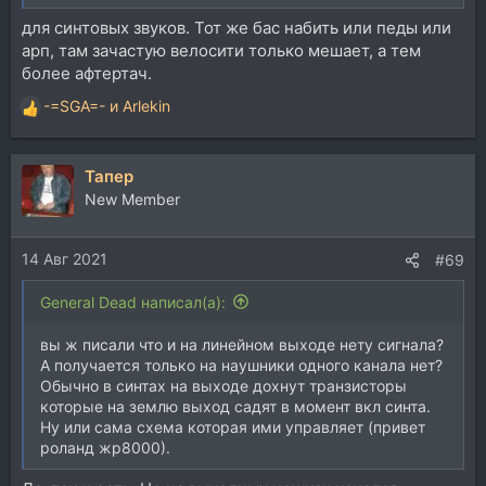
для синтовых звуков. Тот же бас набить или педы или
арп, там зачастую велосити только мешает, а тем
более афтертач.
-=SGA=-
и
Arlekin
Р
е
а
Тапер
к
ц
New Member
и
и
14 Авг 2021
:
#69
General Dead написал(а):
вы ж писали что и на линейном выходе нету сигнала?
А получается только на наушники одного канала нет?
Обычно в синтах на выходе дохнут транзисторы
которые на землю выход садят в момент вкл синта.
Ну или сама схема которая ими управляет (привет
роланд жр8000).