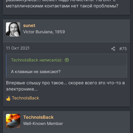
металлическими контактами нет такой проблемы?
sunet
Victor Buruiana, 1959
11 Окт 2021
#75
TechnoIsBack написал(а):
А клавиши не зависают?
Впервые слышу про такое... скорее всего это что-то в
электронике...
TechnoIsBack
Р
е
а
TechnoIsBack
к
ц
Well-Known Member
и