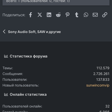
Всего: 1 (пользователей: 0, гостей: 1)
Facebook
X (Twitter)
LinkedIn
Reddit
Pinterest
Tumblr
WhatsApp
Электр
Сс
Поделиться:
Sony Audio Soft, SAW и другие
Статистика форума
Темы
112.579
Сообщения
2.726.261
Пользователи
137.833
Новый пользователь
sunwincomvip
Онлайн статистика
Пользователей онлайн
32
Гостей онлайн
6.966