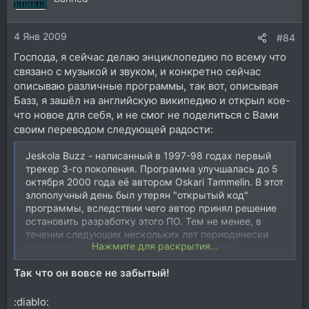
4 Янв 2009
#84
Господа, я сейчас делаю энциклопедию по всему что
связано с музыкой и звуком, и конкретно сейчас
описываю различные программы, так вот, описывая
Базз, я зашёл на английскую википедию и открыл кое-
что новое для себя, и не смог не поделиться с Вами
своим переводом следующей радости:
Jeskola Buzz - написанный в 1997-98 годах первый
трекер 3-го поколения. Программа улучшалась до 5
октября 2000 года её автором Oskari Tammelin. В этот
злополучный день был утерян "открытый код"
программы, вследствии чего автор принял решение
остановить разработку этого ПО. Тем не менее, в
течении следующих нескольких лет периодически
Нажмите для раскрытия...
появлялись обновления для этой программы
(благодаря специальным плагинам, позволяющим
Так что он вовсе не забытый!
грабить и добавлять часть кода). В июне 2008-го года
автором было принято решение о возобновлении
разработки этого ПО, что является очень хорошей
:diablo: