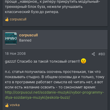
проще _наверное_ к риперу прикрутить модульный-
треккерный блок бузз, нежели улучшазить
классический бузз до рипера.
corpuscull
Р
е
а
corpuscull
к
ц
Banned
и
и
18 Ноя 2008
:
#80
gazzz! Спасибо за такой толковый ответ!!
п.с. статья получилась ооочень простенькая, так что
показывать стыдно. В общем основы да и только, тому
кто в программе работает смысла её читать нет, а вот
если есть желание освоить - то сэкономит время:
http://corpuscul.net/sozdanie-muzyki/vybor-programmy-
dlya-sozdaniya-muzyki/jeskola-buzz/
vovka
Р