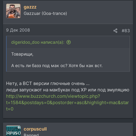
gazzz
Gazzuar (Goa-trance)
9 Дек 2008
#83
digeridoo_doo написал(а):
Товарищи,
А есть ли базз под мак ос? Хотя бы как вст.
Нету, а ВСТ версии глючные очень ...
люди запускают на макбуках под ХР или под эмуляцию
http://www.buzzchurch.com/viewtopic.php?
t=1584&postdays=0&postorder=asc&highlight=mac&star
t=0
corpuscull
Banned