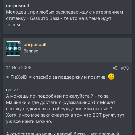
corpuscull
Молодец , при любых раскладах жду с нетерпением
статейку - Базз это Базз - те кто не в теме идут
лесом...
corpuscull
Banned
14 Ноя 2008
#78
=]FleXoiD[= спасибо за поддержку и позитив!
gazzz
А можешь по-подробней пожалуйста ? Что за
Машинки и где достать ? (буззмашинс ?) ? Может
ссылку подкинешь на обсуждение или статью ?
Хотя, имхо моё заключается в том что ВСТ рулят, тут
уж всё найти можно.
А относительно новых версий бузза... это сложный