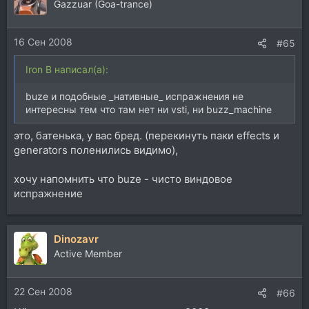
Gazzuar (Goa-trance)
16 Сен 2008
#65
Iron B написал(а):
buze и подобные _нативные_ испражнения не
интересны тем что там нет ни vsti, ни buzz_machine
это, батенька, у вас бред. (перекинуть паки effects и
generators поленились видимо),
хочу напомнить что buze - чисто виндовое
испражнение
Dinozavr
Active Member
22 Сен 2008
#66