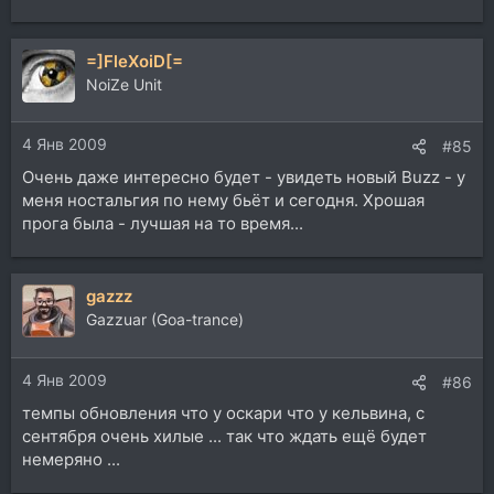
новостью учитывая необычность и даже
уникальность этой программы.
=]FleXoiD[=
NoiZe Unit
4 Янв 2009
#85
Очень даже интересно будет - увидеть новый Buzz - у
меня ностальгия по нему бьёт и сегодня. Хрошая
прога была - лучшая на то время...
gazzz
Gazzuar (Goa-trance)
4 Янв 2009
#86
темпы обновления что у оскари что у кельвина, с
сентября очень хилые ... так что ждать ещё будет
немеряно ...