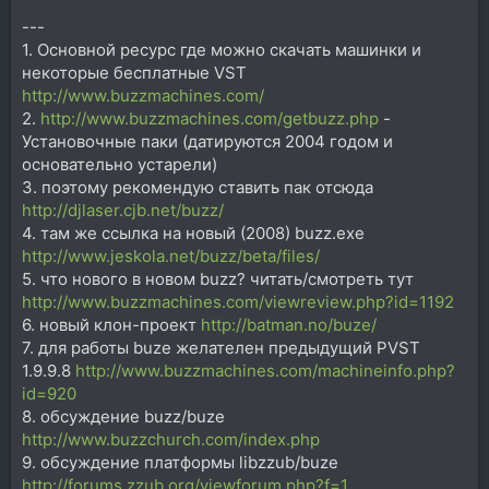
---
1. Основной ресурс где можно скачать машинки и
некоторые бесплатные VST
http://www.buzzmachines.com/
2.
http://www.buzzmachines.com/getbuzz.php
-
Установочные паки (датируются 2004 годом и
основательно устарели)
3. поэтому рекомендую ставить пак отсюда
http://djlaser.cjb.net/buzz/
4. там же ссылка на новый (2008) buzz.exe
http://www.jeskola.net/buzz/beta/files/
5. что нового в новом buzz? читать/смотреть тут
http://www.buzzmachines.com/viewreview.php?id=1192
6. новый клон-проект
http://batman.no/buze/
7. для работы buze желателен предыдущий PVST
1.9.9.8
http://www.buzzmachines.com/machineinfo.php?
id=920
8. обсуждение buzz/buze
http://www.buzzchurch.com/index.php
9. обсуждение платформы libzzub/buze
http://forums.zzub.org/viewforum.php?f=1