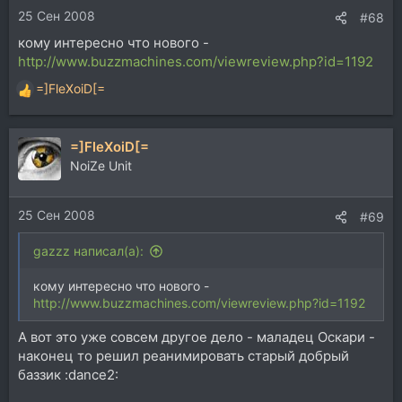
25 Сен 2008
#68
кому интересно что нового -
http://www.buzzmachines.com/viewreview.php?id=1192
=]FleXoiD[=
Р
е
а
=]FleXoiD[=
к
ц
NoiZe Unit
и
и
25 Сен 2008
:
#69
gazzz написал(а):
кому интересно что нового -
http://www.buzzmachines.com/viewreview.php?id=1192
А вот это уже совсем другое дело - маладец Оскари -
наконец то решил реанимировать старый добрый
баззик :dance2: