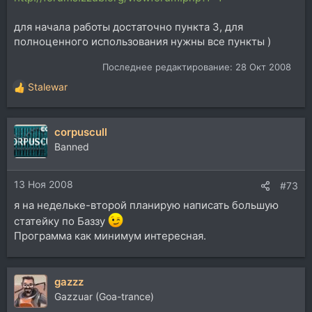
для начала работы достаточно пункта 3, для
полноценного использования нужны все пункты )
Последнее редактирование:
28 Окт 2008
Stalewar
Р
е
а
corpuscull
к
ц
Banned
и
и
13 Ноя 2008
:
#73
я на недельке-второй планирую написать большую
статейку по Баззу
Программа как минимум интересная.
gazzz
Gazzuar (Goa-trance)