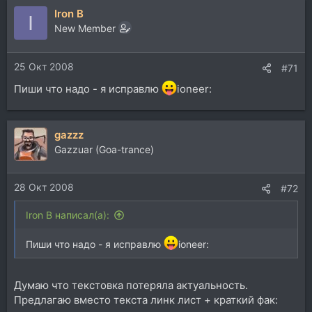
б) все параметры (кроме ноты и триггера) в
Iron B
I
16разрядном HEX режиме, что на самом деле удобно
New Member
и преодолимо.
в) для новичков сложновата, но опять же вполне
преодолима
25 Окт 2008
#71
Если кто хочет -
Пиши что надо - я исправлю
ioneer:
http://avdl1064.oli.tudelft.nl/buzzmachine...ack_Feb200
4.exe
А если есть вопросы, достижения - давайте это
gazzz
обсудим, здесь.:umnik:
Gazzuar (Goa-trance)
Всем респект и удачного програмирования музыки
:super2:
28 Окт 2008
#72
Iron B написал(а):
Пиши что надо - я исправлю
ioneer:
Думаю что текстовка потеряла актуальность.
Предлагаю вместо текста линк лист + краткий фак: