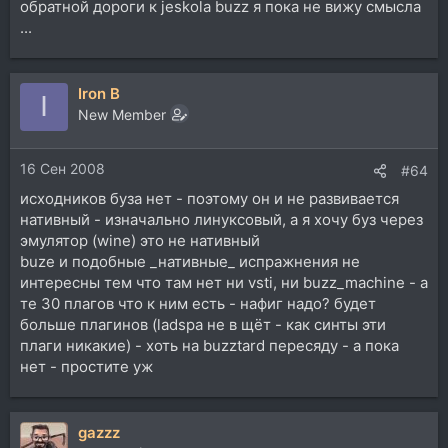
обратной дороги к jeskola buzz я пока не вижу смысла
...
Iron B
I
New Member
16 Сен 2008
#64
исходников буза нет - поэтому он и не развивается
нативный - изначально линуксовый, а я хочу буз через
эмулятор (wine) это не нативный
buze и подобные _нативные_ испражнения не
интересны тем что там нет ни vsti, ни buzz_machine - а
те 30 плагов что к ним есть - нафиг надо? будет
больше плагинов (ladspa не в щёт - как синты эти
плаги никакие) - хоть на buzztard пересяду - а пока
нет - простите уж
gazzz