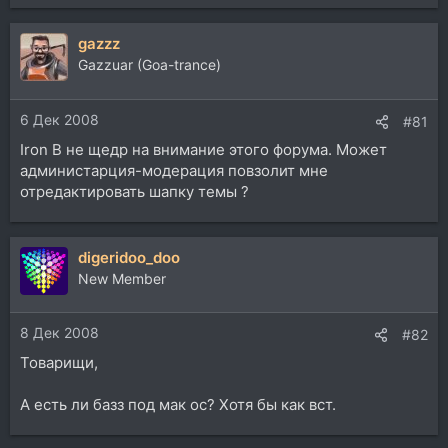
е
а
gazzz
к
ц
Gazzuar (Goa-trance)
и
и
6 Дек 2008
:
#81
Iron B не щедр на внимание этого форума. Может
администарция-модерация повзолит мне
отредактировать шапку темы ?
digeridoo_doo
New Member
8 Дек 2008
#82
Товарищи,
А есть ли базз под мак ос? Хотя бы как вст.