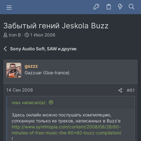
Забытый гений Jeskola Buzz
А
Д
Iron B
1 Июл 2006
в
а
т
т
Sony Audio Soft, SAW и другие
о
а
р
н
т
а
gazzz
е
ч
Gazzuar (Goa-trance)
м
а
ы
л
а
14 Сен 2008
#61
reax написал(а):
Здесь онлайн можно послушать компиляцию,
сотканную только из треков, написанных в Buzz'e
http://www.synthtopia.com/content/2008/08/28/60-
minutes-of-free-music-the-60x60-buzz-compilation/
!