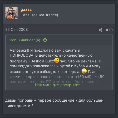
gazzz
Gazzuar (Goa-trance)
26 Сен 2008
#70
Iron B написал(а):
Человеки!! Я предлогаю вам скачать и
ПОПРОБОВАТЬ действительно качественную
програму - Jeskola Buzz
ray:. Это не реклама. Я
сам когдато пользовался Фрутой и Кубами и могу
сказать что уже забыл, как я это делал
Главные
фитчи : а) при скачке полного пакета (30 мб) - ~450
инструментов, доп. ПО и эффектов (даже синтез
Нажмите для раскрытия...
киков); б) Поначалу очень странный но
действительно интуитивный интерфейс (читать
мануалку АБЯЗАТИЛЬНО); в) загрузка машины
давай поправим первое сообщение - для большей
минимальная.
ликвидности ?
!качество звука - любое!
Проблемы и требования:
а) иногда слегка глючит