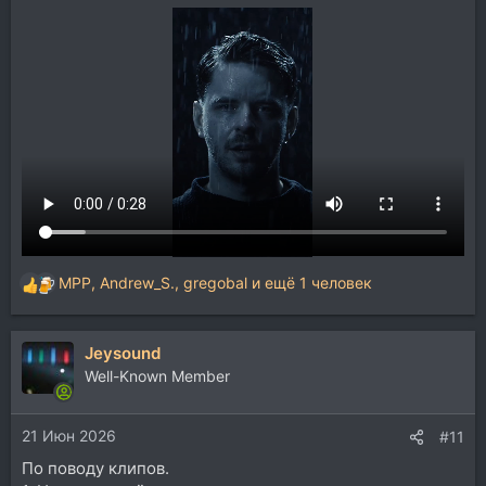
MPP
,
Andrew_S.
,
gregobal
и ещё 1 человек
Р
е
а
Jeysound
к
ц
Well-Known Member
и
и
21 Июн 2026
:
#11
По поводу клипов.