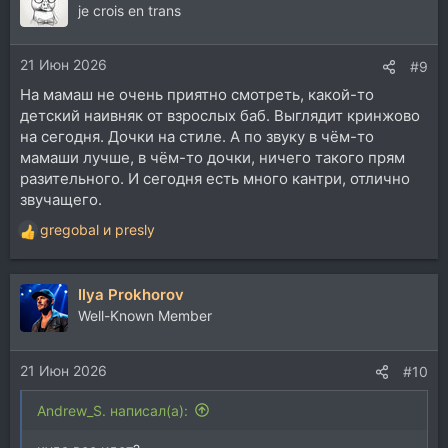
je crois en trans
21 Июн 2026
#9
На мамаш не очень приятно смотреть, какой-то
детский наивняк от взрослых баб. Выглядит кринжово
на сегодня. Дочки на стиле. А по звуку в чём-то
мамаши лучше, в чём-то дочки, ничего такого прям
разительного. И сегодня есть много кантри, отлично
звучащего.
gregobal
и
presly
Р
е
а
Ilya Prokhorov
к
ц
Well-Known Member
и
и
21 Июн 2026
:
#10
Andrew_S. написал(а):