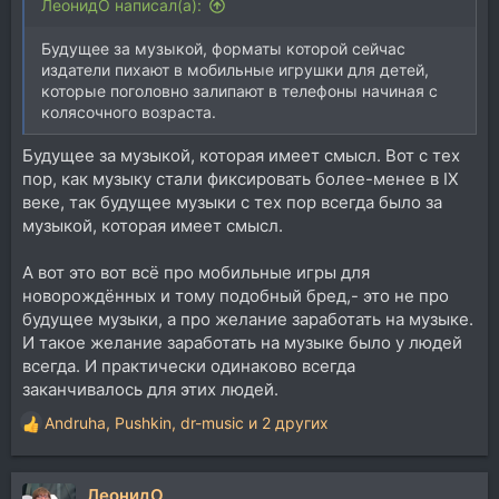
ЛеонидО написал(а):
Будущее за музыкой, форматы которой сейчас
издатели пихают в мобильные игрушки для детей,
которые поголовно залипают в телефоны начиная с
колясочного возраста.
Будущее за музыкой, которая имеет смысл. Вот с тех
пор, как музыку стали фиксировать более-менее в IX
веке, так будущее музыки с тех пор всегда было за
музыкой, которая имеет смысл.
А вот это вот всё про мобильные игры для
новорождённых и тому подобный бред,- это не про
будущее музыки, а про желание заработать на музыке.
И такое желание заработать на музыке было у людей
всегда. И практически одинаково всегда
заканчивалось для этих людей.
Andruha
,
Pushkin
,
dr-music
и 2 других
Р
е
а
ЛеонидО
к