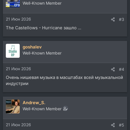
ц
Well-Known Member
и
и
21 Июн 2026
:
#3
The Castellows - Hurricane зашло ...
goshalev
Well-Known Member
21 Июн 2026
#4
Очень нишевая музыка в масштабах всей музыкальной
индустрии
Andrew_S.
Well-Known Member
21 Июн 2026
#5