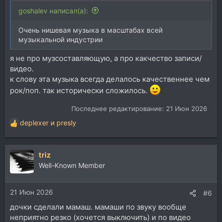
goshalev написал(а):
Очень нишевая музыка в масштабах всей
музыкальной индустрии
я не про музсоставляющую, а про какчество записи/
видео.
к слову эта музыка всегда делалось качественнее чем
рок/поп. так исторически сложилось.
Последнее редактирование:
21 Июн 2026
deplexer
и
presly
Р
е
а
triz
к
ц
Well-Known Member
и
и
21 Июн 2026
:
#6
дочки сделали мамаш. мамаши по звуку вообще
неприятно резко (хочется выключить) и по видео