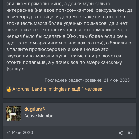
слишком прямолинейно, а дочки музыкально
интереснее (качевое поп-рок-кантри), сексуальнее, да
и видеоряд в поряде. и дело мне кажется даже не в
эпохе (есть масса более удачных примеров, да и нет
ничего сверх-технологичного во втором клипе, чего
нельзя было бы сделать в 00-х, тем более если речь
идет о таком архаичном стиле как кантри), а банально
в таланте продюссеров ну и конечно все это
вкусовщина. мамаши лупят прямо в лицо, хочется
отойти подальше, а у дочек все по американскому
фэншую
Последнее редактирование:
21 Июн 2026
Andruha
,
Landre
,
mitinglas
и ещё 1 человек
Р
е
а
dugdum®
к
ц
Active Member
и
и
21 Июн 2026
:
#7