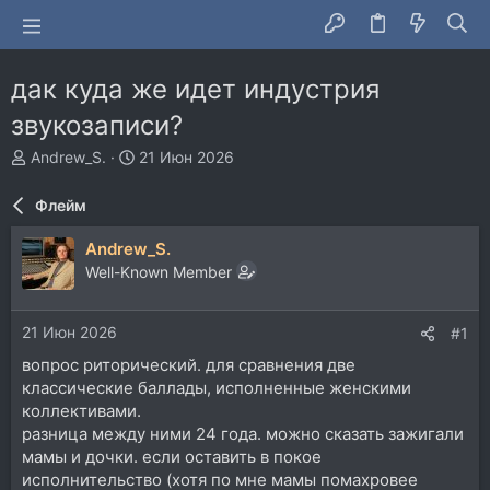
дак куда же идет индустрия
звукозаписи?
А
Д
Andrew_S.
21 Июн 2026
в
а
т
т
Флейм
о
а
р
н
Andrew_S.
т
а
Well-Known Member
е
ч
м
а
ы
л
21 Июн 2026
#1
а
вопрос риторический. для сравнения две
классические баллады, исполненные женскими
коллективами.
разница между ними 24 года. можно сказать зажигали
мамы и дочки. если оставить в покое
исполнительство (хотя по мне мамы помахровее