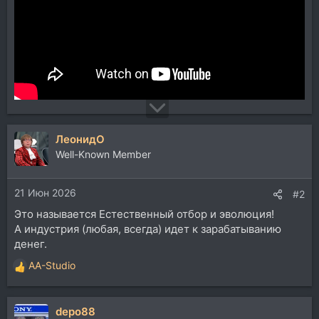
ЛеонидО
Well-Known Member
21 Июн 2026
#2
Это называется Естественный отбор и эволюция!
А индустрия (любая, всегда) идет к зарабатыванию
денег.
AA-Studio
Р
е
а
depo88
к