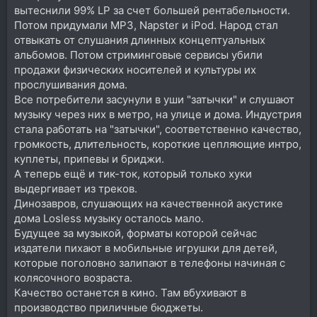
вытеснили 99% LP за счет большей рентабельности.
Потом придумали MP3, Napster и iPod. Народ стал
отвыкать от слушания длинных концептуальных
альбомов. Потом стриминговые сервисы убили
продажи физических носителей и культуры их
прослушивания дома.
Все потребители засунули в уши "затычки" и слушают
музыку через них в метро, на улице и дома. Индустрия
стала работать на "затычки", соответственно качество,
громкость, длительность, короткие цепляющие интро,
куплеты, припевы и бриджи.
А теперь ещё и тик-ток, который только хуки
выдергивает из треков.
Динозавров, слушающих на качественной акустике
дома Losless музыку осталось мало.
Будущее за музыкой, форматы которой сейчас
издатели пихают в мобильные игрушки для детей,
которые поголовно залипают в телефоны начиная с
колясочного возраста.
Качество останется в кино. Там вбухивают в
производство приличные бюджеты.