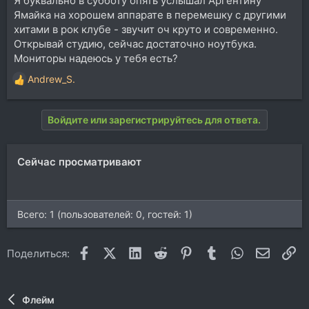
Я буквально в субботу опять услышал Аргентину
Ямайка на хорошем аппарате в перемешку с другими
хитами в рок клубе - звучит оч круто и современно.
Открывай студию, сейчас достаточно ноутбука.
Мониторы надеюсь у тебя есть?
Andrew_S.
Р
е
а
Войдите или зарегистрируйтесь для ответа.
к
ц
и
Сейчас просматривают
и
:
Всего: 1 (пользователей: 0, гостей: 1)
Facebook
X (Twitter)
LinkedIn
Reddit
Pinterest
Tumblr
WhatsApp
Электр
Сс
Поделиться:
Флейм