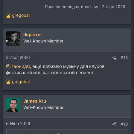
Последнее редактирование:
2 Июл 2026
gregobal
Р
е
а
deplexer
к
ц
Well-Known Member
и
и
2 Июл 2026
:
#15
@ЛеонидО
, ещё добавлю музыку для клубов,
фестивалей итд, как отдельный сегмент
gregobal
Р
е
а
James Kru
к
ц
Well-Known Member
и
и
6 Июл 2026
:
#16