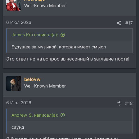
ц
Well-Known Member
и
и
6 Июл 2026
:
#17
James Kru написал(а):
Будущее за музыкой, которая имеет смысл
Это ответ не на вопрос вынесенный в заглавие поста!
belovw
Well-Known Member
6 Июл 2026
#18
Andrew_S. написал(а):
саунд