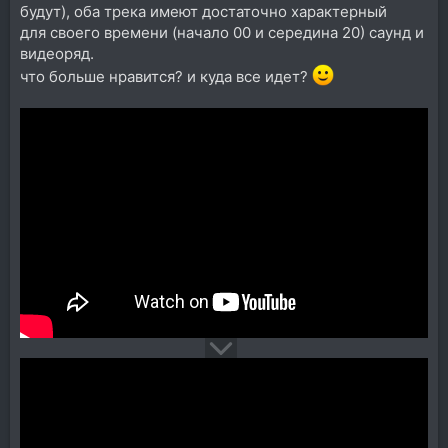
будут), оба трека имеют достаточно характерный
для своего времени (начало 00 и середина 20) саунд и
видеоряд.
что больше нравится? и куда все идет?