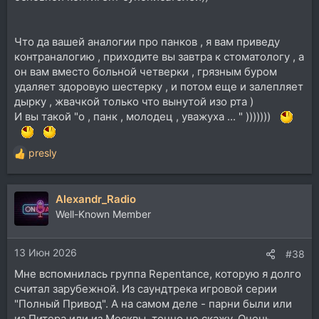
Что да вашей аналогии про панков , я вам приведу
контраналогию , приходите вы завтра к стоматологу , а
он вам вместо больной четверки , грязным буром
удаляет здоровую шестерку , и потом еще и залепляет
дырку , жвачкой только что вынутой изо рта )
И вы такой "о , панк , молодец , уважуха ... " )))))))
presly
Р
е
а
Alexandr_Radio
к
ц
Well-Known Member
и
и
13 Июн 2026
:
#38
Мне вспомнилась группа Repentance, которую я долго
считал зарубежной. Из саундтрека игровой серии
"Полный Привод". А на самом деле - парни были или
из Питера или из Москвы, точно не скажу. Очень