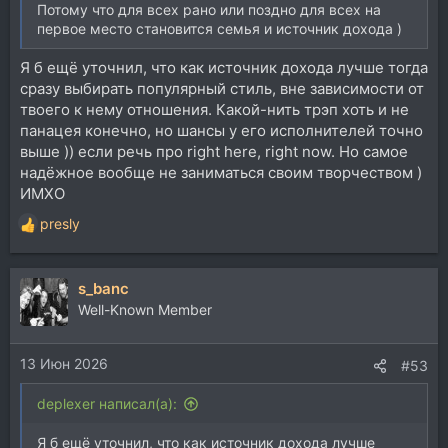
Потому что для всех рано или поздно для всех на
первое место становится семья и источник дохода )
Я б ещё уточнил, что как источник дохода лучше тогда
сразу выбирать популярный стиль, вне зависимости от
твоего к нему отношения. Какой-нить трэп хоть и не
панацея конечно, но шансы у его исполнителей точно
выше )) если речь про right here, right now. Но самое
надёжное вообще не заниматься своим творчеством )
ИМХО
presly
Р
е
а
s_banc
к
ц
Well-Known Member
и
и
13 Июн 2026
:
#53
deplexer написал(а):
Я б ещё уточнил, что как источник дохода лучше