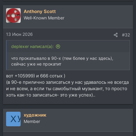
а
Anthony Scott
к
ц
Well-Known Member
и
и
13 Июн 2026
:
#32
deplexer написал(а):
что прокатывало в 90-х (тем более у нас здесь),
сейчас уже не прокатит
вот +105999) и 666 сотых )
(в 90-е прилично записаться у нас удавалось не всегда
и не всем, а если ты самобытный музыкант, то просто
хоть как-то записаться- это уже успех)..
художник
Member