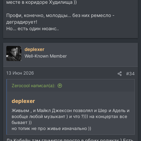
месте в коридоре Худилища ))
Профи, конечно, молодцы... без них ремесло -
деградирует!
Но... есть один нюанс..
deplexer
Well-Known Member
13 Июн 2026
#34
Zerocool написал(а):
deplexer
Живьем , и Майкл Джексон позволял и Шер и Адель и
вообще любой музыкант ) и что ?))) на концертах все
бывает ))
но топик не про живье изначально ))
Да Кобейн там глумится просто в обоих роликах ) Есть