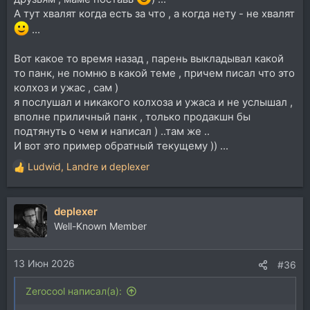
А тут хвалят когда есть за что , а когда нету - не хвалят
...
Вот какое то время назад , парень выкладывал какой
то панк, не помню в какой теме , причем писал что это
колхоз и ужас , сам )
я послушал и никакого колхоза и ужаса и не услышал ,
вполне приличный панк , только продакшн бы
подтянуть о чем и написал ) ..там же ..
И вот это пример обратный текущему )) ...
Ludwid
,
Landre
и
deplexer
Р
е
а
deplexer
к
ц
Well-Known Member
и
и
13 Июн 2026
:
#36
Zerocool написал(а):