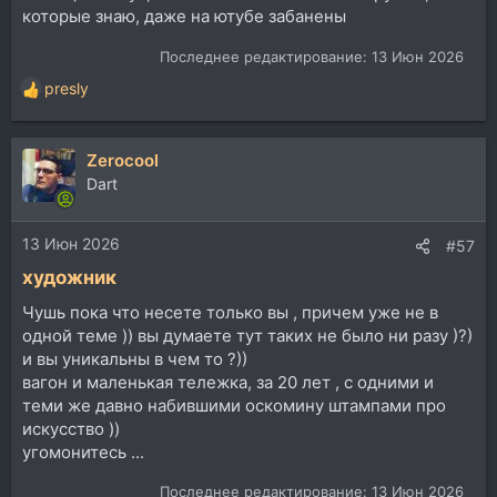
которые знаю, даже на ютубе забанены
Последнее редактирование:
13 Июн 2026
presly
Р
е
а
Zerocool
к
ц
Dart
и
и
13 Июн 2026
:
#57
художник
Чушь пока что несете только вы , причем уже не в
одной теме )) вы думаете тут таких не было ни разу )?)
и вы уникальны в чем то ?))
вагон и маленькая тележка, за 20 лет , с одними и
теми же давно набившими оскомину штампами про
искусство ))
угомонитесь ...
Последнее редактирование:
13 Июн 2026