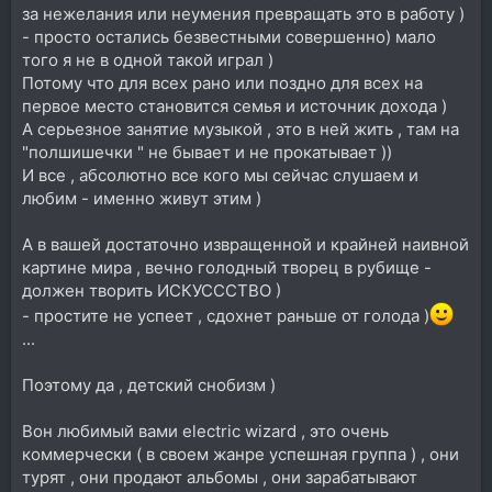
за нежелания или неумения превращать это в работу )
- просто остались безвестными совершенно) мало
того я не в одной такой играл )
Потому что для всех рано или поздно для всех на
первое место становится семья и источник дохода )
А серьезное занятие музыкой , это в ней жить , там на
"полшишечки " не бывает и не прокатывает ))
И все , абсолютно все кого мы сейчас слушаем и
любим - именно живут этим )
А в вашей достаточно извращенной и крайней наивной
картине мира , вечно голодный творец в рубище -
должен творить ИСКУСССТВО )
- простите не успеет , сдохнет раньше от голода )
...
Поэтому да , детский снобизм )
Вон любимый вами electric wizard , это очень
коммерчески ( в своем жанре успешная группа ) , они
турят , они продают альбомы , они зарабатывают