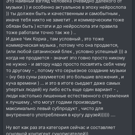
Это наивный взгляд человека очевидно далекого от
музыки ) ) и особенно актуальное в эпоху нейрослопа
)) ты должен быть и качественным и самобытным ,
иначе тебя никто не заметит . и коммерческим тоже
обязан быть ) кстати и до нейрослопа эти правила
тоже работали точно так же ) ..
И даже Чик Кориа , там условный , это тоже
коммерческая музыка , потому что она продается,
(или любой сатанинский блек , условно успешный ))) а
когда не продается - значит это говно просто никому
не нужно - и автору надо просто посвятить себя чему
то другому - , потому что серьезное создание музыки
- (ну без суны разумеется) это большие вложения , и
куча времени ) ... и это в итоге сьедает даже самых
упертых людей) ну либо есть еще один вариант - ,
люди настолько лишенные естественного стремления
к лучшему , что могут годами производить
максимально левый субпродукт , чисто для
внутреннего употребления в кругу друзей)))))) ....
Ну вот как раз эта категория сейчас и составляет
основной контигент сунописателей))