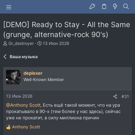
[DEMO] Ready to Stay - All the Same
(grunge, alternative-rock 90's)
А
Д
Gr_destroyer
13 Июн 2026
в
а
т
т
Ваша музыка
о
а
р
н
т
а
deplexer
е
ч
Well-Known Member
м
а
ы
л
а
13 Июн 2026
#31
@Anthony Scott
, Есть ещё такой момент, что на ура
прокатывало в 90-х (тем более у нас здесь), сейчас
уже не прокатит, в силу миллиона причин
Anthony Scott
Р
е