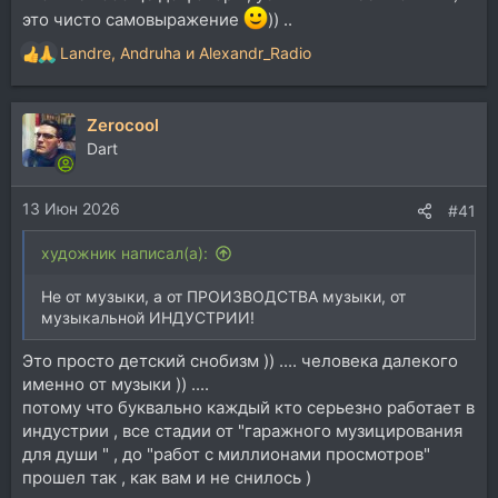
это чисто самовыражение
)) ..
Landre
,
Andruha
и
Alexandr_Radio
Р
е
а
Zerocool
к
ц
Dart
и
и
13 Июн 2026
:
#41
художник написал(а):
Не от музыки, а от ПРОИЗВОДСТВА музыки, от
музыкальной ИНДУСТРИИ!
Это просто детский снобизм )) .... человека далекого
именно от музыки )) ....
потому что буквально каждый кто серьезно работает в
индустрии , все стадии от "гаражного музицирования
для души " , до "работ с миллионами просмотров"
прошел так , как вам и не снилось )