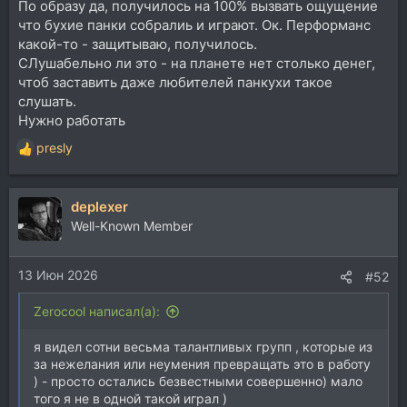
По образу да, получилось на 100% вызвать ощущение
что бухие панки собралиь и играют. Ок. Перформанс
какой-то - защитываю, получилось.
СЛушабельно ли это - на планете нет столько денег,
чтоб заставить даже любителей панкухи такое
слушать.
Нужно работать
presly
Р
е
а
deplexer
к
ц
Well-Known Member
и
и
13 Июн 2026
:
#52
Zerocool написал(а):
я видел сотни весьма талантливых групп , которые из
за нежелания или неумения превращать это в работу
) - просто остались безвестными совершенно) мало
того я не в одной такой играл )