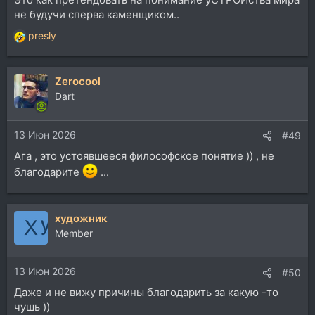
не будучи сперва каменщиком..
presly
Р
е
а
Zerocool
к
ц
Dart
и
и
13 Июн 2026
:
#49
Ага , это устоявшееся философское понятие )) , не
благодарите
...
художник
Member
13 Июн 2026
#50
Даже и не вижу причины благодарить за какую -то
чушь ))