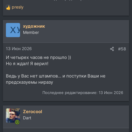
presly
Р
е
а
художник
к
ц
Member
и
и
13 Июн 2026
:
#58
И четырех часов не прошло ))
Но я ждал! Я верил!
Ведь у Вас нет штампов... и поступки Ваши не
предсказуемы ниразу
Последнее редактирование:
13 Июн 2026
Zerocool
Dart