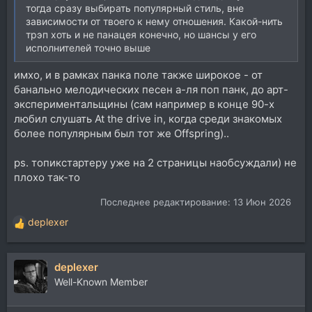
тогда сразу выбирать популярный стиль, вне
зависимости от твоего к нему отношения. Какой-нить
трэп хоть и не панацея конечно, но шансы у его
исполнителей точно выше
имхо, и в рамках панка поле также широкое - от
банально мелодических песен а-ля поп панк, до арт-
экспериментальщины (сам например в конце 90-х
любил слушать At the drive in, когда среди знакомых
более популярным был тот же Offspring)..
ps. топикстартеру уже на 2 страницы наобсуждали) не
плохо так-то
Последнее редактирование:
13 Июн 2026
deplexer
Р
е
а
deplexer
к
ц
Well-Known Member
и
и