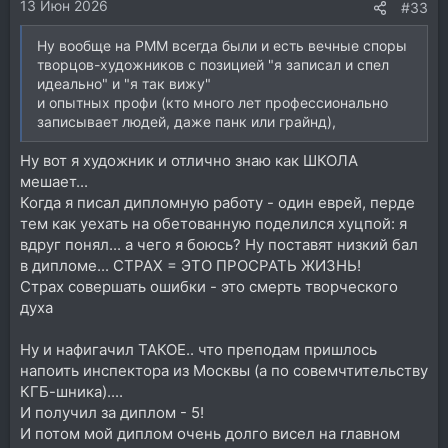
13 Июн 2026
#33
Ну вообще на РММ всегда были и есть вечные споры
творцов-художников с позицией "я записал и спел
идеально" и "я так вижу"
и опытных профи (кто много лет профессионально
записывает людей, даже панк или грайнд),
Ну вот я художник и отлично знаю как ШКОЛА
мешает...
Когда я писал дипломную работу - один еврей, перде
тем как уехать на обетованную поделился хуцпой: я
вдруг понял... а чего я боюсь? Ну поставят низкий бал
в дипломе... СТРАХ = ЭТО ПРОСРАТЬ ЖИЗНЬ!
Страх совершать ошибки - это смерть творческого
духа
Ну и нафигачил ТАКОЕ.. что преподам пришлось
напоить инспектора из Москвы (а по совемчтительству
КГБ-шника)....
И получил за диплом - 5!
И потом мой диплом очень долго висел на главном