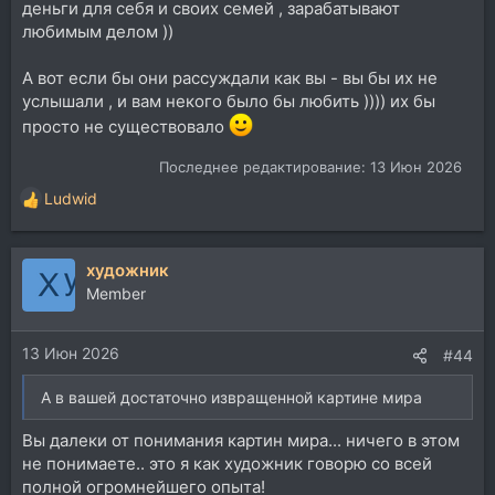
деньги для себя и своих семей , зарабатывают
любимым делом ))
А вот если бы они рассуждали как вы - вы бы их не
услышали , и вам некого было бы любить )))) их бы
просто не существовало
Последнее редактирование:
13 Июн 2026
Ludwid
Р
е
а
художник
к
ц
Member
и
и
13 Июн 2026
:
#44
А в вашей достаточно извращенной картине мира
Вы далеки от понимания картин мира... ничего в этом
не понимаете.. это я как художник говорю со всей
полной огромнейшего опыта!