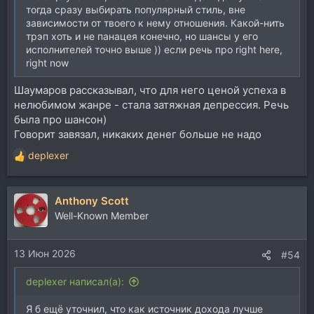
тогда сразу выбирать популярный стиль, вне
зависимости от твоего к нему отношения. Какой-нить
трэп хоть и не панацея конечно, но шансы у его
исполнителей точно выше )) если речь про right here,
right now
Шаумаров рассказывал, что для него ценой успеха в
нелюбимом жанре - стала затяжная депрессия. Речь
была про шансон)
Говорит завязал, никаких денег больше не надо
deplexer
Р
е
а
Anthony Scott
к
ц
Well-Known Member
и
и
13 Июн 2026
:
#54
deplexer написал(а):
Я б ещё уточнил, что как источник дохода лучше