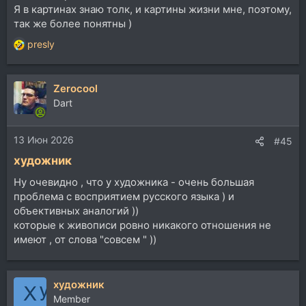
Я в картинах знаю толк, и картины жизни мне, поэтому,
так же более понятны )
presly
Р
е
а
Zerocool
к
ц
Dart
и
и
13 Июн 2026
:
#45
художник
Ну очевидно , что у художника - очень большая
проблема с восприятием русского языка ) и
объективных аналогий ))
которые к живописи ровно никакого отношения не
имеют , от слова "совсем " ))
художник
Member