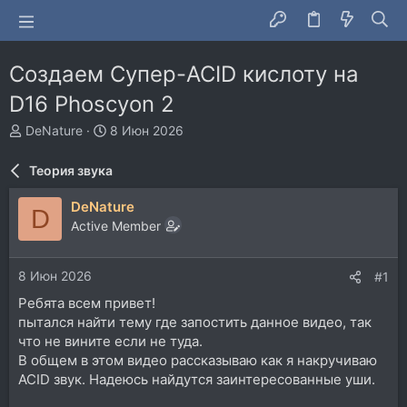
Создаем Супер-ACID кислоту на
D16 Phoscyon 2
А
Д
DeNature
8 Июн 2026
в
а
т
т
Теория звука
о
а
р
н
DeNature
D
т
а
Active Member
е
ч
м
а
ы
л
8 Июн 2026
#1
а
Ребята всем привет!
пытался найти тему где запостить данное видео, так
что не вините если не туда.
В общем в этом видео рассказываю как я накручиваю
ACID звук. Надеюсь найдутся заинтересованные уши.