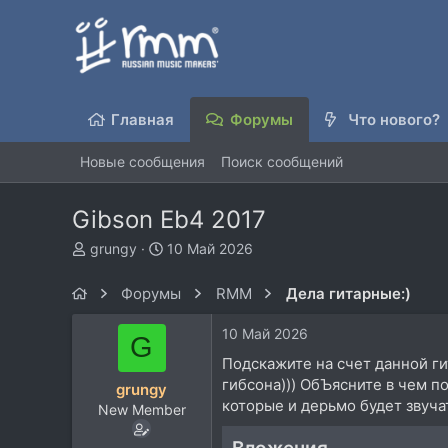
Главная
Форумы
Что нового?
Новые сообщения
Поиск сообщений
Gibson Eb4 2017
А
Д
grungy
10 Май 2026
в
а
т
т
Форумы
RMM
Дела гитарные:)
о
а
р
н
10 Май 2026
G
т
а
е
ч
Подскажите на счет данной ги
м
а
гибсона))) ОбЪясните в чем п
grungy
ы
л
которые и дерьмо будет звуча
New Member
а