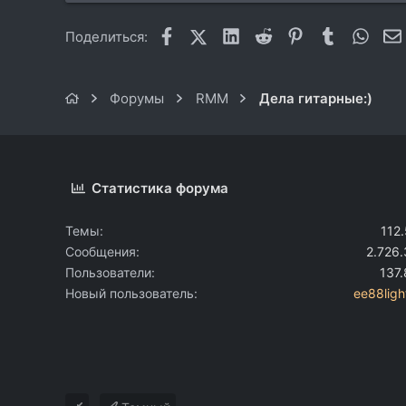
Facebook
X (Twitter)
LinkedIn
Reddit
Pinterest
Tumblr
What
Поделиться:
Форумы
RMM
Дела гитарные:)
Статистика форума
Темы
112
Сообщения
2.726
Пользователи
137
Новый пользователь
ee88ligh