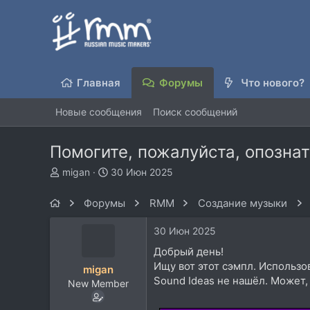
Главная
Форумы
Что нового?
Новые сообщения
Поиск сообщений
Помогите, пожалуйста, опознат
А
Д
migan
30 Июн 2025
в
а
т
т
Форумы
RMM
Создание музыки
о
а
р
н
30 Июн 2025
т
а
е
ч
Добрый день!
м
а
Ищу вот этот сэмпл. Использов
migan
ы
л
Sound Ideas не нашёл. Может, 
New Member
а