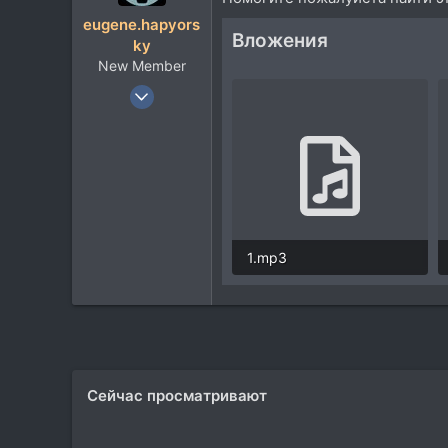
eugene.hapyors
Вложения
ky
New Member
30 Июл 2025
1
0
1
33
1.mp3
65,3 KB
Сейчас просматривают