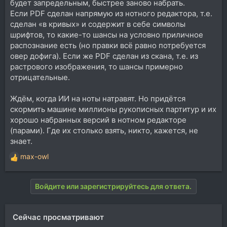
будет запредельным, быстрее заново набрать.
Если PDF сделан напрямую из нотного редактора, т.е.
сделан «в кривых» и содержит в себе символы
шрифтов, то какие-то шансы на условно приличное
распознание есть (но правки всё равно потребуется
овер дофига). Если же PDF сделан из скана, т.е. из
растрового изображения, то шансы примерно
отрицательные.
Ждём, когда ИИ на ноты натравят. Но придётся
скормить машине миллионы рукописных партитур и их
хорошо набранных версий в нотном редакторе
(парами). Где их столько взять, никто, кажется, не
знает.
max-owl
Р
е
а
Войдите или зарегистрируйтесь для ответа.
к
ц
и
Сейчас просматривают
и