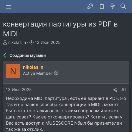
конвертация партитуры из PDF в
MIDI
А
Д
nikolas_n
13 Июн 2025
в
а
т
т
Создание музыки
о
а
р
н
nikolas_n
N
т
а
Active Member
е
ч
м
а
ы
л
13 Июн 2025
#1
а
Необходима MIDI партитура , есть ее вариант в PDF. Но
так и не нашел способа конвертации в MIDI . может
быть кто то сталкивался с таким вопросом и может
дать совет? Как ее отконвертировать? Кстати , если у
Вас есть доступ к MUSESCORE Nбыл бы признателен
так же за отклик.