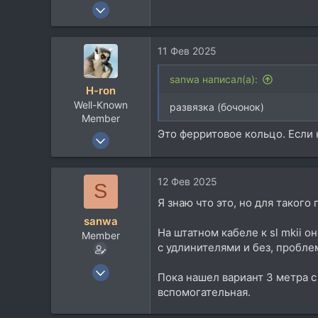
22 Мар 2008
154
17
11 Фев 2025
18
sanwa написал(а):
H-ron
Well-Known
развязка (бочонок)
Member
Это ферритовое кольцо. Если 
13 Апр 2011
7.767
5.822
12 Фев 2025
S
113
Я знаю что это, но для таког
60
sanwa
Москва
На штатном кабеле к sl mkii о
Member
с удлинителями и без, пробл
22 Мар 2008
Пока нашел вариант 3 метра с
154
вспомогательная.
17