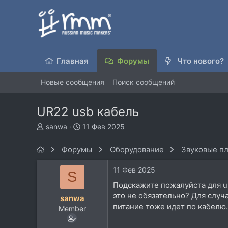
Главная
Форумы
Что нового?
Новые сообщения
Поиск сообщений
UR22 usb кабель
А
Д
sanwa
11 Фев 2025
в
а
т
т
Форумы
Оборудование
Звуковые пл
о
а
р
н
11 Фев 2025
S
т
а
е
ч
Подскажите пожалуйста для ur
м
а
это не обязательно? Для случа
sanwa
ы
л
питание тоже идет по кабелю.
Member
а