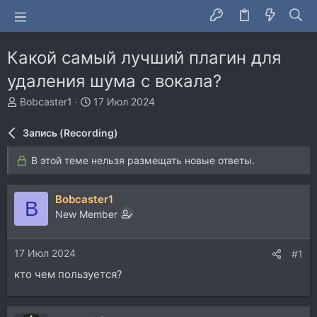
Какой самый лучший плагин для
удаления шума с вокала?
А
Д
Bobcaster1
17 Июл 2024
в
а
т
т
Запись (Recording)
о
а
р
н
В этой теме нельзя размещать новые ответы.
т
а
е
ч
м
а
Bobcaster1
B
ы
л
New Member
а
17 Июл 2024
#1
кто чем пользуется?