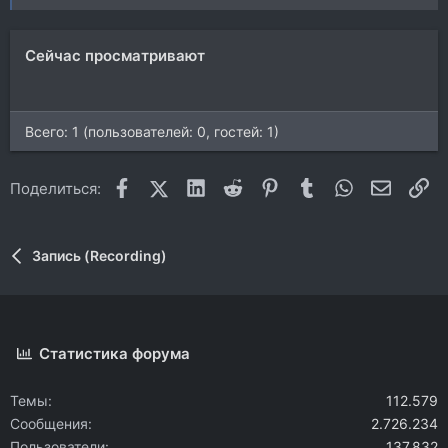
ц
и
и
Сейчас просматривают
:
Всего: 1 (пользователей: 0, гостей: 1)
Facebook
X (Twitter)
LinkedIn
Reddit
Pinterest
Tumblr
WhatsApp
Электр
Сс
Поделиться:
Запись (Recording)
Статистика форума
Темы
112.579
Сообщения
2.726.234
Пользователи
137.832