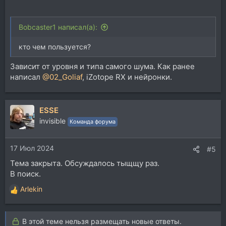
Bobcaster1 написал(а):
кто чем пользуется?
Зависит от уровня и типа самого шума. Как ранее
написал
@02_Goliaf
, iZotope RX и нейронки.
ESSE
invisible
Команда форума
17 Июл 2024
#5
Тема закрыта. Обсуждалось тыщщу раз.
В поиск.
Arlekin
Р
е
а
В этой теме нельзя размещать новые ответы.
к