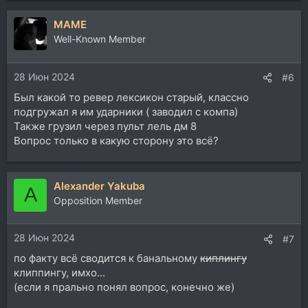
MAME
Well-Known Member
в софте есть эмуляция
https://www.airwindows.com/mackity/
28 Июн 2024
#6
Был какой то ревер лексикон старый, классно
подгружал я им ударники ( заводил с компа)
Также грузил через пульт лель дм 8
Вопрос только в какую сторону это всё?
Alexander Yakuba
A
Opposition Member
28 Июн 2024
#7
по факту всё сводится к банальному
киплингу
клиппингу, имхо...
(если я прально понял вопрос, конечно же)