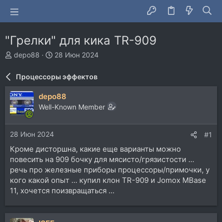
"Грелки" для кика TR-909
А
Д
depo88
28 Июн 2024
в
а
т
т
Процессоры эффектов
о
а
р
н
depo88
т
а
Well-Known Member
е
ч
м
а
ы
л
28 Июн 2024
#1
а
Кроме дисторшна, какие еще варианты можно
повесить на 909 бочку для мясисто/грязистости ...
речь про железные приборы процессоры/примочки, у
кого какой опыт ... купил клон TR-909 и Jomox MBase
11, хочется поизвращаться ...