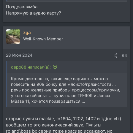
Поздравлямба!
Напрямую в аудио карту?
zga
Well-Known Member
28 Июн 2024
#4
depo88 написал(а):
Кроме дисторшна, какие еще варианты можно
повесить на 909 бочку для мясисто/грязистости ...
речь про железные приборы процессоры/примочки,
у кого какой опыт ... купил клон TR-909 и Jomox
MBase 11, хочется поизвращаться ...
старые пульты mackie, cr1604, 1202, 1402 и тд(не vlz).
вообщем то это канонический звук. Пульты
roland\boss bx серии тоже красиво искажают, но