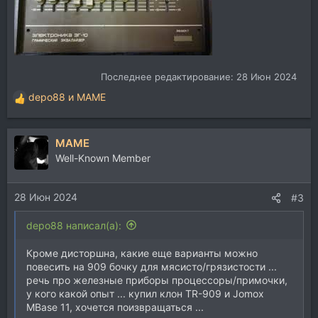
Последнее редактирование:
28 Июн 2024
depo88
и
MAME
Р
е
а
MAME
к
ц
Well-Known Member
и
и
28 Июн 2024
:
#3
depo88 написал(а):
Кроме дисторшна, какие еще варианты можно
повесить на 909 бочку для мясисто/грязистости ...
речь про железные приборы процессоры/примочки,
у кого какой опыт ... купил клон TR-909 и Jomox
MBase 11, хочется поизвращаться ...