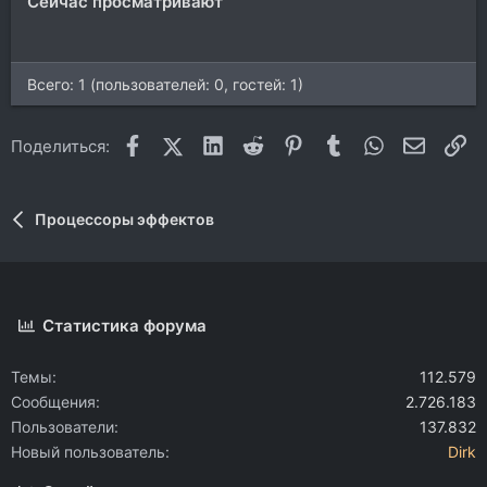
Сейчас просматривают
Всего: 1 (пользователей: 0, гостей: 1)
Facebook
X (Twitter)
LinkedIn
Reddit
Pinterest
Tumblr
WhatsApp
Электр
Сс
Поделиться:
Процессоры эффектов
Статистика форума
Темы
112.579
Сообщения
2.726.183
Пользователи
137.832
Новый пользователь
Dirk