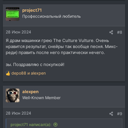
project71
Профессиональный любитель
28 Июн 2024
#8
Я драм машинки грею The Culture Vulture. Очень
нравится результат, снейры так вообще песня. Микс-
реди) править после него практически нечего.
зы. Поздравляю с покупкой!
depo88
и
alexpen
Р
е
а
alexpen
к
ц
Well-Known Member
и
и
28 Июн 2024
:
#9
project71 написал(а):