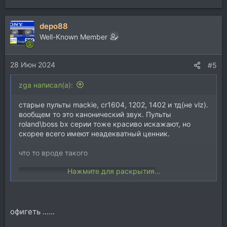
е
а
depo88
к
ц
Well-Known Member
и
и
28 Июн 2024
:
#5
zga написал(а):
старые пульты mackie, cr1604, 1202, 1402 и тд(не vlz).
вообщем то это канонический звук. Пульты
roland\boss bx серии тоже красиво искажают, но
скорее всего имеют неадекватный ценник.
что то вроде такого
Нажмите для раскрытия...
офигеть ......