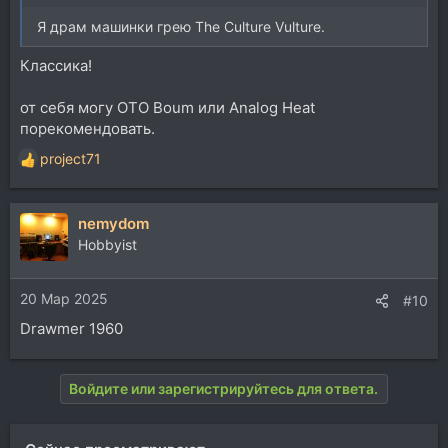
Я драм машинки грею The Culture Vulture.
Классика!
от себя могу ОТО Boum или Analog Heat
порекомендовать.
project71
Р
е
а
nemydom
к
ц
Hobbyist
и
и
20 Мар 2025
:
#10
Drawmer 1960
Войдите или зарегистрируйтесь для ответа.