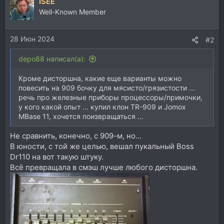
ISEE
Well-Known Member
28 Июн 2024
#2
depo88 написал(а):
Кроме дисторшна, какие еще варианты можно
повесить на 909 бочку для мясисто/грязистости ...
речь про железные приборы процессоры/примочки,
у кого какой опыт ... купил клон TR-909 и Jomox
MBase 11, хочется поизвращаться ...
Не сравнить, конечно, с 909-м, но...
В юности, с той же целью, вешал пукальный Boss
Dr110 на вот такую штуку.
Всё превращала в смэш лучше любого дисторшна.