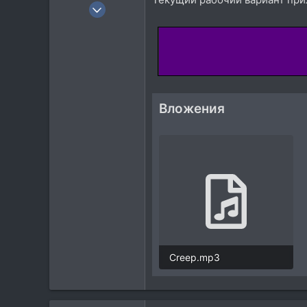
8 Апр 2024
6
1
1
37
Вложения
Creep.mp3
5,4 MB · Просмотры: 857