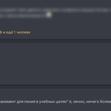
 соседней теме удалось разрулить конфликты басов и бочек,
ла с минусовкой решится
08
и ещё 1 человек
панемент для пения в учебных целях" я, лично, ничего боле