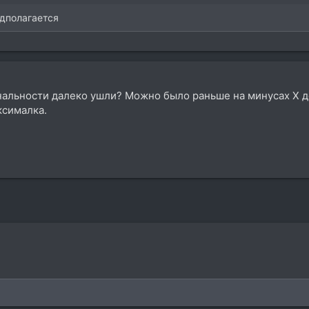
едполагается
нальности далеко ушли? Можно было раньше на минусах X де
ксималка.