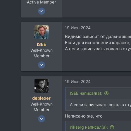
Active Member
30 Дек 2009
278
133
19 Июн 2024
43
Видимо зависит от дальнейше
59
Если для исполнения караоке,
ISEE
г. Долгопрудный, Московская область
А если записывать вокал в студи
Well-Known
музыкальный-альянс.рф
Member
4 Апр 2023
4.001
2.314
19 Июн 2024
113
57
ISEE написал(а):
deplexer
Mytischchi
Well-Known
А если записывать вокал в студ
iseerussia.bandcamp.com
Member
Написано же, что
9 Янв 2012
12.026
nikserg написал(а):