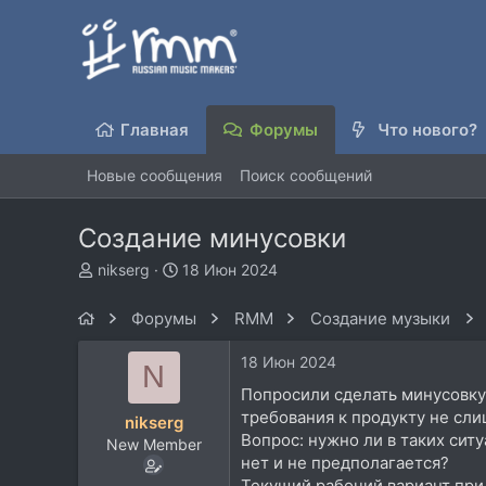
Главная
Форумы
Что нового?
Новые сообщения
Поиск сообщений
Создание минусовки
А
Д
nikserg
18 Июн 2024
в
а
т
т
Форумы
RMM
Создание музыки
о
а
р
н
18 Июн 2024
N
т
а
е
ч
Попросили сделать минусовку 
м
а
требования к продукту не сли
nikserg
ы
л
Вопрос: нужно ли в таких сит
New Member
а
нет и не предполагается?
Текущий рабочий вариант при