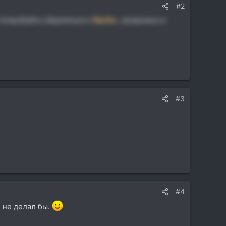
#2
 попробуйте обратиться к
Nurito
,
возможно и
#3
#4
е не делал бы.