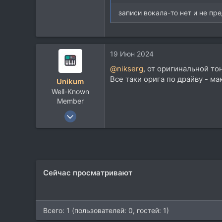
8.938
записи вокала-то нет и не пр
113
19 Июн 2024
@nikserg
, от оригинальной то
Все таки орига по драйву - ма
Unikum
Well-Known
Member
27 Авг 2018
1.359
658
113
World
Сейчас просматривают
Всего: 1 (пользователей: 0, гостей: 1)