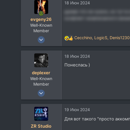
18 Июн 2024
думаю что не нужно, но тут в
конфликт незаписанного вока
evgeny26
Well-Known
Member
9 Мар 2006
Cecchino
,
LogicS
,
Denis123
Р
2.409
е
а
3.058
18 Июн 2024
к
113
ц
Понеслась )
и
deplexer
и
Well-Known
:
Member
9 Янв 2012
12.026
8.938
19 Июн 2024
113
Для вот такого "просто акком
ZR Studio