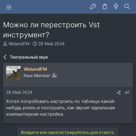
Можно ли перестроить Vst
инструмент?
А
Д
WolandFM
28 Май 2024
в
а
т
т
Театральный звук
о
а
р
н
WolandFM
т
а
New Member
е
ч
м
а
ы
л
28 Май 2024
#1
а
Хотел попробовать настроить по таблице какой-
нибудь рояль и послушать, как звучит идеальная
компьютерная настройка.
Войдите или зарегистрируйтесь для ответа.