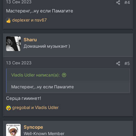
13 Сен 2023
:
#4
Мастеренг,..ну если Памагите
deplexer
и
nsv67
Р
е
а
Sharu
к
ц
Домашний музыкант )
и
и
13 Сен 2023
:
#5
Vladis Udler написал(а):
Мастеренг,..ну если Памагите
Серца гииинет!
gregobal
и
Vladis Udler
Р
е
а
Syncope
к
ц
Well-Known Member