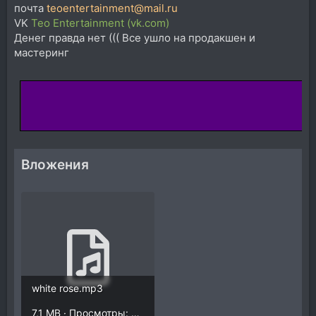
почта
teoentertainment@mail.ru
VK
Teo Entertainment (vk.com)
Денег правда нет ((( Все ушло на продакшен и
мастеринг
Вложения
white rose.mp3
7,1 MB · Просмотры: 2.472