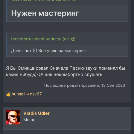
Нужен мастеринг
teoentertainment написал(а):
Денег нет ((( Все ушло на мастеринг
Я Бы Смикшировал Сначала Песню(звуки поменял бы
какие нибудь)-Очень некомфортно слушать
Последнее редактирование:
13 Сен 2023
sunsell
и
nsv67
Р
е
а
Vladis Udler
к
ц
Memе
и
и