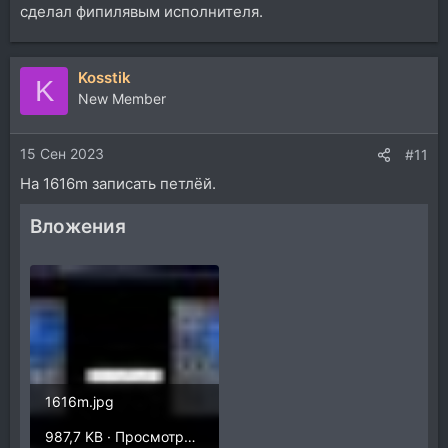
сделал фипилявым исполнителя.
Kosstik
K
New Member
15 Сен 2023
#11
На 1616m записать петлёй.
Вложения
1616m.jpg
987,7 KB · Просмотры: 327