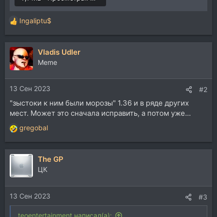
Ingaliptu$
Р
е
а
Vladis Udler
к
ц
Memе
и
и
13 Сен 2023
:
#2
"зыстоки к ним были морозы" 1.36 и в ряде других
мест. Может это сначала исправить, а потом уже...
gregobal
Р
е
а
The GP
к
ц
ЦК
и
и
13 Сен 2023
:
#3
teoentertainment написал(а):