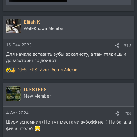
Elijah K
Well-Known Member
15 Сен 2023
#12
Для начала вставить зубы вокалисту, а там глядишь и
до мастеринга дойдёт.
DJ-STEPS
,
Zvuk-Ach
и
Arlekin
Р
е
а
DJ-STEPS
к
ц
New Member
и
и
4 Авг 2024
:
#13
Шуру вспомнил) Но тут местами зубофф нет) Не бага, а
фича чтоль?