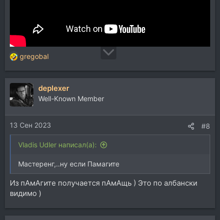
gregobal
Р
е
а
deplexer
к
ц
Well-Known Member
и
и
13 Сен 2023
:
#8
Vladis Udler написал(а):
Мастеренг,..ну если Памагите
Из пАмАгите получается пАмАщь ) Это по албански
видимо )