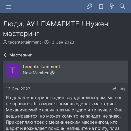
Люди, АУ ! ПАМАГИТЕ ! Нужен
мастеринг
А
Д
teoentertainment
13 Сен 2023
в
а
т
т
Мастеринг
о
а
р
н
teoentertainment
T
т
а
New Member
е
ч
м
а
ы
л
13 Сен 2023
#1
а
Я сделал мастеринг с один саундпродюсером, мне он
не нравится. Кто может помочь сделать мастеринг.
Механический с альян плагин студио и то лучше. Мне
вещь нравится, но может кому то не зайдет, не знаю.
Прикрепляю трек с механическим масренигом, кто
шарит и возжелает помочь, напишите на почту, плиз.