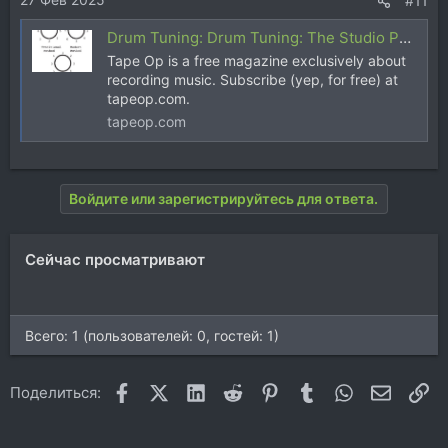
#11
Drum Tuning: Drum Tuning: The Studio Perspective
Tape Op is a free magazine exclusively about
recording music. Subscribe (yep, for free) at
tapeop.com.
tapeop.com
Войдите или зарегистрируйтесь для ответа.
Сейчас просматривают
Всего: 1 (пользователей: 0, гостей: 1)
Facebook
X (Twitter)
LinkedIn
Reddit
Pinterest
Tumblr
WhatsApp
Электр
Сс
Поделиться: