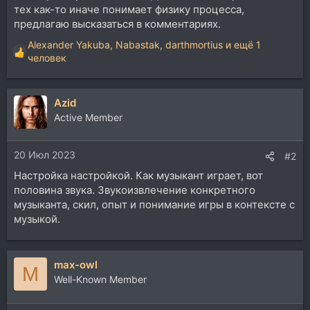
тех как-то иначе понимает физику процесса,
предлагаю высказаться в комментариях.
Alexander Yakuba
,
Nabastak
,
darthmortius
и ещё 1
Р
человек
е
а
к
Azid
ц
Active Member
и
и
:
20 Июл 2023
#2
Настройка настройкой. Как музыкант играет, вот
половина звука. Звукоизвлечение конкретного
музыканта, скил, опыт и понимание игры в контексте с
музыкой.
max-owl
M
Well-Known Member