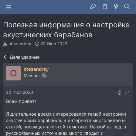
Полезная информация о настройке
акустических барабанов
А
Д
otezandrey
20 Июл 2023
в
а
т
т
Дела ударные
о
а
р
н
otezandrey
O
т
а
Member
е
ч
м
а
ы
л
20 Июл 2023
#1
а
Всем привет!
Я длительное время интересовался темой настройки
акустических барабанов. В интернете много видео и
статей, посвященных этой тематике. На мой взгляд, в
русскоязычных источниках много «воды» и