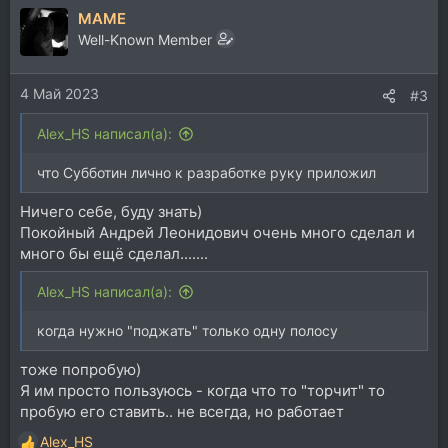
MAME
к
ц
Well-Known Member
и
и
4 Май 2023
:
#3
Alex_HS написал(а):
что Субботин лично к разработке руку приложил
Ничего себе, буду знать)
Покойный Андрей Леонидович очень много сделал и
много бы ещё сделал.......
Alex_HS написал(а):
когда нужно "поджать" только одну полосу
тоже попробую)
Я им просто пользуюсь - когда что то "торчит" то
пробую его ставить.. не всегда, но работает
Alex_HS