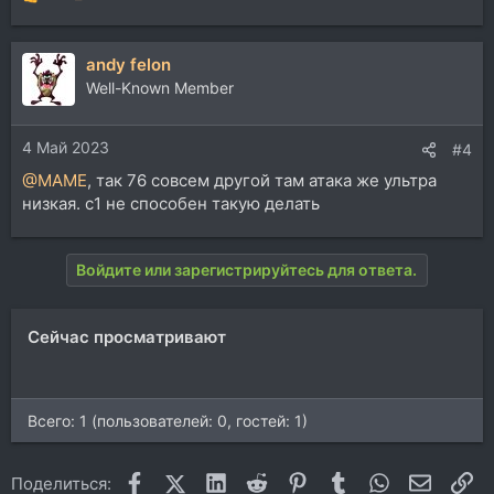
Р
е
а
andy felon
к
ц
Well-Known Member
и
и
4 Май 2023
:
#4
@MAME
, так 76 совсем другой там атака же ультра
низкая. с1 не способен такую делать
Войдите или зарегистрируйтесь для ответа.
Сейчас просматривают
Всего: 1 (пользователей: 0, гостей: 1)
Facebook
X (Twitter)
LinkedIn
Reddit
Pinterest
Tumblr
WhatsApp
Электр
Сс
Поделиться: