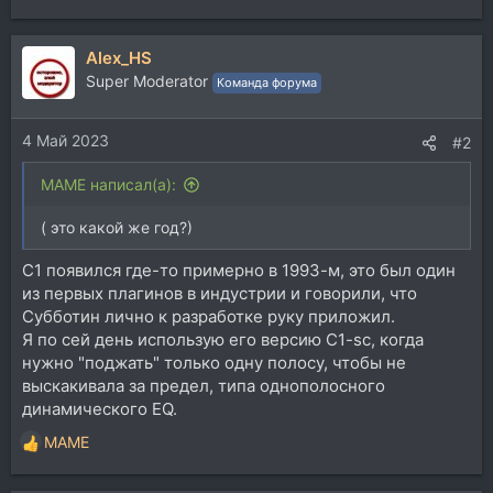
Alex_HS
Super Moderator
Команда форума
4 Май 2023
#2
MAME написал(а):
( это какой же год?)
С1 появился где-то примерно в 1993-м, это был один
из первых плагинов в индустрии и говорили, что
Субботин лично к разработке руку приложил.
Я по сей день использую его версию C1-sc, когда
нужно "поджать" только одну полосу, чтобы не
выскакивала за предел, типа однополосного
динамического EQ.
MAME
Р
е
а