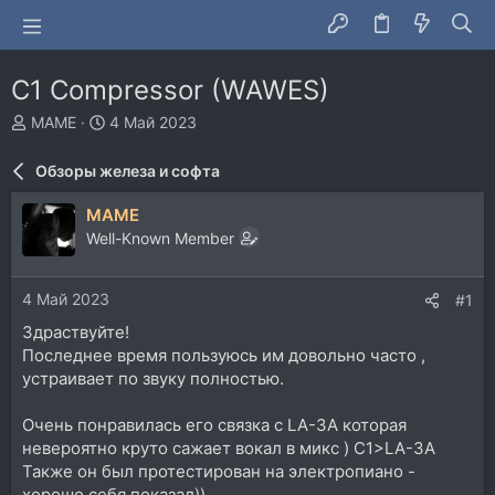
C1 Compressor (WAWES)
А
Д
MAME
4 Май 2023
в
а
т
т
Обзоры железа и софта
о
а
р
н
MAME
т
а
Well-Known Member
е
ч
м
а
ы
л
4 Май 2023
#1
а
Здраствуйте!
Последнее время пользуюсь им довольно часто ,
устраивает по звуку полностью.
Очень понравилась его связка с LA-3A которая
невероятно круто сажает вокал в микс ) C1>LA-3A
Также он был протестирован на электропиано -
хорошо себя показал))