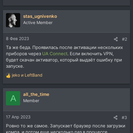
stas_ugnivenko
Active Member
8 Фев 2023
#2
Та же беда. Проявилась после активации нескольких
приборов через
UA Connect
. Если включить VPN,
будет скачан активатор, который выдаёт ошибку при
запуске.
jeko
и
LeftBand
Р
е
а
all_the_time
к
A
ц
Member
и
и
17 Апр 2023
:
#3
Ровно то же самое. Запускает браузер после загрузки
компа, и потом еще несколько раз в процессе.