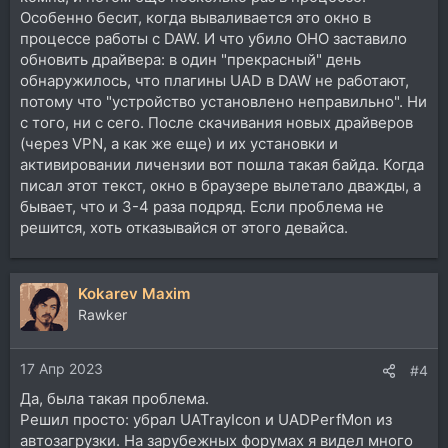
Особенно бесит, когда вываливается это окно в
процессе работы с DAW. И что убило ОНО заставило
обновить драйвера: в один "прекрасный" день
обнаружилось, что плагины UAD в DAW не работают,
потому что "устройство установлено неправильно". Ни
с того, ни с сего. После скачивания новых драйверов
(через VPN, а как же еще) и их установки и
активировании личензии вот пошла такая байда. Когда
писал этот текст, окно в браузере вылетало дважды, а
бывает, что и 3-4 раза подряд. Если проблема не
решится, хоть отказывайся от этого девайса.
Kokarev Maxim
Rawker
17 Апр 2023
#4
Да, была такая проблема.
Решил просто: убрал UATrayIcon и UADPerfMon из
автозагрузки. На зарубежных форумах я видел много