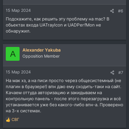
15 Мар 2024
#6
Подскажите, как решить эту проблему на mac? В
обьектах входа UATrayIcon и UADPerfMon не
обнаружил.
Alexander Yakuba
A
Opposition Member
15 Мар 2024
#7
На мак хз, а на писи просто через общесистемный (не
плагин в браузере!) впн даю ему сходить-таки на сайт.
Качаем оттуда авторизацию и закидываем на
контрольную панель - после этого перезагрузка и всё
устаканивается уже без какого-либо впн-а. Проверено
на 3-х системах.
СВГ
Р
е