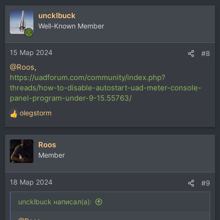
а
uncklbuck
к
ц
Well-Known Member
и
и
15 Мар 2024
:
#8
@Roos
,
https://uadforum.com/community/index.php?
threads/how-to-disable-autostart-uad-meter-console-
panel-program-under-9-15.55763/
olegstorm
Р
е
а
Roos
к
ц
Member
и
и
18 Мар 2024
:
#9
uncklbuck написал(а):