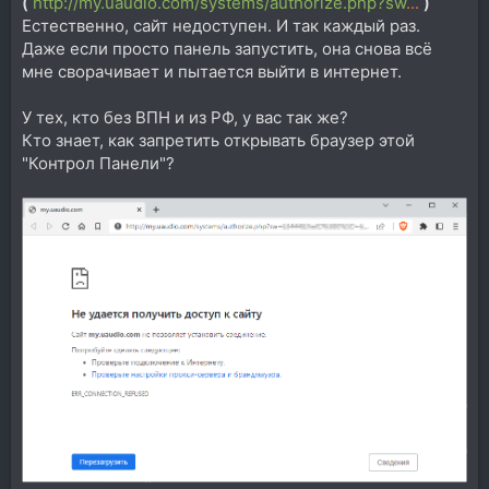
(
http://my.uaudio.com/systems/authorize.php?sw
...
)
Естественно, сайт недоступен. И так каждый раз.
Даже если просто панель запустить, она снова всё
мне сворачивает и пытается выйти в интернет.
У тех, кто без ВПН и из РФ, у вас так же?
Кто знает, как запретить открывать браузер этой
"Контрол Панели"?