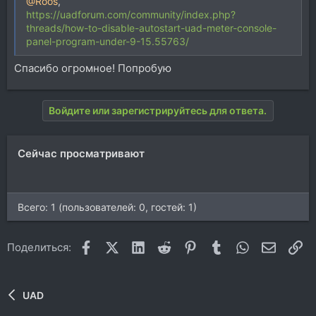
@Roos
,
https://uadforum.com/community/index.php?
threads/how-to-disable-autostart-uad-meter-console-
panel-program-under-9-15.55763/
Спасибо огромное! Попробую
Войдите или зарегистрируйтесь для ответа.
Сейчас просматривают
Всего: 1 (пользователей: 0, гостей: 1)
Facebook
X (Twitter)
LinkedIn
Reddit
Pinterest
Tumblr
WhatsApp
Электр
Сс
Поделиться:
UAD