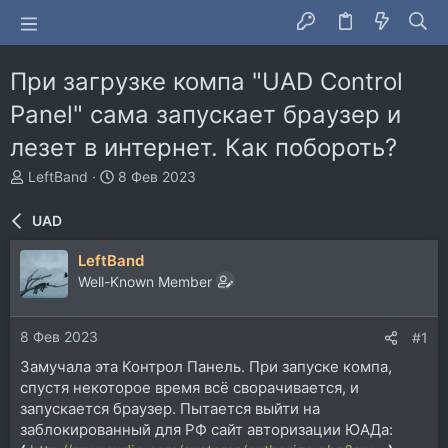
При загрузке компа "UAD Control
Panel" сама запускает браузер и
лезет в интернет. Как побороть?
А
Д
LeftBand
8 Фев 2023
в
а
т
т
UAD
о
а
р
н
LeftBand
т
а
Well-Known Member
е
ч
м
а
ы
л
8 Фев 2023
#1
а
Замучала эта Контрол Панель. При запуске компа,
спустя некоторое время всё сворачивается, и
запускается браузер. Пытается выйти на
заблокированный для РФ сайт авторизации ЮАДа: