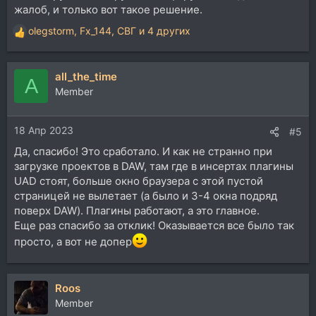
жалоб, и только вот такое решение.
olegstorm
,
Fx_144
,
СВГ
и 4 других
Р
е
а
all_the_time
к
A
ц
Member
и
и
18 Апр 2023
:
#5
Да, спасибо! Это сработало. И как не странно при
загрузке проектов в DAW, там где в инсертах плагины
UAD стоят, больше окно браузера с этой пустой
страницей не вылетает (а было и 3-4 окна подряд
поверх DAW). Плагины работают, а это главное.
Еще раз спасибо за отклик! Оказывается все было так
просто, а вот не допер
Roos
Member