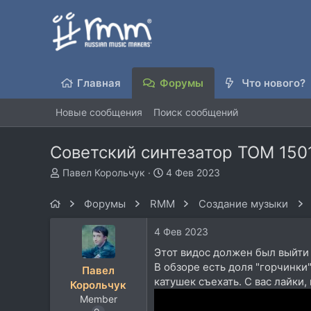
Главная
Форумы
Что нового?
Новые сообщения
Поиск сообщений
Советский синтезатор ТОМ 150
А
Д
Павел Корольчук
4 Фев 2023
в
а
т
т
Форумы
RMM
Создание музыки
о
а
р
н
4 Фев 2023
т
а
е
ч
Этот видос должен был выйти 
м
а
В обзоре есть доля "горчинки
Павел
ы
л
катушек съехать. С вас лайки
Корольчук
а
Member