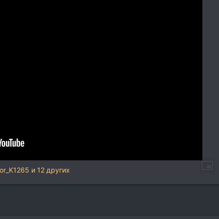
gor_K1265
и 12 других