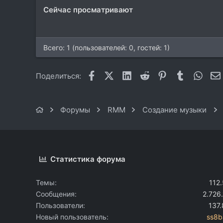
и
Сейчас просматривают
и
:
Всего: 1 (пользователей: 0, гостей: 1)
Facebook
X (Twitter)
LinkedIn
Reddit
Pinterest
Tumblr
What
Поделиться:
Форумы
RMM
Создание музыки
Статистика форума
Темы
112
Сообщения
2.726
Пользователи
137
Новый пользователь
ss8b