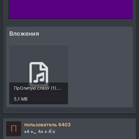
Вложения
ПрОлитую слезУ (1).mp3
5,1 MB
пользователь 6403
П
ѧѦ ѧ ̢ ̱ ̧̱ Ѧѧ ѧ Ѧ ̵̗̊o̵̖