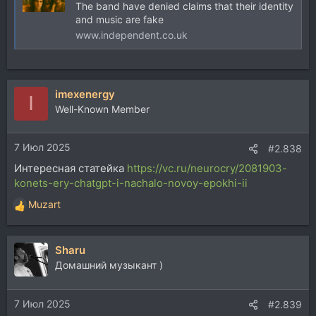
The band have denied claims that their identity
and music are fake
www.independent.co.uk
imexenergy
I
Well-Known Member
7 Июл 2025
#2.838
Интересная статейка
https://vc.ru/neurocry/2081903-
konets-ery-chatgpt-i-nachalo-novoy-epokhi-ii
Muzart
Р
е
а
Sharu
к
ц
Домашний музыкант )
и
и
7 Июл 2025
:
#2.839