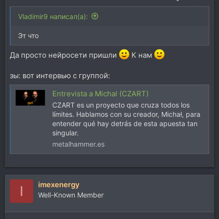
dusk. Debut album ‘Czarty...
www.youtube.com
Vladimir9 написал(а):
Эт что
Да просто нейросети пришли
К нам
зы: вот интервью с группой:
Entrevista a Michal (CZART)
CZART es un proyecto que cruza todos los
límites. Hablamos con su creador, Michał, para
entender qué hay detrás de esta apuesta tan
singular.
metalhammer.es
imexenergy
I
Well-Known Member