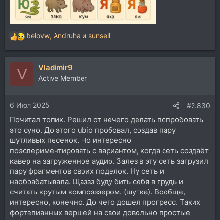
belovw
,
Andruha
и
sunsell
Р
е
а
Vladimir9
к
V
ц
Active Member
и
и
6 Июл 2025
:
#2.830
Почитал топик. Решил от нечего делать попробовать
это суно. До этого ubio пробовал, создав пару
шутливых песенок. Но интересно
поэспериментировать с вариантом, когда сеть создаёт
кавер на загруженное аудио. Залез в эту сеть загрузил
пару фрагментов своих поделок. Ну сеть и
наобрабатывала. Щаззз буду бить себя в грудь и
считать крутым композззером. (шутка). Вообще,
интересно, конечно. До чего дошел прогресс. Таких
фортепианных вершей на свои довольно простые