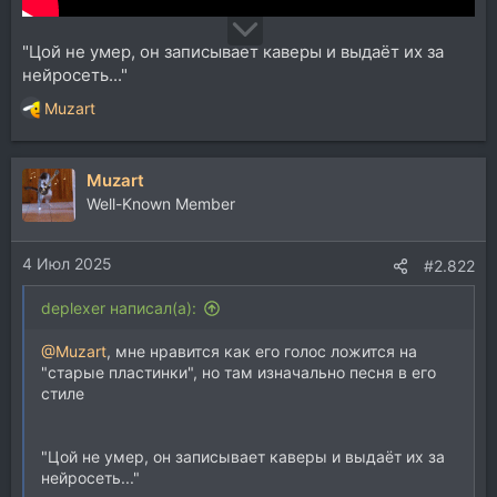
"Цой не умер, он записывает каверы и выдаёт их за
нейросеть..."
Muzart
Р
е
а
Muzart
к
ц
Well-Known Member
и
и
4 Июл 2025
:
#2.822
deplexer написал(а):
@Muzart
, мне нравится как его голос ложится на
"старые пластинки", но там изначально песня в его
стиле
"Цой не умер, он записывает каверы и выдаёт их за
нейросеть..."