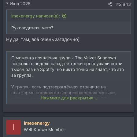
7 Июл 2025
#2.843
imexenergy написал(а):
Руководитель чего?
Ну да, там, всё очень загадочно)
С момента появления группы The Velvet Sundown
несколько недель назад её треки прослушали сотни
тысяч раз на Spotify, но никто точно не знает, что это
за группа.
У группы есть подтверждённая страница на
платформе потокового воспроизведения музыки,
Нажмите для раскрытия...
которую ежемесячно слушают более 850 000
человек.
Однако ни один из четырёх названных музыкантов
группы не давал интервью и, судя по всему, не ведёт
imexenergy
I
личные аккаунты в социальных сетях. Также нет
Well-Known Member
никаких записей живых выступлений.