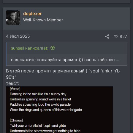
deplexer
Well-Known Member
4 Июл 2025
#2.827
sunsell написал(а):
подскажите пожалуйста промпт ))) очень кайфово ...
В этой песне промпт элементарный ) "soul funk r'n'b
90's"
текст: