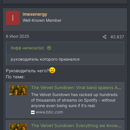
е
а
imexenergy
к
I
ц
Well-Known Member
и
и
6 Июл 2025
:
#2.837
Кофф написал(а):
руководитель которого признался
Руководитель чего?
По теме:
The Velvet Sundown: Viral band spawns AI claims and hoaxes
The Velvet Sundown has racked up hundreds
of thousands of streams on Spotify - without
anyone even being sure if it's real.
www.bbc.com
The Velvet Sundown: Everything we know about the band accused of being AI