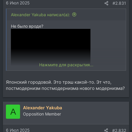
6 Июл 2025
#2.831
Alexander Yakuba написал(а):
Не было вроде?
Нажмите для раскрытия...
Ну и всё прочее там...
Японский городовой. Это трэш какой-то. Эт что,
CZART
постмодернизм постмодернизма нового модернизма?
A procession of larvae and fears, of
wonders and oddities, sometimes
beautiful in their horror, sometimes
Alexander Yakuba
A
threatening in their monstrosity. M/U/S/I/C
Opposition Member
Polish folk-horror meets heavy music and
AI-driven visuals. Slavic demons,
medieval demonology, ritual forests at
6 Июл 2025
#2.832