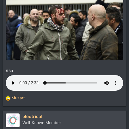
два
Muzart
Р
е
а
electrical
к
ц
Well-Known Member
и