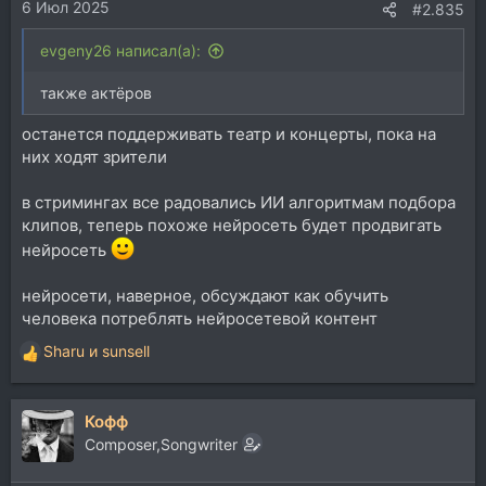
6 Июл 2025
#2.835
evgeny26 написал(а):
также актёров
останется поддерживать театр и концерты, пока на
них ходят зрители
в стримингах все радовались ИИ алгоритмам подбора
клипов, теперь похоже нейросеть будет продвигать
нейросеть
нейросети, наверное, обсуждают как обучить
человека потреблять нейросетевой контент
Sharu
и
sunsell
Р
е
а
Кофф
к
ц
Composer,Songwriter
и
и