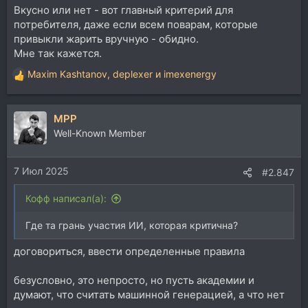
Вкусно или нет - вот главный критерий для
потребителя, даже если всем поварам, которые
привыкли жарить вручную - обидно.
Мне так кажется.
Maxim Kashtanov
,
deplexer
и
imexenergy
Р
е
а
MPP
к
ц
Well-Known Member
и
и
7 Июл 2025
:
#2.847
Кофф написал(а):
Где та грань участия ИИ, которая критична?
договориться, ввести определенные правила
безусловно, это непросто, но пусть академии и
думают, что считать машинной генерацией, а что нет