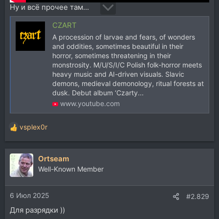
Ну и всё прочее там...
CZART
A procession of larvae and fears, of wonders
and oddities, sometimes beautiful in their
horror, sometimes threatening in their
monstrosity. M/U/S/I/C Polish folk-horror meets
heavy music and AI-driven visuals. Slavic
demons, medieval demonology, ritual forests at
dusk. Debut album ‘Czarty...
www.youtube.com
vsplex0r
Р
е
а
Ortseam
к
ц
Well-Known Member
и
и
6 Июл 2025
:
#2.829
Для разрядки ))