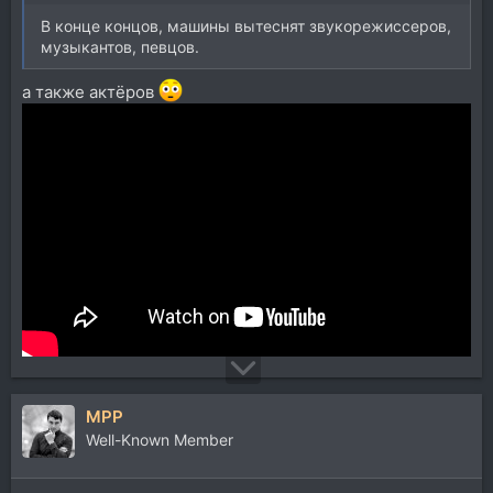
В конце концов, машины вытеснят звукорежиссеров,
музыкантов, певцов.
а также актёров
MPP
Well-Known Member