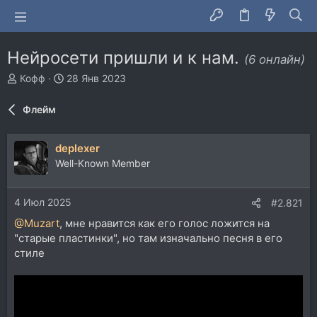
Нейросети пришли и к нам.
(6 онлайн)
А
Д
Кофф
28 Янв 2023
в
а
т
т
Флейм
о
а
р
н
т
а
deplexer
е
ч
Well-Known Member
м
а
ы
л
а
4 Июл 2025
#2.821
@Muzart
, мне нравится как его голос ложится на
"старые пластинки", но там изначально песня в его
стиле