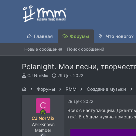
Главная
Форумы
Что нового?
Новые сообщения
Поиск сообщений
Polanight. Мои песни, творчест
А
Д
CJ NorMix
29 Дек 2022
в
а
т
т
Форумы
RMM
Создание музыки
о
а
р
н
29 Дек 2022
C
т
а
е
ч
Всех с наступающим. Джентльм
м
а
так". В общем нужна помощь з
CJ NorMix
ы
л
Well-Known
а
Member