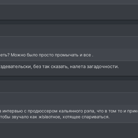
петь? Можно было просто промычать и все .
девательски, без так сказать, налета загадочности.
интервью с продюссером кальянного рэпа, что в том то и прикол
чтобы звучало как жЫвотное, хотящее спариваться.