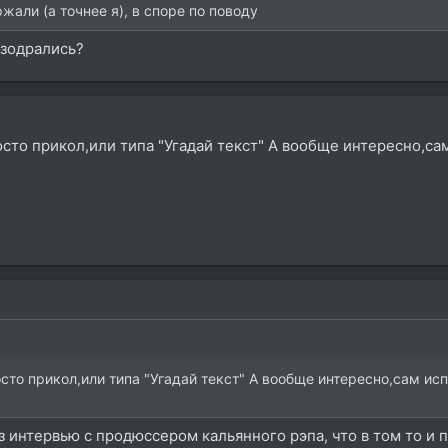
али (а точнее я), в споре по поводу
азодрались?
осто прикол,или типа "Угадай текст" А вообще интересно,с
осто прикол,или типа "Угадай текст" А вообще интересно,сам ис
интервью с продюссером кальянного рэпа, что в том то и п