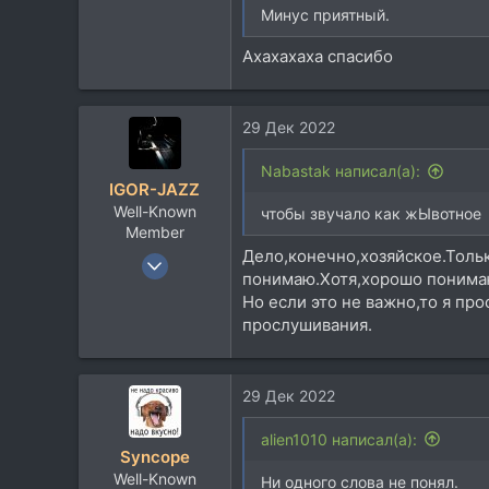
Минус приятный.
1
26
Ахахахаха спасибо
29 Дек 2022
Nabastak написал(а):
IGOR-JAZZ
Well-Known
чтобы звучало как жЫвотное
Member
Дело,конечно,хозяйское.Тольк
7 Мар 2013
понимаю.Хотя,хорошо понимаю
1.667
Но если это не важно,то я пр
747
прослушивания.
113
66
29 Дек 2022
alien1010 написал(а):
Syncope
Well-Known
Ни одного слова не понял.