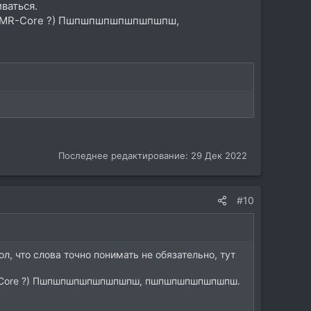
ваться.
, ASMR-Core ?) Пшпшпшпшпшпшпшпш,
Последнее редактирование:
29 Дек 2022
#10
, что слова точно понимать не обязательно, тут
SMR-Core ?) Пшпшпшпшпшпшпшпш, пшпшпшпшпшпшпш.