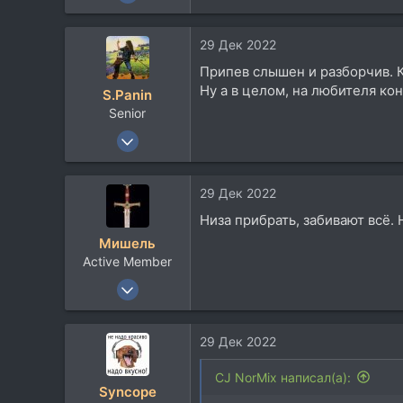
924
712
29 Дек 2022
93
Припев слышен и разборчив. К
Москва
Ну а в целом, на любителя ко
S.Panin
Senior
25 Окт 2006
3.115
1.601
29 Дек 2022
113
Низа прибрать, забивают всё. 
Мишель
Active Member
29 Дек 2007
380
176
29 Дек 2022
43
CJ NorMix написал(а):
Syncope