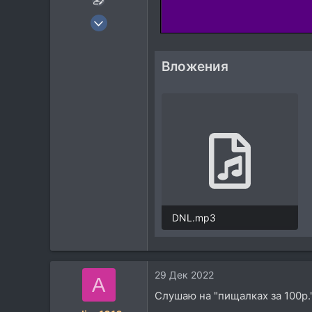
6 Фев 2011
698
425
Вложения
63
DNL.mp3
5,5 MB · Просмотры: 1.216
29 Дек 2022
A
Слушаю на "пищалках за 100р."