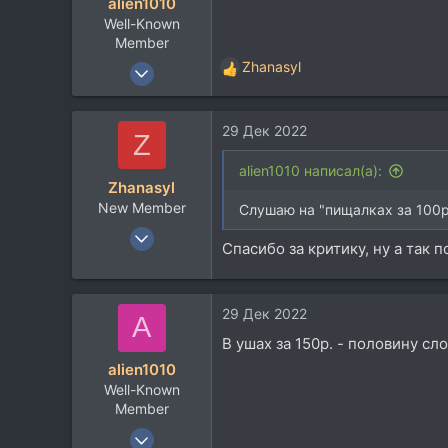
alien1010
Well-Known
Member
8 Июн 2011
Zhanasyl
Р
924
е
а
712
29 Дек 2022
к
Z
93
ц
и
Москва
alien1010 написал(а):
Zhanasyl
и
New Member
:
Слушаю на "пищалках за 100р.
29 Дек 2022
Спасибо за критику, ну а так 
2
0
1
29 Дек 2022
A
26
В ушах за 150р. - половину сл
alien1010
Well-Known
Member
8 Июн 2011