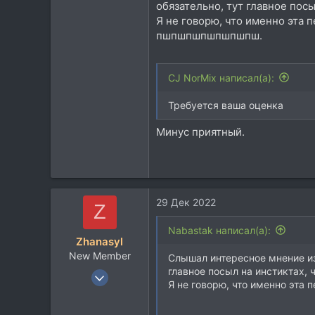
3.428
обязательно, тут главное пос
Я не говорю, что именно эта
113
пшпшпшпшпшпшпш.
45
Москва
CJ NorMix написал(а):
Требуется ваша оценка
Минус приятный.
29 Дек 2022
Z
Nabastak написал(а):
Zhanasyl
New Member
Слышал интересное мнение из 
главное посыл на инстиктах, 
29 Дек 2022
Я не говорю, что именно эта
2
0