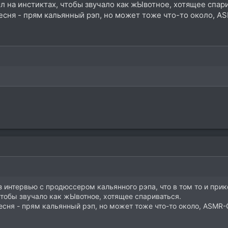
ыл на инстиктах, чтобы звучало как жЫвотное, хотящее спари
 песня - прям кальянный рэп, но может тоже что-то около
интервью с продюссером кальянного рэпа, что в том то и прикол
чтобы звучало как жЫвотное, хотящее спариваться.
 песня - прям кальянный рэп, но может тоже что-то около, A