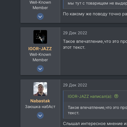
Well-Known
мы тут с товарищем не выдерж
Member
По какому же поводу точно р
11 Дек 2017
2.907
1.709
29 Дек 2022
113
Такое впечатление,что это пр
этот текст.
IGOR-JAZZ
Well-Known
Member
7 Мар 2013
1.667
747
29 Дек 2022
113
66
IGOR-JAZZ написал(а):
Nabastak
Заюшка набАст
Такое впечатление,что это пр
текст.
16 Фев 2005
5.569
Слышал интересное мнение из 