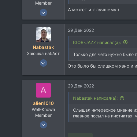
Member
А может и к лучшему )
11 Дек 2017
2.907
1.709
29 Дек 2022
113
IGOR-JAZZ написал(а):
Nabastak
Заюшка набАст
Только для чего нужно было 
16 Фев 2005
Это было бы слишком явно и из
5.569
3.428
113
29 Дек 2022
A
45
Nabastak написал(а):
Москва
alien1010
Well-Known
Слышал интересное мнение из 
Member
главное посыл на инстиктах, 
8 Июн 2011
924