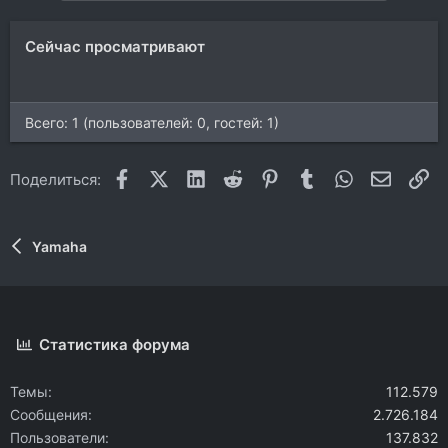
Сейчас просматривают
Всего: 1 (пользователей: 0, гостей: 1)
Facebook
X (Twitter)
LinkedIn
Reddit
Pinterest
Tumblr
WhatsApp
Электр
Сс
Поделиться:
Yamaha
Статистика форума
Темы
112.579
Сообщения
2.726.184
Пользователи
137.832