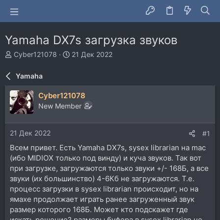
Yamaha DX7s загрузка звуков
А
Д
Cyber121078
21 Дек 2022
в
а
т
т
Yamaha
о
а
р
н
Cyber121078
т
а
New Member
е
ч
м
а
ы
л
21 Дек 2022
#1
а
Всем привет. Есть Yamaha DX7s, sysex librarian на mac
(ибо MIDIOX только под винду) и куча звуков. Так вот
при загрузке, загружаются только звуки +/- 168Б, а все
звуки (их большинство) 4-6Кб не загружаются. Т.е.
процесс загрузки в sysex librarian происходит, но на
ямахе продолжает играть ранее загруженный звук
размер которого 168Б. Может кто подскажет где
искать решение? размеры буфера в sysex librarian не