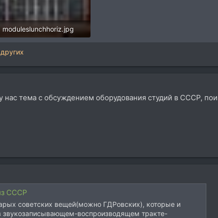
moduleslunchhoriz.jpg
107,9 KB · Просмотры: 600
 других
о у нас тема с обсуждением оборудования студий в СССР, по
из СССР
тарых советских вещей(можно ГДРовских), которые и
 в звукозаписывающем-воспроизводящем тракте-