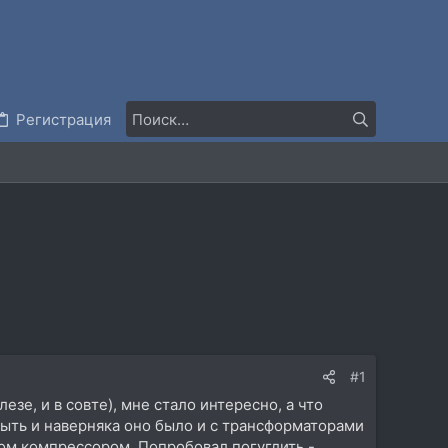
Регистрация
#1
зе, и в совте), мне стало интересно, а что
быть и наверняка оно было и с трансформаторами
ром компрессором. Попробовал погуглить -