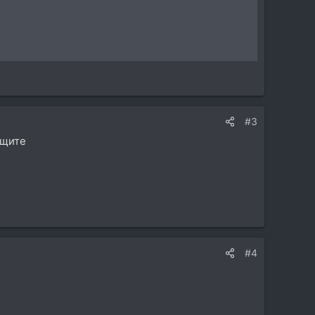
#3
ищите
#4