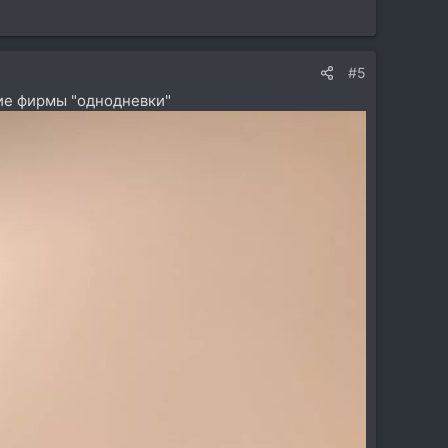
#5
кие фирмы "однодневки"