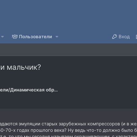
Пользователи
Вход
ли мальчик?
Предусилители/Динамическая обработка
здаются эмуляции старых зарубежных компрессоров (и в желе
 50-70-х годах прошлого века? Ну ведь что-то должно было 
, т.е. то что мы сегодня называем окрашивающим, с характе