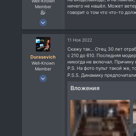
Well-Known
ничего не нашёл. Может ветера
Member
говорит о том что что-то дол
20 Июн 2008
208
279
11 Ноя 2022
63
Скажу так... Отец 30 лет отр
c 210 до 610. Последняя моде
Durasevich
никогда не включал. Причину 
Well-Known
P.S. На фото пульт такой же, т
Member
P.S.S. Динамику предпочитал
6 Май 2003
1.207
Вложения
486
83
48
Москва