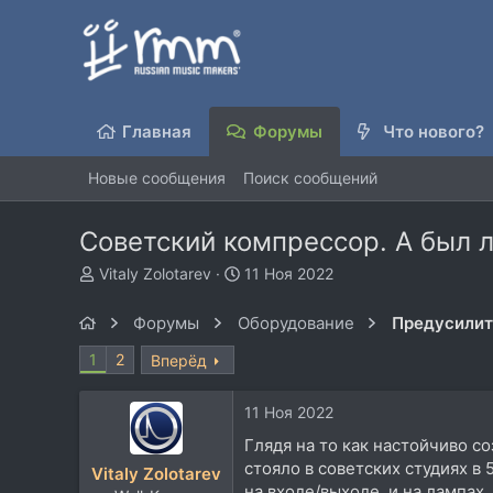
Главная
Форумы
Что нового?
Новые сообщения
Поиск сообщений
Советский компрессор. А был 
А
Д
Vitaly Zolotarev
11 Ноя 2022
в
а
т
т
Форумы
Оборудование
о
а
р
н
1
2
Вперёд
т
а
е
ч
11 Ноя 2022
м
а
ы
л
Глядя на то как настойчиво со
а
стояло в советских студиях в
Vitaly Zolotarev
на входе/выходе, и на лампах