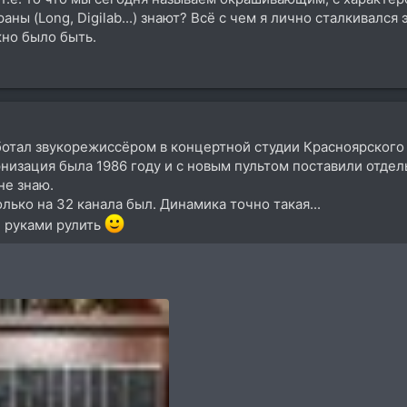
ны (Long, Digilab...) знают? Всё с чем я лично сталкивался 
жно было быть.
аботал звукорежиссёром в концертной студии Красноярског
рнизация была 1986 году и с новым пультом поставили отдел
не знаю.
олько на 32 канала был. Динамика точно такая...
и руками рулить