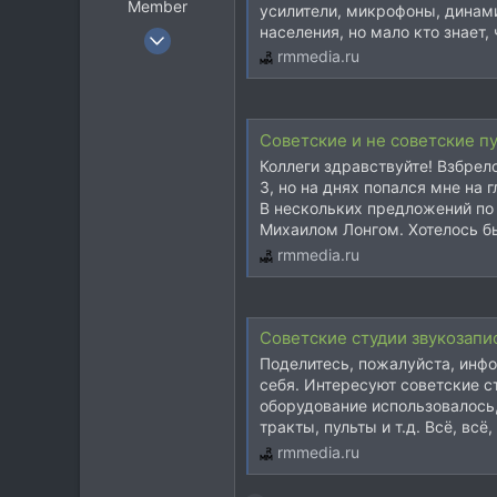
Member
усилители, микрофоны, динамик
населения, но мало кто знает, 
10 Май 2015
rmmedia.ru
1.941
1.227
113
Cоветские и не советские пу
39
Коллеги здравствуйте! Взбрело
München->Deutschland, Київ->Україна
3, но на днях попался мне на
В нескольких предложений по
Михаилом Лонгом. Хотелось бы
rmmedia.ru
Советские студии звукозапи
Поделитесь, пожалуйста, инфо
себя. Интересуют советские ст
оборудование использовалось
тракты, пульты и т.д. Всё, всё
rmmedia.ru