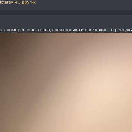
olotarev
и 3 других
ках компрессоры тесла, электроника и ещё какие то рееед