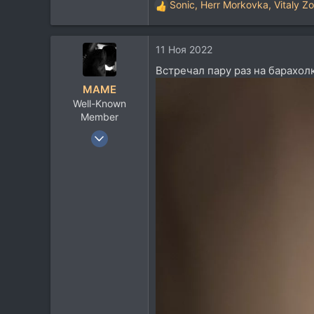
Sonic
,
Herr Morkovka
,
Vitaly Z
Р
е
а
11 Ноя 2022
к
ц
Встречал пару раз на барахол
и
MAME
и
Well-Known
:
Member
5 Ноя 2018
3.270
1.721
113