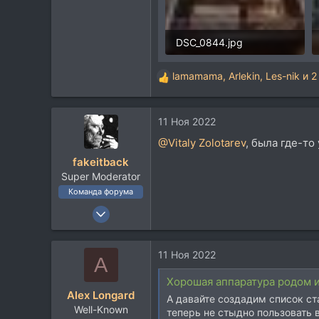
DSC_0844.jpg
3,8 MB · Просмотры: 590
lamamama
,
Arlekin
,
Les-nik
и 2
Р
е
а
11 Ноя 2022
к
ц
@Vitaly Zolotarev
, была где-т
и
fakeitback
и
Super Moderator
:
Команда форума
6 Май 2005
16.247
18.536
11 Ноя 2022
A
113
Хорошая аппаратура родом 
45
Alex Longard
А давайте создадим список с
Москва
Well-Known
теперь не стыдно пользовать