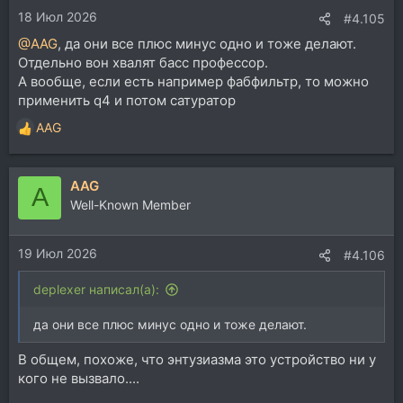
18 Июл 2026
#4.105
@AAG
, да они все плюс минус одно и тоже делают.
Отдельно вон хвалят басс профессор.
А вообще, если есть например фабфильтр, то можно
применить q4 и потом сатуратор
AAG
Р
е
а
AAG
к
A
ц
Well-Known Member
и
и
19 Июл 2026
:
#4.106
deplexer написал(а):
да они все плюс минус одно и тоже делают.
В общем, похоже, что энтузиазма это устройство ни у
кого не вызвало....