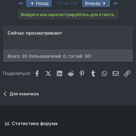
а
First
Last
Назад
137 из 138
Вперёд
к
ц
Войдите или зарегистрируйтесь для ответа.
и
и
:
Сейчас просматривают
Всего: 30 (пользователей: 0, гостей: 30)
Facebook
X (Twitter)
LinkedIn
Reddit
Pinterest
Tumblr
WhatsApp
Электр
Сс
Поделиться:
Для новичков
Статистика форума