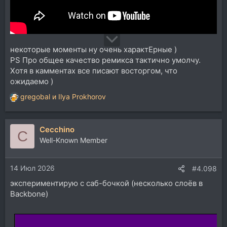
некоторые моменты ну очень характЕрные )
PS Про общее качество ремикса тактично умолчу.
Хотя в камментах все писают восторгом, что
ожидаемо )
gregobal
и
Ilya Prokhorov
Р
е
а
Cecchino
к
C
ц
Well-Known Member
и
и
14 Июл 2026
:
#4.098
экспериментирую с саб-бочкой (несколько слоёв в
Backbone)