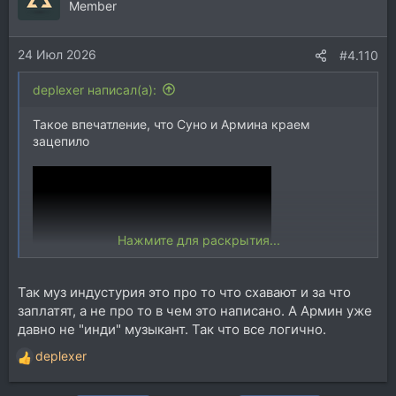
Member
24 Июл 2026
#4.110
deplexer написал(а):
Такое впечатление, что Суно и Армина краем
зацепило
Нажмите для раскрытия...
Так муз индустурия это про то что схавают и за что
заплатят, а не про то в чем это написано. А Армин уже
некоторые моменты ну очень характЕрные )
давно не "инди" музыкант. Так что все логично.
PS Про общее качество ремикса тактично умолчу.
deplexer
Хотя в камментах все писают восторгом, что
Р
ожидаемо )
е