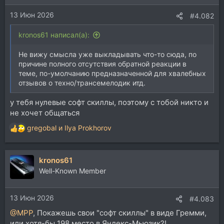
13 Июн 2026
#4.082
kronos61 написал(а):
Не вижу смысла уже выкладывать что-то сюда, по
причине полного отсутствия обратной реакции в
теме, по-умолчанию предназначенной для хвалебных
отзывов о техно/трансемелодик итд.
у тебя нулевые софт скиллы, поэтому с тобой никто и
не хочет общаться
gregobal
и
Ilya Prokhorov
Р
е
а
kronos61
к
ц
Well-Known Member
и
и
13 Июн 2026
:
#4.083
@MPP
, Покажешь свои "софт скиллы" в виде Гремми,
или хотя-бы 198 место в Яндекс-Мьюзик?!