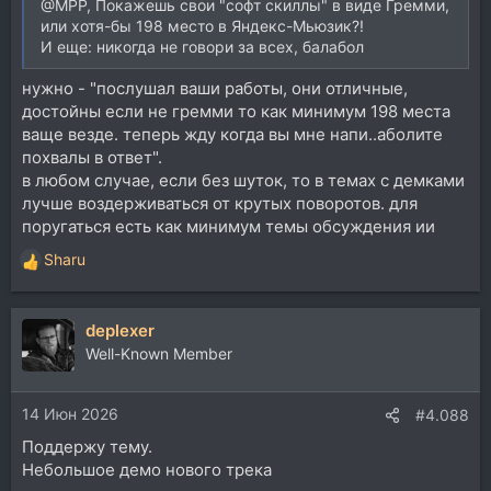
@MPP, Покажешь свои "софт скиллы" в виде Гремми,
или хотя-бы 198 место в Яндекс-Мьюзик?!
И еще: никогда не говори за всех, балабол
нужно - "послушал ваши работы, они отличные,
достойны если не гремми то как минимум 198 места
ваще везде. теперь жду когда вы мне напи..аболите
похвалы в ответ".
в любом случае, если без шуток, то в темах с демками
лучше воздерживаться от крутых поворотов. для
поругаться есть как минимум темы обсуждения ии
Sharu
Р
е
а
deplexer
к
ц
Well-Known Member
и
и
14 Июн 2026
:
#4.088
Поддержу тему.
Небольшое демо нового трека