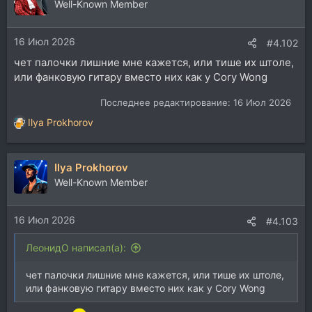
Well-Known Member
16 Июл 2026
#4.102
чет палочки лишние мне кажется, или тише их штоле,
или фанковую гитару вместо них как у Cory Wong
Последнее редактирование:
16 Июл 2026
Ilya Prokhorov
Р
е
а
Ilya Prokhorov
к
ц
Well-Known Member
и
и
16 Июл 2026
:
#4.103
ЛеонидО написал(а):
чет палочки лишние мне кажется, или тише их штоле,
или фанковую гитару вместо них как у Cory Wong