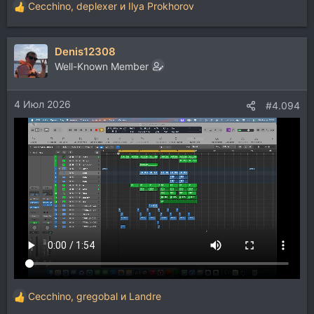
Cecchino
,
deplexer
и
Ilya Prokhorov
Р
е
а
Denis12308
к
ц
Well-Known Member
и
и
4 Июл 2026
:
#4.094
Cecchino
,
gregobal
и
Landre
Р