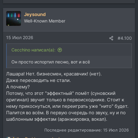
PS Про общее качество ремикса тактично умолчу.
е
Хотя в камментах все писают восторгом, что
а
Jeysound
ожидаемо )
к
ц
Well-Known Member
и
и
15 Июл 2026
:
#4.100
Cecchino написал(а):
Он просто испортил песню, вот и всё
Лашара! Нет. бизнесмен, красавчик! (нет).
Даже пересводить не стали.
А почему?
Потому, что этот "эффектный" помёт (суновский
оригинал) звучит только в первоисходнике. Стоит к
нему прикоснуться, или переиграть уже "нито" будет.
Палится во всём. В первую очередь по звуку, ну и по
шаблонным эффектам (аранжировка, вокал).
Последнее редактирование:
15 Июл 2026