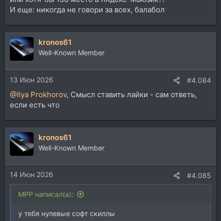
И еще: никогда не говори за всех, балабол
kronos61
Well-Known Member
13 Июн 2026
#4.084
@Ilya Prokhorov
, Смысл ставить лайки - сам ответь,
если есть что
kronos61
Well-Known Member
14 Июн 2026
#4.085
MPP написал(а):
у тебя нулевые софт скиллы