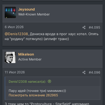
е
а
Jeysound
к
ц
Well-Known Member
и
и
6 Июл 2026
:
#4.095
@Denis12308
, Дениска вроде в прог хаус хотел. Опять
на "родину" потянуло) (аплифт транс)
Mikeleon
Active Member
11 Июл 2026
#4.096
Denis12308 написал(а):
Пару идей (точнее три) минимикс))
Посмотреть вложение 262965
3 трек чем то "Protoculture - Starfield" напомнил,