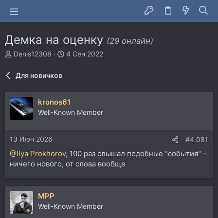
Демка на оценку
(29 онлайн)
А
Д
Denis12308
4 Сен 2022
в
а
т
т
Для новичков
о
а
р
н
т
а
kronos61
е
ч
Well-Known Member
м
а
ы
л
а
13 Июн 2026
#4.081
@Ilya Prokhorov
, 100 раз слышал подобные "события" -
ничего нового, от слова вообще
MPP
Well-Known Member