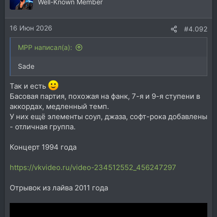
ц
Well-Known Member
и
и
16 Июн 2026
:
#4.092
MPP написал(а):
Sade
Так и есть
Басовая партия, похожая на фанк, 7-я и 9-я ступени в
аккордах, медленный темп.
У них ещё элементы соул, джаза, софт-рока добавлены
- отличная группа.
Концерт 1994 года
https://vkvideo.ru/video-234512552_456247297
Отрывок из лайва 2011 года