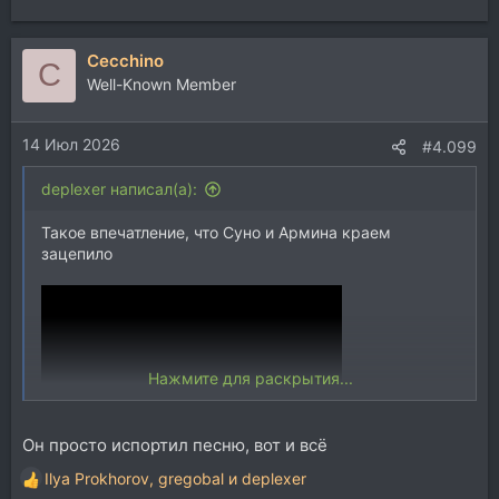
Cecchino
C
Well-Known Member
14 Июл 2026
#4.099
deplexer написал(а):
Такое впечатление, что Суно и Армина краем
зацепило
Нажмите для раскрытия...
Он просто испортил песню, вот и всё
Ilya Prokhorov
,
gregobal
и
deplexer
некоторые моменты ну очень характЕрные )
Р