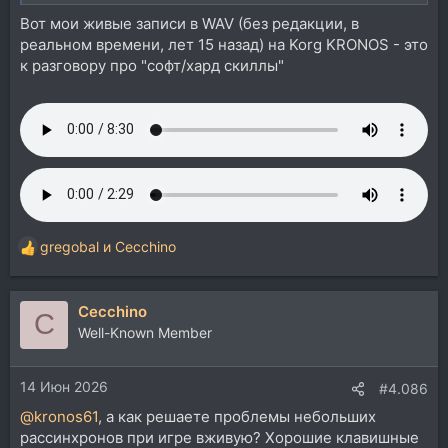
Вот мои живые записи в WAV (без редакции, в
реальном времени, лет 15 назад) на Korg KRONOS - это
к разговору про "софт/хард скиллы"
gregobal
и
Cecchino
Р
е
а
Cecchino
к
C
ц
Well-Known Member
и
и
14 Июн 2026
:
#4.086
@kronos61
, а как решаете проблемы небольших
рассинхронов при игре вживую? Хорошие клавишные