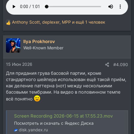
Anthony Scott
,
deplexer
,
MPP
и ещё 1 человек
Р
е
а
Ilya Prokhorov
к
ц
Well-Known Member
и
и
15 Июн 2026
:
#4.090
Для придания грува басовой партии, кроме
стандартного шейпера использован ещё такой приём,
как деление паттерна (нот) между несколькими
басовыми тембрами. На видео в половинном темпе
всё понятно
Screen Recording 2026-06-15 at 17.55.23.mov
Посмотреть и скачать с Яндекс Диска
disk.yandex.ru