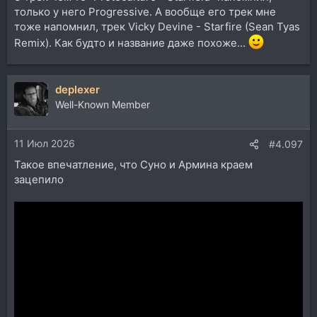
только у него Progressive. А вообще его трек мне
тоже напомнил, трек Vicky Devine - Starfire (Sean Tyas
Remix). Как будто и название даже похоже...
deplexer
Well-Known Member
11 Июл 2026
#4.097
Такое впечатление, что Суно и Армина краем
зацепило