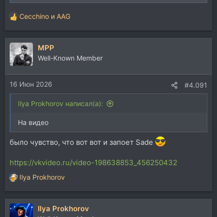
Cecchino
и
AAG
Р
е
а
MPP
к
ц
Well-Known Member
и
и
16 Июн 2026
:
#4.091
Ilya Prokhorov написал(а):
На видео
было чувство, что вот вот и запоет Sade
https://vkvideo.ru/video-198638853_456250432
Ilya Prokhorov
Р
е
а
Ilya Prokhorov
к