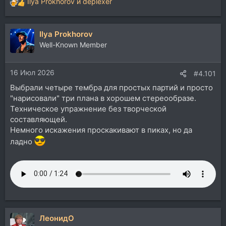
Ilya Prokhorov
и
deplexer
Р
е
а
Ilya Prokhorov
к
ц
Well-Known Member
и
и
16 Июл 2026
:
#4.101
Выбрали четыре тембра для простых партий и просто
"нарисовали" три плана в хорошем стереообразе.
Техническое упражнение без творческой
составляющей.
Немного искажения проскакивают в пиках, но да
ладно
ЛеонидО