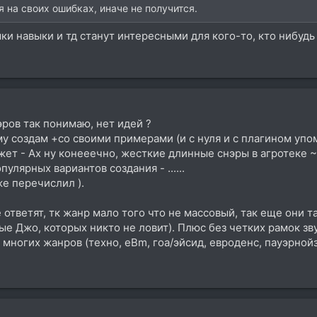
я на своих ошибках, иначе не получится.
ки навыки и тд станут интересными для кого-то, кто нибудь 
ров так понимаю, нет идей ?
му создам +со своими примерами (и с нуля и с плагином упом
ет - Ах ну конееечно, жесткие длинные снэры в агротеке ~ 
улярных вариантов создания - ......
же перечислил ).
е ответят, тк жанр мало того что не массовый, так еще они 
ые Джо, которых никто не ловит). Плюс без четких рамок з
 многих жанров (техно, eBm, гоа/эйсид, евроденс, пауэрнойз