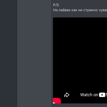
P/S
На лайвах как ни странно чува