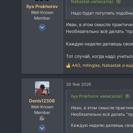
и
Nabastak написал(а):
Ilya Prokhorov
и
Well-Known
:
Надо будет погуглить подобн
Member
Иван, в этом смысле практиче
16 Авг 2007
Необязательно всё делать "пр
3.822
5.537
Каждую неделю делаешь свои ра
113
Тот случай, когда надо учитьс
AAG
,
mitinglas
,
Nabastak
и ещё
Р
е
а
30 Янв 2026
к
ц
и
Ilya Prokhorov написал(а):
Denis12308
и
Well-Known
:
Иван, в этом смысле практич
Member
Необязательно всё делать "п
Каждую неделю делаешь свои р
6 Июн 2015