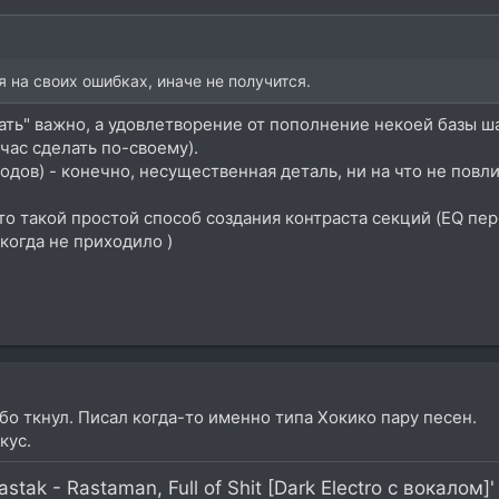
я на своих ошибках, иначе не получится.
ать" важно, а удовлетворение от пополнение некоей базы шаб
час сделать по-своему).
ходов) - конечно, несущественная деталь, ни на что не повл
это такой простой способ создания контраста секций (EQ пер
икогда не приходило )
бо ткнул. Писал когда-то именно типа Хокико пару песен.
кус.
tak - Rastaman, Full of Shit [Dark Electro с вокалом]'