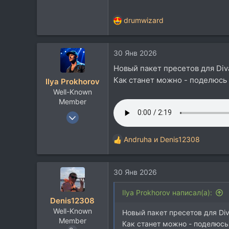
drumwizard
Р
е
а
30 Янв 2026
к
ц
Новый пакет пресетов для Div
и
Как станет можно - поделюсь
Ilya Prokhorov
и
Well-Known
:
Member
16 Авг 2007
3.822
Andruha
и
Denis12308
5.537
Р
е
113
а
30 Янв 2026
к
ц
и
Ilya Prokhorov написал(а):
Denis12308
и
Well-Known
:
Новый пакет пресетов для Di
Member
Как станет можно - поделюс