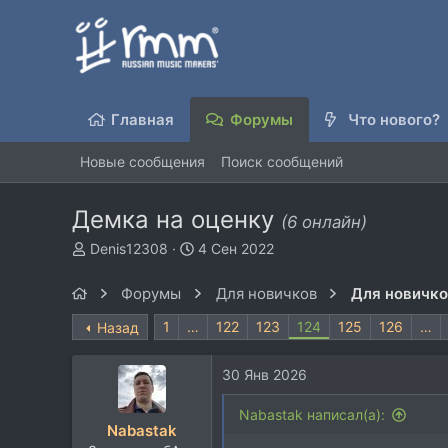
Главная
Форумы
Что нового?
Новые сообщения
Поиск сообщений
Демка на оценку
(6 онлайн)
А
Д
Denis12308
4 Сен 2022
в
а
т
т
Форумы
Для новичков
Для новичк
о
а
р
н
1
…
122
123
124
125
126
…
Назад
т
а
е
ч
30 Янв 2026
м
а
ы
л
Nabastak написал(а):
а
Nabastak