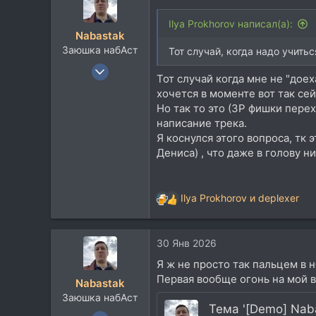
Ilya Prokhorov написал(а):
Nabastak
Заюшка набАст
Тот случай, когда надо учитьс
16 Фев 2005
Тот случай когда мне не "доех
5.569
хочется в моменте вот так сей
3.428
Но так то это (ЗР фишки пере
113
написание трека.
Я коснулся этого вопроса, тк 
45
Дениса) , что даже в голову н
Москва
Ilya Prokhorov
и
deplexer
Р
е
а
30 Янв 2026
к
ц
Я ж не просто так пальцем в н
и
Первая вообще огонь на мой в
Nabastak
и
Заюшка набАст
:
Тема '[Demo] Nabas
16 Фев 2005