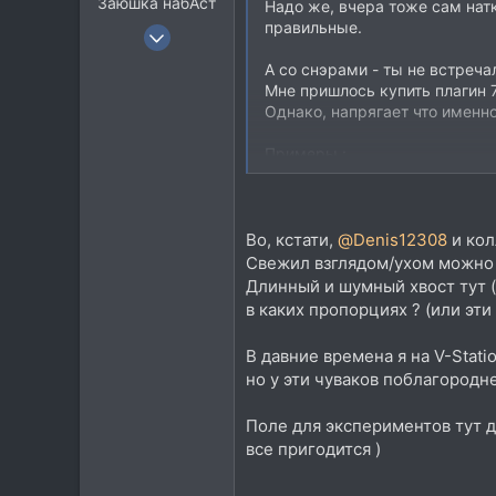
Заюшка набАст
Надо же, вчера тоже сам натк
правильные.
16 Фев 2005
5.569
А со снэрами - ты не встреча
3.428
Мне пришлось купить плагин 7
Однако, напрягает что именно
113
45
Примеры :
Москва
Во, кстати,
@Denis12308
и кол
Свежил взглядом/ухом можно ч
Длинный и шумный хвост тут (
в каких пропорциях ? (или эти
В давние времена я на V-Stat
но у эти чуваков поблагородне
Поле для экспериментов тут д
все пригодится )