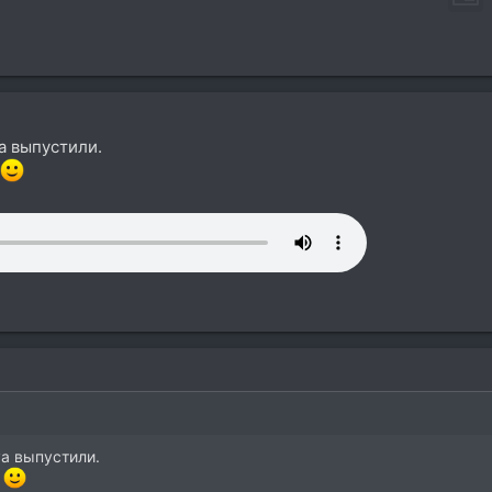
a выпустили.
va выпустили.
ь