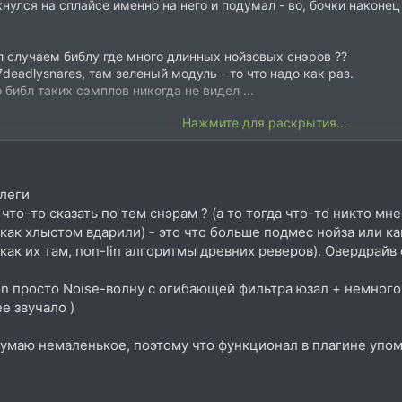
нулся на сплайсе именно на него и подумал - во, бочки наконец
л случаем библу где много длинных нойзовых снэров ??
deadlysnares, там зеленый модуль - то что надо как раз.
 библ таких сэмплов никогда не видел ...
Нажмите для раскрытия...
леги
то-то сказать по тем снэрам ? (а то тогда что-то никто мн
как хлыстом вдарили) - это что больше подмес нойза или ка
 как их там, non-lin алгоритмы древних реверов). Овердрай
ion просто Noise-волну с огибающей фильтра юзал + немного
е звучало )
умаю немаленькое, поэтому что функционал в плагине упом