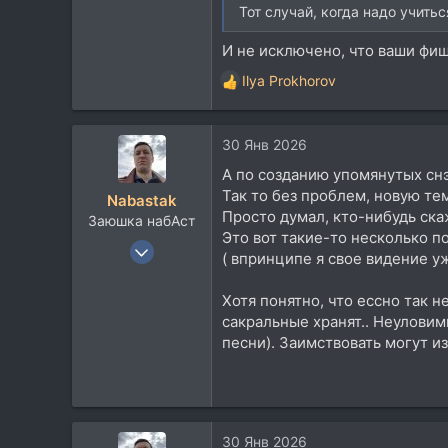
7.506
Тот случай, когда надо учитьс
9.317
И не исключено, что ваши фиш
113
Москва
Ilya Prokhorov
Р
е
а
30 Янв 2026
к
ц
А по созданию упомянутых снэ
и
Так то без проблем, новую те
Nabastak
и
Просто думал, кто-нибудь скаж
Заюшка набАст
:
Это вот такие-то несколько поп
16 Фев 2005
( впринципе я свое видение у
5.569
3.428
Хотя понятно, что ессно так н
сакральные хранят.. Неуловим
113
песни). Заимствовать могут из
45
Москва
30 Янв 2026