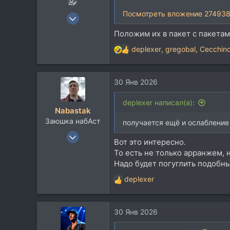
Посмотреть вложение 27493
6 Июн 2015
7.506
Положим их в пакет с пакетам
9.317
deplexer
,
gregobal
,
Cecchin
Р
113
е
Москва
а
30 Янв 2026
к
ц
и
deplexer написал(а):
Nabastak
и
Заюшка набАст
:
получается ещё и ослабление 
16 Фев 2005
Вот это интересно.
5.569
То есть не только арранжем, 
3.428
Надо будет погуглить подобн
113
deplexer
Р
45
е
Москва
а
30 Янв 2026
к
ц