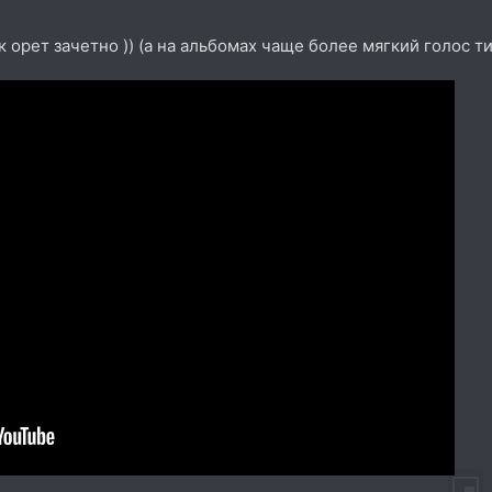
к орет зачетно )) (а на альбомах чаще более мягкий голос т