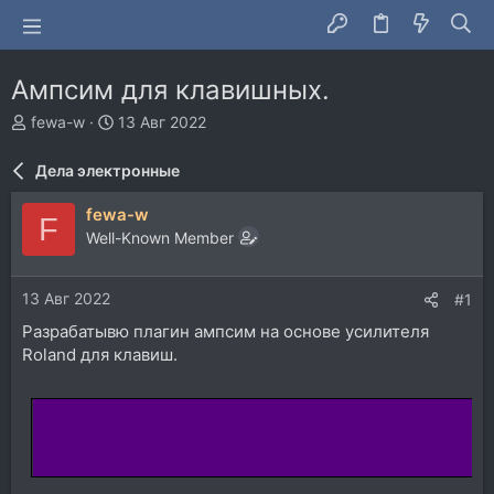
Ампсим для клавишных.
А
Д
fewa-w
13 Авг 2022
в
а
т
т
Дела электронные
о
а
р
н
fewa-w
F
т
а
Well-Known Member
е
ч
м
а
ы
л
13 Авг 2022
#1
а
Разрабатывю плагин ампсим на основе усилителя
Roland для клавиш.