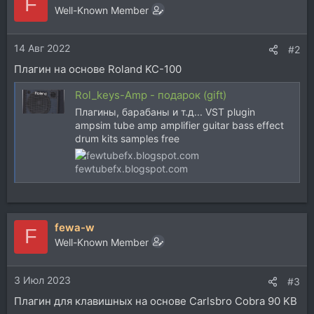
F
Well-Known Member
14 Авг 2022
#2
Плагин на основе Roland KC-100
Rol_keys-Amp - подарок (gift)
Плагины, барабаны и т.д... VST plugin
ampsim tube amp amplifier guitar bass effect
drum kits samples free
fewtubefx.blogspot.com
fewa-w
F
Well-Known Member
3 Июл 2023
#3
Плагин для клавишных на основе Carlsbro Cobra 90 KB