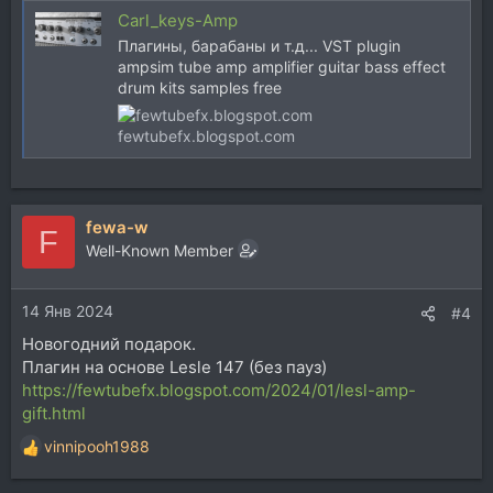
Carl_keys-Amp
Плагины, барабаны и т.д... VST plugin
ampsim tube amp amplifier guitar bass effect
drum kits samples free
fewtubefx.blogspot.com
fewa-w
F
Well-Known Member
14 Янв 2024
#4
Новогодний подарок.
Плагин на основе Lesle 147 (без пауз)
https://fewtubefx.blogspot.com/2024/01/lesl-amp-
gift.html
vinnipooh1988
Р
е