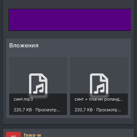
Вложения
синт.mp3
синт + плагин роландовского усилителя.mp3
220,7 KB · Просмотры: 1.171
220,7 KB · Просмотры: 1.160
fewa-w