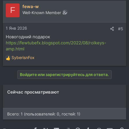
а
fewa-w
к
F
ц
Well-Known Member
и
и
1 Янв 2026
:
#5
Новогодний подарок
https://fewtubefx.blogspot.com/2022/08/rolkeys-
amp.html
SyberisnFox
Р
е
а
Войдите или зарегистрируйтесь для ответа.
к
ц
и
Сейчас просматривают
и
:
Всего: 1 (пользователей: 0, гостей: 1)