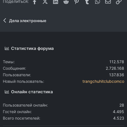
Facebook
X (Twitter)
LinkedIn
Reddit
Pinterest
Tumblr
WhatsApp
Электр
Сс
Поделиться:
Дела электронные
Статистика форума
Темы
112.578
Сообщения
2.726.168
Пользователи
137.836
Новый пользователь
trangchuhitclubcomco
Онлайн статистика
Пользователей онлайн
28
Гостей онлайн
4.495
Всего посетителей
4.523