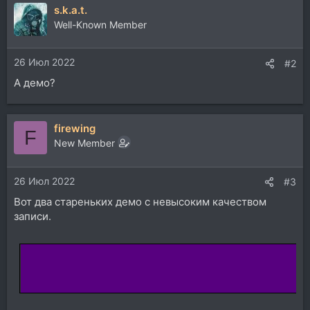
s.k.a.t.
Well-Known Member
26 Июл 2022
#2
А демо?
firewing
F
New Member
26 Июл 2022
#3
Вот два стареньких демо с невысоким качеством
записи.