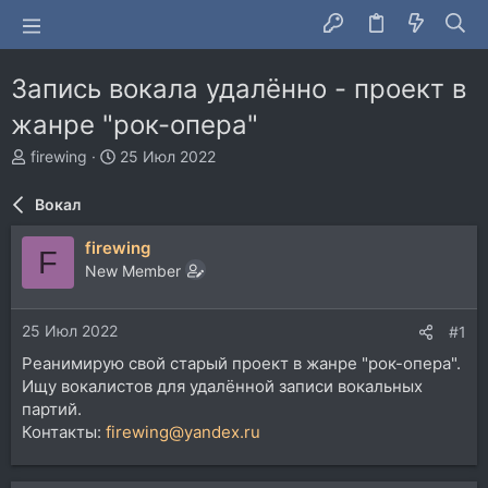
Запись вокала удалённо - проект в
жанре "рок-опера"
А
Д
firewing
25 Июл 2022
в
а
т
т
Вокал
о
а
р
н
firewing
F
т
а
New Member
е
ч
м
а
ы
л
25 Июл 2022
#1
а
Реанимирую свой старый проект в жанре "рок-опера".
Ищу вокалистов для удалённой записи вокальных
партий.
Контакты:
firewing@yandex.ru