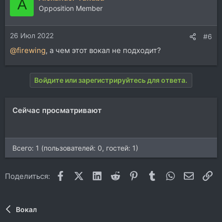
A
Opposition Member
26 Июл 2022
#6
@firewing
, а чем этот вокал не подходит?
Войдите или зарегистрируйтесь для ответа.
Сейчас просматривают
Всего: 1 (пользователей: 0, гостей: 1)
Facebook
X (Twitter)
LinkedIn
Reddit
Pinterest
Tumblr
WhatsApp
Электр
Сс
Поделиться:
Вокал