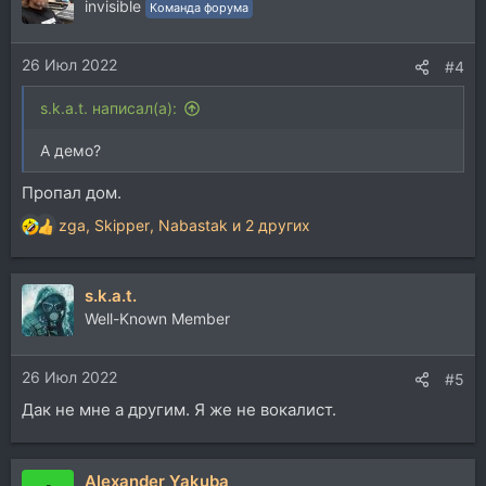
invisible
Команда форума
26 Июл 2022
#4
s.k.a.t. написал(а):
А демо?
Пропал дом.
zga
,
Skipper
,
Nabastak
и 2 других
Р
е
а
s.k.a.t.
к
ц
Well-Known Member
и
и
26 Июл 2022
:
#5
Дак не мне а другим. Я же не вокалист.
Alexander Yakuba