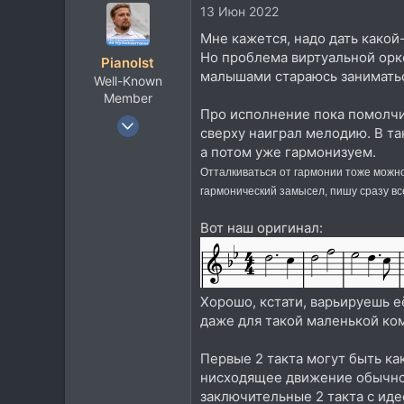
13 Июн 2022
Мне кажется, надо дать какой
Но проблема виртуальной орке
PianoIst
малышами стараюсь заниматьс
Well-Known
Member
Про исполнение пока помолчим
19 Май 2010
сверху наиграл мелодию. В т
4.245
а потом уже гармонизуем.
4.311
Отталкиваться от гармонии тоже можно,
113
гармонический замысел, пишу сразу всё
32
Вот наш оригинал:
Kirchberg, kreis Zwickau
soundcloud.com
Хорошо, кстати, варьируешь её
даже для такой маленькой ком
Первые 2 такта могут быть ка
нисходящее движение обычно в
заключительные 2 такта с ид