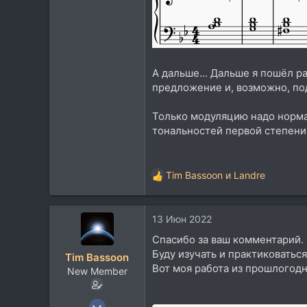
А дальше... Дальше я пошёл р
предложение и, возможно, по
Только модуляцию надо нормал
тональностей первой степени 
Tim Bassoon
и
Landre
Р
е
а
13 Июн 2022
к
ц
Спасибо за ваш комментарий. 
и
Буду изучать и практиковаться
Tim Bassoon
и
Вот моя работа из прошлогодн
New Member
:
11 Июн 2022