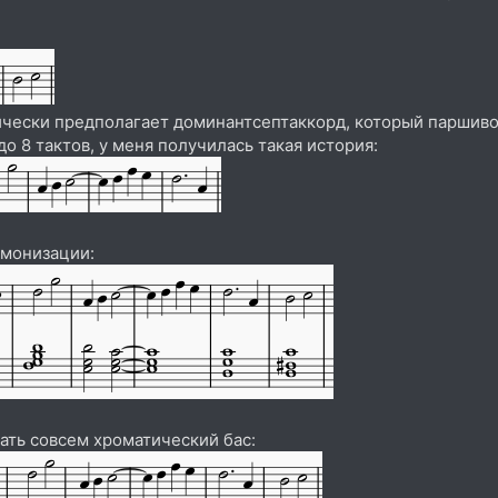
ически предполагает доминантсептаккорд, который паршиво 
 8 тактов, у меня получилась такая история:
рмонизации:
ать совсем хроматический бас: