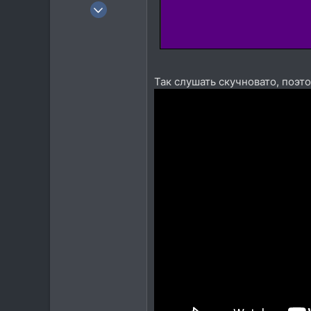
11 Июн 2022
23
18
3
40
Так слушать скучновато, поэт