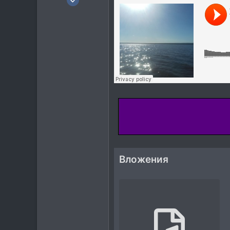
23
18
3
40
Вложения