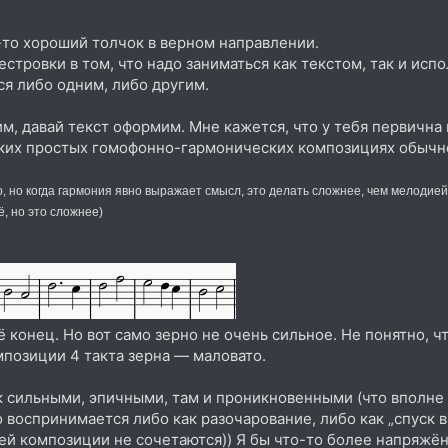
-то хороший толчок в верном направлении.
стровки в том, что надо заниматься как текстом, так и испо
я либо одним, либо другим.
, давай текст оформим. Мне кажется, что у тебя первична 
аких простых гомофонно-гармонических композициях обычн
 но когда гармония явно выражает смысл, это делать сложнее, чем мелодией)
, но это сложнее)
 конец. Но вот само зерно не очень сильное. Не понятно, ч
позиции 4 такта зерна — маловато.
к сильными, эпичными, там и проникновенными (что вполне 
оспринимается либо как разочарование, либо как „спуск в 
еей композиции не сочетаются)) Я бы что-то более напряж