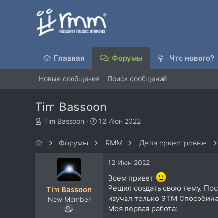
Главная
Форумы
Что нового?
Новые сообщения
Поиск сообщений
Tim Bassoon
А
Д
Tim Bassoon
12 Июн 2022
в
а
т
т
Форумы
RMM
Дела оркестровые
о
а
р
н
12 Июн 2022
т
а
е
ч
Всем привет
м
а
Решил создать свою тему. Пос
Tim Bassoon
ы
л
изучал только ЭТМ Способина.
New Member
а
Моя первая работа: