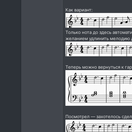
Как вариант:
Только нота до здесь автомат
желанием удлинить мелодию до
Теперь можно вернуться к га
Посмотрел — захотелось сдел