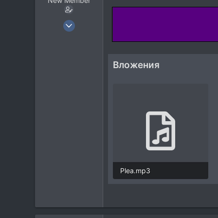
New Member
11 Июн 2022
23
18
3
Вложения
40
Plea.mp3
6 MB · Просмотры: 1.758