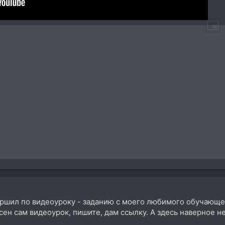
ершил по видеоуроку - заданию с моего любимого обучающег
ен сам видеоурок, пишите, дам ссылку. А здесь наверное не