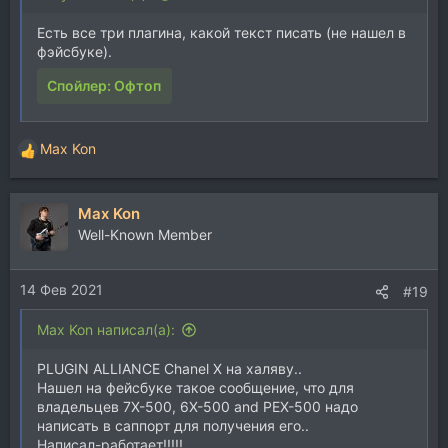
Есть все три плагина, какой текст писать (не нашел в
фэйсбуке).
Спойлер:
Офтоп
Max Kon
Р
е
а
Max Kon
к
ц
Well-Known Member
и
и
14 Фев 2021
:
#19
Max Kon написал(а):
PLUGIN ALLIANCE Chanel Х на халяву..
Нашел на фейсбуке такое сообщение, что для
владельцев 7X-500, 6X-500 and PEX-500 надо
написать в саппорт для получения его..
Написал-работает!!!!!