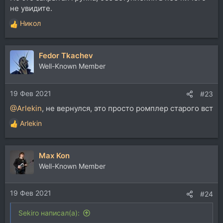
не увидите.
Никол
Р
е
а
Fedor Tkachev
к
ц
Well-Known Member
и
и
19 Фев 2021
:
#23
@Arlekin
, не вернулся, это просто ромплер старого вст
Arlekin
Р
е
а
Max Kon
к
ц
Well-Known Member
и
и
19 Фев 2021
:
#24
Sekiro написал(а):