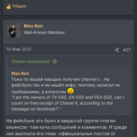
Yriisem
Р
е
а
Max Kon
к
ц
Well-Known Member
и
и
19 Фев 2021
:
#27
Yriisem написал(а):
Max Kon
Тоже по вашей наводке получил channel x , На
фейсбуке так и не нашёл инфу, поэтому написал не
требованием, а вопросом
"I am the owners of 7X-500, 6X-500 and PEX-500, can I
count on free receipt of Chanel X, according to the
message on facebook? "
На фейсбуке это было в закрытой группе плагин
альянсов -там куча сообщений и комментов. И среди
них выплыла эта тема -оффициальных постов от