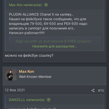
Max Kon написал(а):
PLUGIN ALLIANCE Chanel Х на халяву..
Нашел на фейсбуке такое сообщение, что для
владельцев 7X-500, 6X-500 and PEX-500 надо
написать в саппорт для получения его..
Написал-работает!!!!!
Sign up with us and receive 6 FREE plugins!
Нажмите для раскрытия...
M/S Mastering Tools & Audio Plugins
www.plugin-alliance.com
можно на фейсбук ссылку?
Max Kon
Well-Known Member
12 Фев 2021
#10
DANZILLL написал(а):