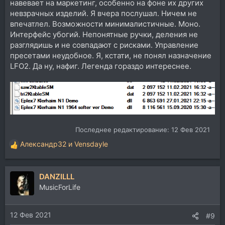
навевает на маркетинг, особенно на фоне их других
невзрачных изделий. Я вчера послушал. Ничем не
впечатлел. Возможности минималистичные. Моно.
Интерфейс убогий. Непонятные ручки, деления не
разглядишь и не совпадают с рисками. Управление
пресетами неудобное. Я, кстати, не понял назначение
LFO2. Да ну, нафиг. Легенда гораздо интереснее.
Последнее редактирование:
12 Фев 2021
Александр32
и
Vensdayle
Р
е
а
DANZILLL
к
ц
MusicForLife
и
и
12 Фев 2021
:
#9