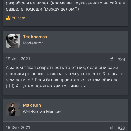
разрабов я не видел (кроме вышеуказанного на сайте в
разделе помощи "между делом"))
Yriisem
Р
е
а
Technomax
к
ц
Moderator
и
и
19 Фев 2021
:
#28
А зачем такая секретность то от них, если они сами
приняли решение раздавать тем у кого есть 3 плага, в
чем логика ? Если бы их правительство там обязало
)))))) А тут не понятно как то гыыыыы
Max Kon
Well-Known Member
19 Фев 2021
#29