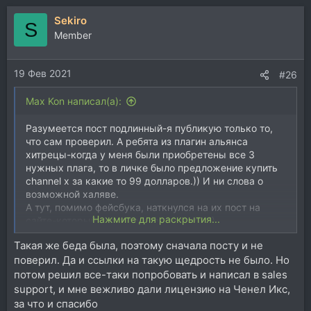
Sekiro
S
Member
19 Фев 2021
#26
Max Kon написал(а):
Разумеется пост подлинный-я публикую только то,
что сам проверил. А ребята из плагин альянса
хитрецы-когда у меня были приобретены все 3
нужных плага, то в личке было предложение купить
channel x за какие то 99 долларов.)) И ни слова о
возможной халяве.
А тут, помимо фейсбука, наткнулся на их пост на
Нажмите для раскрытия...
сайте-который подтверждает халяву.))
Такая же беда была, поэтому сначала посту и не
поверил. Да и ссылки на такую щедрость не было. Но
потом решил все-таки попробовать и написал в sales
support, и мне вежливо дали лицензию на Ченел Икс,
за что и спасибо