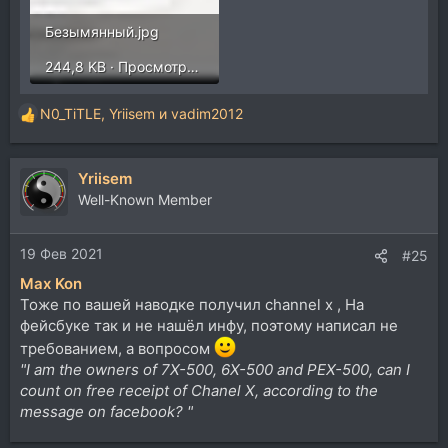
Безымянный.jpg
244,8 KB · Просмотры: 415
N0_TiTLE
,
Yriisem
и
vadim2012
Р
е
а
Yriisem
к
ц
Well-Known Member
и
и
19 Фев 2021
:
#25
Max Kon
Тоже по вашей наводке получил channel x , На
фейсбуке так и не нашёл инфу, поэтому написал не
требованием, а вопросом
"I am the owners of 7X-500, 6X-500 and PEX-500, can I
count on free receipt of Chanel X, according to the
message on facebook? "