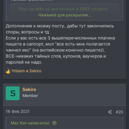
Sign up with us and receive 6 FREE plugins!
Нажмите для раскрытия...
M/S Mastering Tools & Audio Plugins
www.plugin-alliance.com
Дополнение к моему посту.. дабы тут закончились
споры, вопросы и тд
Если у вас есть все 3 вышеперечисленных плагина
пишете в саппорт, мол "все есть-мне полагается
чаннел икс" (на английском конечно пишете)).
ВСЕ-никаких тайных слов, купонов, ваучеров и
паролей не надо.
Yriisem
и
Sekiro
Р
е
а
Sekiro
к
S
ц
Member
и
и
16 Фев 2021
:
#20
Max Kon написал(а):