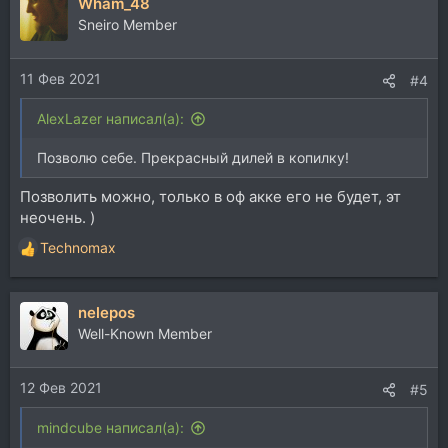
Wham_48
Sneiro Member
11 Фев 2021
#4
AlexLazer написал(а):
Позволю себе. Прекрасный дилей в копилку!
Позволить можно, только в оф акке его не будет, эт
неочень. )
Technomax
Р
е
а
nelepos
к
ц
Well-Known Member
и
и
12 Фев 2021
:
#5
mindcube написал(а):