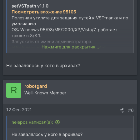
setVSTpath v1.1.0
Посмотреть вложение 95105
Полезная утилита для задания путей к VST-папкам по
умолчанию.
OS: Windows 95/98/ME/2000/XP/Vista/7, работает
также в 8/8.1.
Запускать от имени администратора.
Нажмите для раскрытия...
http://www.asseca.org/setVSTpath/index.html
Не завалялось у кого в архивах?
robotgard
R
Well-Known Member
12 Фев 2021
#6
nelepos написал(а):
Не завалялось у кого в архивах?