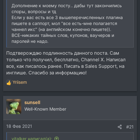
Дополнение к моему посту.. дабы тут закончились
споры, вопросы и тд
Если у вас есть все 3 вышеперечисленных плагина
пишете в саппорт, мол "все есть-мне полагается
чаннел икс" (на английском конечно пишете)).
ВСЕ-никаких тайных слов, купонов, ваучеров и
паролей не надо.
Подтверождаю подлинность данного поста. Сам
только что получил, бесплатно, Channel X. Написал
все, как писалось ранее. Писать в Sales Support, на
инглише. Спасибо за информацию!
Yriisem
Р
е
а
sunsell
к
ц
Well-Known Member
и
и
18 Фев 2021
:
#21
vitalker написал(а):