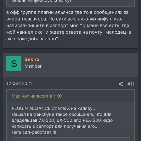
можно на фейсбук ссылку?
в офф группе плагин альянса где то в сообщениях за
вчера-позавчера. По сути всю нужную инфу я уже
написал-пишите в саппорт мол " у меня все есть, где
мой чаннел икс" и ждете ответа на почту "молодец-в
акке уже добавленно"..
Sekiro
S
Member
12 Фев 2021
#11
Max Kon написал(а):
PLUGIN ALLIANCE Chanel Х на халяву..
Нашел на фейсбуке такое сообщение, что для
владельцев 7X-500, 6X-500 and PEX-500 надо
написать в саппорт для получения его..
Написал-работает!!!!!