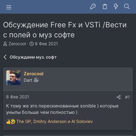
Обсуждение Free Fx и VSTi /Вести
с полей о муз софте
А
Д
Zerocool
8 Фев 2021
в
а
т
т
Обсуждаем муз. софт
о
а
р
н
т
а
Zerocool
е
ч
Dart
м
а
ы
л
а
8 Фев 2021
#1
К тому же это перескинованные sonible ) которые
унылы больше чем полностью )
The GP
,
Dmitry Anderson
и
Al Soloviev
Р
е
а