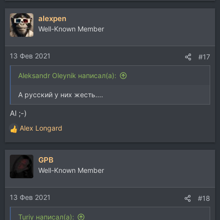
а
alexpen
к
ц
Well-Known Member
и
и
13 Фев 2021
:
#17
Aleksandr Oleynik написал(а):
А русский у них жесть....
AI ;-)
Alex Longard
Р
е
а
GPB
к
ц
Well-Known Member
и
и
13 Фев 2021
:
#18
Turiy написал(а):