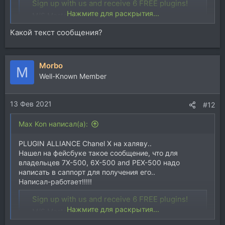
Sign up with us and receive 6 FREE plugins!
Нажмите для раскрытия...
M/S Mastering Tools & Audio Plugins
www.plugin-alliance.com
Какой текст сообщения?
Morbo
M
Well-Known Member
13 Фев 2021
#12
Max Kon написал(а):
PLUGIN ALLIANCE Chanel Х на халяву..
Нашел на фейсбуке такое сообщение, что для
владельцев 7X-500, 6X-500 and PEX-500 надо
написать в саппорт для получения его..
Написал-работает!!!!!
Sign up with us and receive 6 FREE plugins!
Нажмите для раскрытия...
M/S Mastering Tools & Audio Plugins
www.plugin-alliance.com