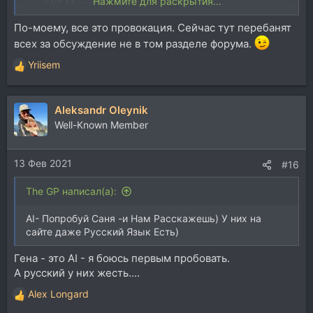
Нажмите для раскрытия...
M/S Mastering Tools & Audio Plugins
www.plugin-alliance.com
По-моему, все это провокация. Сейчас тут перебанят
всех за обсуждение не в том разделе форума.
Yriisem
Р
е
а
Aleksandr Oleynik
к
ц
Well-Known Member
и
и
13 Фев 2021
:
#16
The GP написал(а):
AI- Попробуй Саня -и Нам Расскажешь) У них на
сайте даже Русский Язык Есть)
Гена - это AI - я боюсь первым пробовать.
А русский у них жесть....
Alex Longard
Р
е