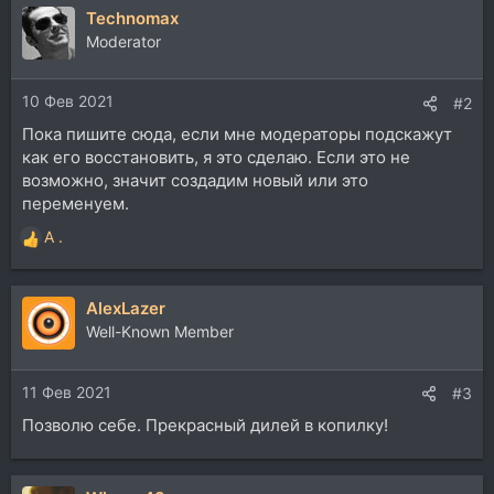
Technomax
к
ц
Moderator
и
и
10 Фев 2021
:
#2
Пока пишите сюда, если мне модераторы подскажут
как его восстановить, я это сделаю. Если это не
возможно, значит создадим новый или это
переменуем.
A .
Р
е
а
AlexLazer
к
ц
Well-Known Member
и
и
11 Фев 2021
:
#3
Позволю себе. Прекрасный дилей в копилку!