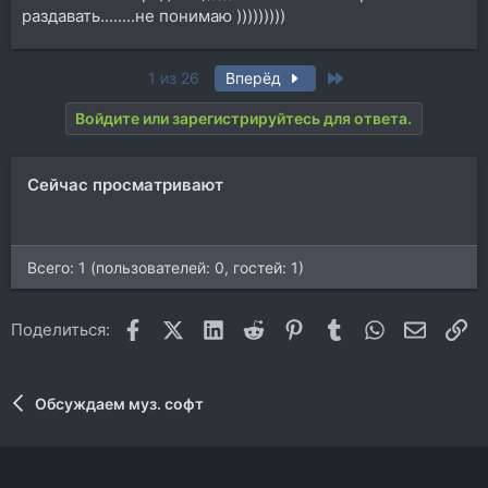
раздавать........не понимаю )))))))))
Last
1 из 26
Вперёд
Войдите или зарегистрируйтесь для ответа.
Сейчас просматривают
Всего: 1 (пользователей: 0, гостей: 1)
Facebook
X (Twitter)
LinkedIn
Reddit
Pinterest
Tumblr
WhatsApp
Электр
Сс
Поделиться:
Обсуждаем муз. софт