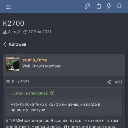
K2700
А
Д
Alex_V
17 Янв 2021
в
а
т
т
Kurzweil
о
а
р
н
т
а
studio_forte
е
ч
Well-Known Member
м
а
ы
л
а
29 Янв 2021
#61
-Julian- написал(а):
Что-то пока тихо с K2700 ни цены, ни когда в
продажу поступит.
и NAMM закончился. Я все же думал, что они его там
представят. Никакой инфы. И очень интересна цена.