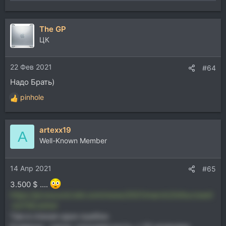
The GP
ЦК
22 Фев 2021
#64
Надо Брать)
pinhole
Р
е
а
artexx19
к
A
ц
Well-Known Member
и
и
14 Апр 2021
:
#65
3.500 $ ....
https://prosound.ixbt.com/news/2021/march/24/kurzweil
-k2700.shtml
Там в спекая одни ошибки.