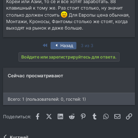
Кореи или Азии, то сё и все хотят заработать. 88
клавишный к тому же. Раз стоит столько, ну значит
столько должен стоить
Для Европы цена обычная,
Монтажи, Кроносы, Фантомы столько же стоят, когда
выходят на рынок и даже больше.
First
Назад
3 из 3
Войдите или зарегистрируйтесь для ответа.
Сейчас просматривают
Всего: 1 (пользователей: 0, гостей: 1)
Facebook
X (Twitter)
LinkedIn
Reddit
Pinterest
Tumblr
WhatsApp
Электр
Сс
Поделиться:
Kurzweil