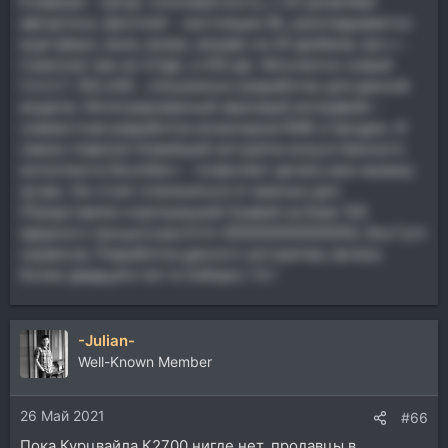
Клавиши - натур. слоновая кость, с 30 уровнями
афтертача. Дисплей - настоящие 8k, раскладываетсо
ещё вверх, вниз, влево, вправо на 40 дюймов, ips++ .
Сэмплов там не 4.5gb, а 450 gb. Абсолютно новый
V.A.S.T. DELUXE , специально разработан для данной
модели. Интегрированный звуковый интерфейс -
совместная разработка инженеров RME и Аpogee. И
самое главное! Новейший алгоритм искусственного
интеллекта NovoNerv - позволяет делать всю музыку
за вас. Не стоит отвлекаться от важных дел.
(Представлен корпорацией Хуавей на базе 100
ядерного процессора Kirin 900000000000000, без Гугл
сервисов. Разработка данного алгоритма, велась
более двадцати лет в Сибири.) 12+
-Julian-
Well-Known Member
26 Май 2021
#66
Пока Курцвайла К2700 нигде нет, продавцы в